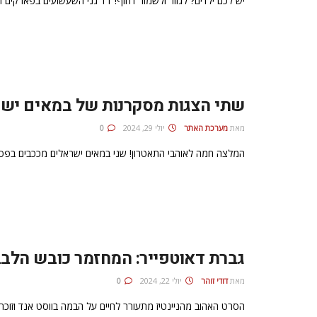
יש לכם ילדים? לגזור ולשמור דחוף! 11 גני השעשועים בפארקים הכי שווים בלונדון
שתי הצגות מסקרנות של במאים ישר
מאת
מערכת האתר
יולי 29, 2024
0
המלצה חמה לאוהבי התאטרון! שני במאים ישראלים מככבים בפסט
גברת דאוטפייר: המחזמר כובש הלבבו
מאת
דודי זוהר
יולי 22, 2024
0
הסרט האהוב מהניינטיז מתעורר לחיים על הבמה בווסט אנד וזוכה 