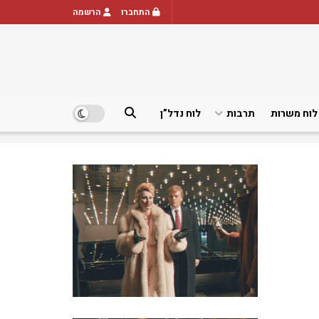
התחברו
הרשמה
לוח משרות
תרבות
לוח נדל”ן