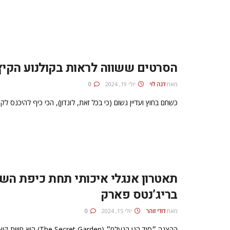
הסרטים ששווה לראות בקולנוע הקיץ
מאת
דנה לוי
יולי 19, 2024
0
כשחם בחוץ ועדיין גשום (כי בכל זאת, לונדון), הכי כיף להיכנס ל
בריג’נטס פארק
מאת
דודי זוהר
יולי 15, 2024
0
ההצגה ״סוד הגן הנעלם״ (The Secret Garden) היא חווית קיץ לונדונית מושלמת לכל הגילאים!