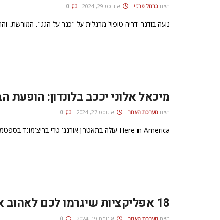
מאת
כרמל פרג'י
אוגוסט 29, 2024
0
נועה בודנר ודריה טופול מרגלית על "כנר על הגג", המורשת, וה
מיכאל אלוני יככב בלונדון: הופעת ה
מאת
מערכת האתר
אוגוסט 27, 2024
0
Here in America עולה בתאטרון אורנג' טרי בריצ'מונד בספטמבר, עם השחקן הישראלי המוערך בתפקיד מרכזי
18 אפליקציות שיגרמו לכם לאהוב את לונדון עוד יותר
מאת
מערכת האתר
אוגוסט 19, 2024
0