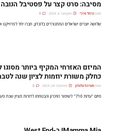
מסיבה: סרט קצר על פסטיבל הנובה
מאת
כרמל פרג'י
אוקטובר 6, 2024
0
שלושה יוצרים ישראלים המתגוררים בלונדון, חברו יחד לפרוייקט
כחלק משורת יוזמות לציון שנה לטבח
מאת
מערכת עלונדון
ספטמבר 24, 2024
0
מיזם "עדות 710" לשימור הזיכרון והבטחתו לדורות מציין שנת פעילות ומשיק שיתוף פעולה עם ספריית ווינר, ארכיון השואה הוותיק בלונדון
Mamma Mia! ב-West End