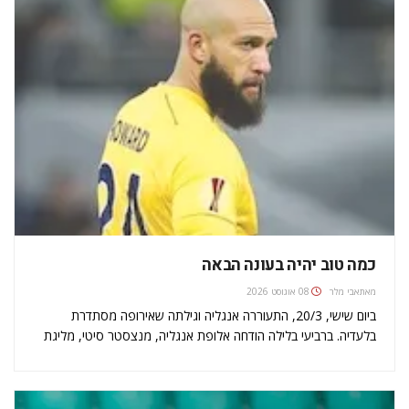
כמה טוב יהיה בעונה הבאה
מאת
אבי מלר
08 אוגוסט 2026
ביום שישי, 20/3, התעוררה אנגליה וגילתה שאירופה מסתדרת
בלעדיה. ברביעי בלילה הודחה אלופת אנגליה, מנצסטר סיטי, מליגת
האלופות על ידי ברצלונה. 24 שעות מאוחר יותר סיימה אברטון את
דרכה בליגה האירופית בתבוסה 5-2 אצל דינמו קייב האוקראינית.
אירופה נפרדה לשלום…