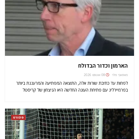
הארמון וכדור הבדולח
מאת
אבי מלר
08 אוגוסט 2026
לפחות עד כתיבת שורות אלה, התוצאה המפתיעה והמרעננת ביותר
בפרמיירליג עם פתיחת העונה החדשה היא הניצחון של קריסטל
פאלאס על צלסי 1-2 בסטמפורד ברידג בסוף אוגוסט. ווסטהאם
הפתיעה את ארסנל באמירויות ואת ליברפול באנפילד. אבל היא עדיין
נדחקת טיפה הצידה…
ספורט