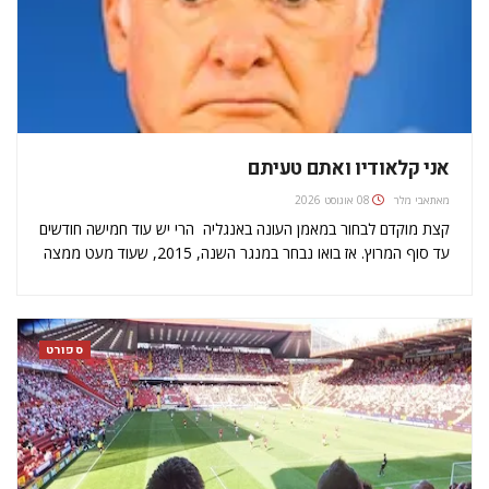
אני קלאודיו ואתם טעיתם
מאת
אבי מלר
08 אוגוסט 2026
קצת מוקדם לבחור במאמן העונה באנגליה  הרי יש עוד חמישה חודשים
עד סוף המרוץ. אז בואו נבחר במנגר השנה, 2015, שעוד מעט ממצה
את ימיה. והזוכה הוא קלאודיו ראניירי, מנגר לסטר סיטי, ההפתעה
הנעימה ביותר בעולם הכדורגל העולמי והבריטי…
ספורט