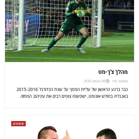
מהלך צ’ך-מט
מאת
אבי מלר
08 אוגוסט 2026
כבר ברגע הראשון של עליית המסך על עונת הכדורגל 2015-2016
באנגליה בחודש אוגוסט, ישפשפו צופים רבים את עיניהם. המחזה
שיתגלה להם באצטדיון וומבלי, באחר הצהריים של התאריך 2/8, ייראה
לפחות בתחילה כפאטה מורגנה, חזיון תעתועים. פטר צ'ך, השוער
הנפלא ורב…
ספורט