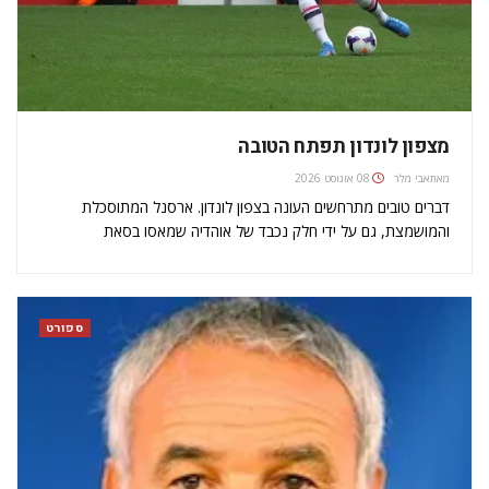
מצפון לונדון תפתח הטובה
מאת
אבי מלר
08 אוגוסט 2026
דברים טובים מתרחשים העונה בצפון לונדון. ארסנל המתוסכלת
והמושמצת, גם על ידי חלק נכבד של אוהדיה שמאסו בסאת
הכשלונות, עושה לפתע קולות אחרים. אולי אפילו קולות של אליפות.
מאז 2004 לא ראו באצטדיון האמירויות כתר פרמיירליג מונח על ראש
התותחנים,…
ספורט