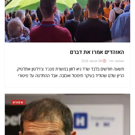
האוהדים אמרו את דברם
מאת
אבי מלר
08 אוגוסט 2026
תשעה חודשים בלבד שרד גיא לוזון במשרת מנג'ר צ'רלטון אתלטיק.
הריון שלם שהוליד בעיקר תיסכול ואכזבה. אבל ההחלטה על פיטורי
המנג'ר הישראלי בסוף אוקטובר האחרון לא הייתה מפתיעה. כי הרי ב?
Valley דברים מתנהלים כמו בעמק  החיים על סף תהום.…
ספורט