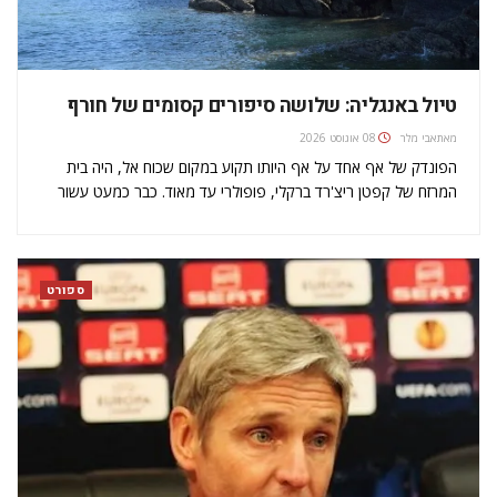
טיול באנגליה: שלושה סיפורים קסומים של חורף
מאת
אבי מלר
08 אוגוסט 2026
הפונדק של אף אחד על אף היותו תקוע במקום שכוח אל, היה בית
המרזח של קפטן ריצ'רד ברקלי, פופולרי עד מאוד. כבר כמעט עשור
מאז הקמתו ש"פונדק שומקום" (Nowhere Inn) היה נקודת המפגש
המרכזית בעיירה הקטנטנה דודיקומבסלי (Doddiscombsleigh),
במערב דבון.…
ספורט