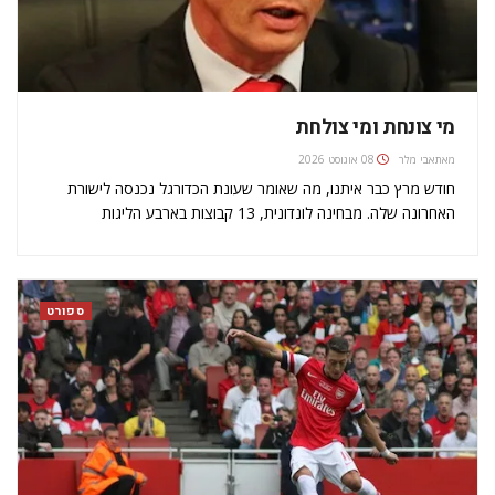
מי צונחת ומי צולחת
מאת
אבי מלר
08 אוגוסט 2026
חודש מרץ כבר איתנו, מה שאומר שעונת הכדורגל נכנסה לישורת
האחרונה שלה. מבחינה לונדונית, 13 קבוצות בארבע הליגות
המקצועניות מתנשפות כדי להגיע לקו הסיום במאי כמה שיותר מהר,
חזק וגבוה. אמנם אומרים שהטבלה לא משקרת, אבל בחודשיים של
הפיניש תמונת…
ספורט