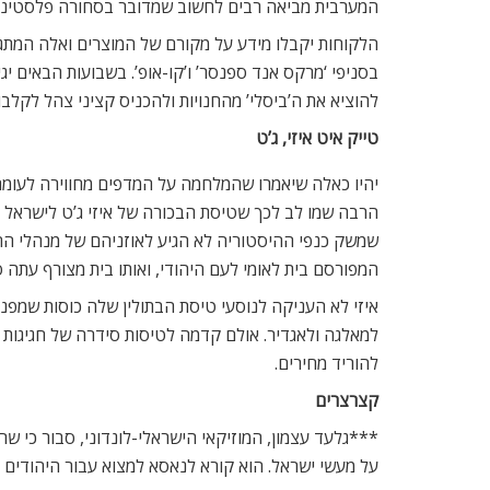
המערבית מביאה רבים לחשוב שמדובר בסחורה פלסטינית
הלקוחות יקבלו מידע על מקורם של המוצרים ואלה המתגו
בסניפי ‘מרקס אנד ספנסר’ ו’קו-אופ’. בשבועות הבאים יגי
להוציא את ה’ביסלי’ מהחנויות ולהכניס קציני צהל לקלבו
טייק איט איזי, ג’ט
יהיו כאלה שיאמרו שהמלחמה על המדפים מחווירה לעומת
הרבה שמו לב לכך שטיסת הבכורה של איזי ג’ט לישראל 
המפורסם בית לאומי לעם היהודי, ואותו בית מצורף עתה סוף סוף למוע
איזי לא העניקה לנוסעי טיסת הבתולין שלה כוסות שמפנ
למאלגה ולאגדיר. אולם קדמה לטיסות סידרה של חגיגות ר
להוריד מחירים.
קצרצרים
***גלעד עצמון, המוזיקאי הישראלי-לונדוני, סבור כי ש
על מעשי ישראל. הוא קורא לנאסא למצוא עבור היהודים 