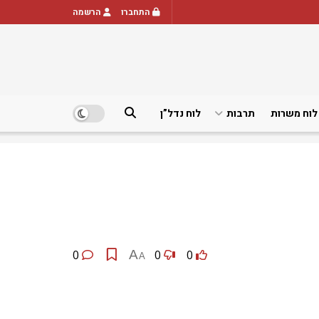
התחברו
הרשמה
לוח משרות
תרבות
לוח נדל”ן
0
A
0
0
A