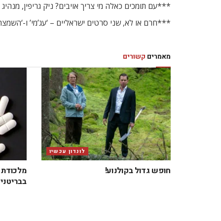
***עם תומכים כאלה מי צריך אויבים? ניק גריפין, מנהיג
***חרם או לא, שני סרטים ישראליים – ‘עג’מי’ ו-‘השמצ
מאמרים
קשורים
לונדון עכשיו
חופש גדול בקולנוע!
מלכודת ב
בבריטניה