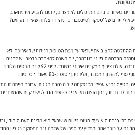
 מקומית.
ררים באיזורים בהם המרכולים לא מצויים, יוזמנו להביע את מחאתם
ע אולי תורם של ‘טסקו’ ו’סיינסברי’ס’. מהי ההצלחה שאליה מקווים?
ש.
 ההחלטה להציב את ישראל על מפת הטיסות הזולות של אירופה. לא
וממנה התרחשה בשני בנובמבר, יום השנה להצהרת בלפור. יש להניח
שמשק כנפי ההיסטוריה לא הגיע לאוזניהם של מנהלי החברה, אולם צירוף המקרים אירוני במיוחד. לפני 92 שנה הבטיח הלורד
דון המכובד, אליו ניתן לטוס ב-80 פאונד לכל כיוון.
יה והטייס נמנע אפילו מהנפקתה של הצהרה חגיגית. עבורה הייתה זו ה
חוב לונדוניות, בהן הוצגה תל אביב כ-תפוז הגדול. יש לקוות שהמתחרים 
ריפת בתי כנסת היא צעד הגיוני משום שישראל היא מדינת העם היהודי, וכ
מדינה על כוכב אחר וממליץ על ספרו של שלמה זנד המסוקר בגיליון החוד