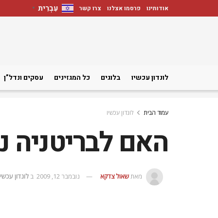
עִבְרִית
אודותינו
פרסמו אצלנו
צרו קשר
▼
לונדון עכשיו
בלוגים
כל המגזינים
עסקים ונדל”ן
עמוד הבית
לונדון עכשיו
האם לבריטניה 
מאת
שאול צדקא
נובמבר 12, 2009
ב
לונדון עכשיו