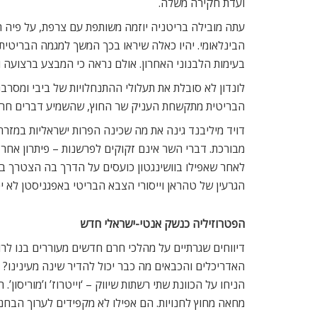
ועדת חקירה משלה.
עתה מובילה בריטניה יוזמה משותפת עם צרפת, על פיה הד
הבינלאומי. יהיו כאלה שיראו בכך המשך למגמה הבריטי
בעימות הלבנוני האחרון. אולם נראה כי המבצע ברצועה 
לונדון לא סובלת את תעלולי ההתנחלויות של ביבי ומס
הבריטית מתקשחת העניק שר החוץ, שהשמיע דברים חריג
דויד מיליבנד גינה את מה שכינה הפרות ישראליות במזרח
מבורכת. דברי השר אינם זקוקים לפרשנות – פיתרון אחר 
לאחר שאפילו בוושינגטון כועסים על הדרך בה הצטרך בר
הגרעין של טהראן וייסורי הצבא הבריטי באפגניסטן לא י
הפטרוזיליה כנשק אנטי-ישראלי חדש
דיווחים שגרתיים על מהלכי חרם חדשים מעוררים בנו לרוב
האדריכלים והכבאים מה כבר יכול להדיר שינה מעינינו?
הניחו על הכוונת שתי רשתות שיווק – ‘וייטרוז’ ו’מוריסו
מחאה מחוץ לחנויות. הם אפילו לא מקפידים לערוך הבחנה 