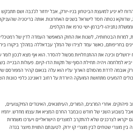
וח לא יגיע למועצת הביטחון בניו-יורק, אבל יחזור לג’נבה ושם תתבקש 
ת, שדווקא נטתה חסד לישראל בשנים האחרונות. אותה בריטניה שהעניק
וממשלת נתניהו-ליברמן-ישי טרפו את הקלפים.
רבת, למרות הבטחותיה, לשנות את החוק המאפשר העמדה לדין של רמטכל
ים בחריפותם, כאשר עמד לצידו של המלך עבדאללה במהלך ביקורו בירד
 ירושלים וכינה את ההתנחלויות מכשול להסדר. הוא אף מצא לנכון לומר 
יביא למלחמה ויהיה תחילת הסוף של תקוות הדו-קיום. פעולות הבנייה בש
ק אובמה לרדת מהסולם הארוך עליו הוא עלה בנאום קהיר המפורסם שלו.
כולים להמעיט מתחושת המועקה היורדת על רחוב דאונינג כלפי כוונות הש
 פיהוקים. אחרי המרצים, המורים, העיתונאים, האיגודים המיקצועיים,
 אבל בשבוע השני של חודש נובמבר החרם המציא את עצמו מחדש. יוזמיו
ן’. הם יקראו לצרכנים שלא להתקרב למוצרים הישראליים ויערכו משמרות
בין מוצרי שטחים לבין מוצרי קו ירוק. לטענתם התווית מיוצר בגדה