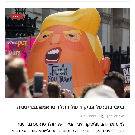
ולהראות לכולם שהם טועים ושג'רמי קורבין הוא בעצם ציוני בנשמה…
דעות
בייבי בום: על הביקור של דונלד טראמפ בבריטניה
מאת
מיסטר בין
08 אוגוסט 2026
לא ממש אוהב פוליטיקה, אבל הביקור של דונלד טראמפ בבריטניה
העיף לי את הסעיף. הכי קל זה לתפוס טרמפ ולשנוא אותו. לא שהייתי