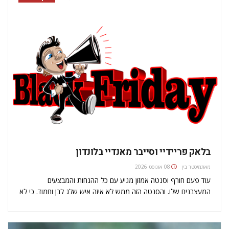
בלאק פריידיי וסייבר מאנדיי בלונדון
מאת
מיסטר בין
08 אוגוסט 2026
עוד פעם חורף וסנטה אמזון מגיע עם כל ההנחות והמבצעים
המעצבנים שלו. והסנטה הזה ממש לא איזה איש שלג לבן וחמוד. כי לא
סתם קוראים לבלאק פריידי - יום שישי השחור. הילדים, האישה,
המשפחה והחברים בישראל - כולם עושים לי…