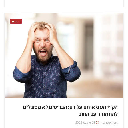
בוחר בו... אני אולי טיפש, אבל לא עד כדי כך. מצד שני, גם לג'ינג'ים
מגיע ברייק. בכלל,…
דעות
‏הקיץ תפס אותם על חם: הבריטים לא מסוגלים
להתמודד עם החום
מאת
מיסטר בין
08 אוגוסט 2026