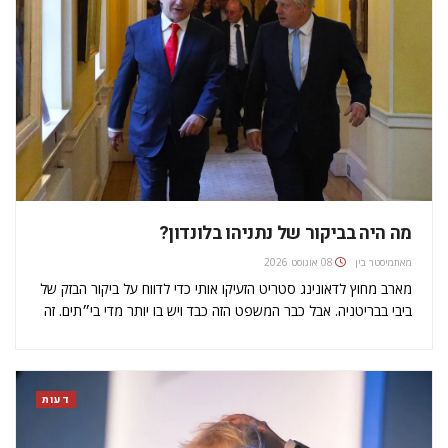
מה היה בביקור של נתניהו בלונדון?
מאת
מיסטר בין
08 אוגוסט 2026
מארב מחוץ לדאונינג סטריט הזעיקו אותי כדי לדווח על ביקור הבזק של
ביבי בבריטניה. אבל כבר המשפט הזה כבד ויש בו יותר מדי בי״תים. זה
כמו להגיד הרבה בבל״ת ובלבולים בביצים. חוצמזה, אני לא פראייר ולא
נדחף בין כל הצלמים…
דעות