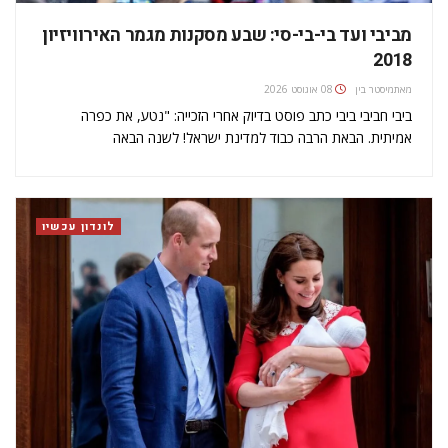
מביבי ועד בי-בי-סי: שבע מסקנות מגמר האירוויזיון
2018
מאת
מיסטר בין
08 אוגוסט 2026
ביבי חביבי ביבי כתב פוסט בדיוק אחרי הזכייה: "נטע, את כפרה
אמיתית. הבאת הרבה כבוד למדינת ישראל! לשנה הבאה
בירושלים!". מגניב שהמנהיג יכול לקחת הפסקה ולהתנתק
מה"איראנים שמיראנים" ולראות ארבע שעות טלוויזיה. ביבי כל כך
נכנס לזה, שאפשר היה לראות אותו…
לונדון עכשיו