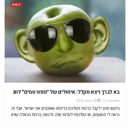
דעות
בא לברך ויצא מקלל: איחולים של ״מפורסמים״ לחג
מאת
מיסטר בין
08 אוגוסט 2026
ביקשו ממני לקבל ברכות מסלבס בריטים שאוהבים את ישראל. אבל זה
נראה לי משעמם, אז החלטתי לעלות שלב ולהשיג ברכות מכאלה שלא
ממש אוהבים ישראלים או שישראלים לא אוהבים אותם. פתחתי חשבון
טלפתגרף וכתבתי לכמה. ו־וואלה, הם אשכרה ענו! העתקתי…