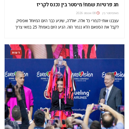
חג פרטיות שמח! מיסטר בין נכנס לקריז
מאת
מיסטר בין
08 אוגוסט 2026
עצבנו אותי לגמרי כל אלה. יאללה, שיגיע כבר היום המיוחל ואפסיק
לקבל את הספאם הלא נגמר הזה. הגיע היום באמת? 25 במאי צריך
להיות יום חופש רשמי של אנטי-ספאמרים. בנק הולידיי אפילו. ריספקט
ל-GDPR! רק תעשה את העבודה כמו שצריך.…
דעות