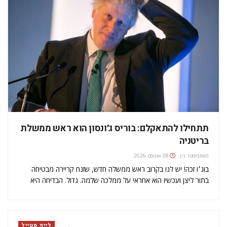
תתחילו להתאקלם: בוריס ג׳ונסון הוא ראש ממשלת
בריטניה
מאת
מיסטר בין
08 אוגוסט 2026
בוג׳ו זכה! יש לנו בקרוב ראש ממשלה חדש, שזנח קריירה מבטיחה
בתור ליצן ועכשיו הוא אחראי על ממלכה שלמה. גדול. הבדיחה היא
אולי על חשבוננו, אבל מצאתי 5 דברים מעולים שיגרמו לכם בכל זאת
להרגיש טוב עם הבחירה בו. 1)…
לייף סטייל