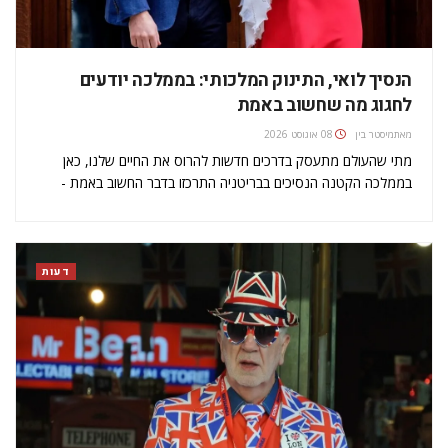
הנסיך לואי, התינוק המלכותי: בממלכה יודעים
לחגוג מה שחשוב באמת
מאת
מיסטר בין
08 אוגוסט 2026
מתי שהעולם מתעסק בדרכים חדשות להרוס את החיים שלנו, כאן
בממלכה הקטנה הנסיכים בבריטניה התרכזו בדבר החשוב באמת -
תינוקות. הנה מה שפספסתם השבוע. פנו את היומנים אז הכל התחיל
עם הודעה קורעת של סיימון מק'קוי, המגיש האגדי של הבי-בי-סי,…
דעות