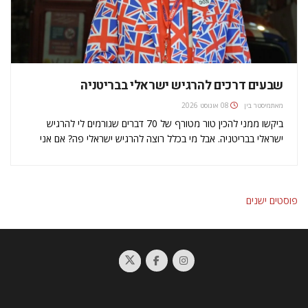
שבעים דרכים להרגיש ישראלי בבריטניה
מאת
מיסטר בין
08 אוגוסט 2026
ביקשו ממני להכין טור מטורף של 70 דברים שגורמים לי להרגיש
ישראלי בבריטניה. אבל מי בכלל רוצה להרגיש ישראלי פה? אם אני
רוצה, אני לוקח טיסה ותוך איזה ארבע שעות אני כבר בישראל. ולמה
70? "אתה יודע, 70 שנה לישראל.…
ניווט
פוסטים ישנים