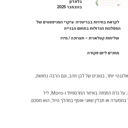
בלונדון
בנובמבר 2025
לקראת בחירות בבריטניה: עיקרי המניפסטים של
המפלגות הגדולות בתחום הבנייה
שליחות קטלאנית – תערוכה / מירו
מחכים ליום פקודה
אלגנטי יותר, בגוונים של לבן וזהב, וגם הרבה נחושת,
אוטולנגי עצמו אוהב לאכול בלונדון במסעדות יותר פשוטות – אתניות, לבנוניות ואסייתיות, כשהאהובות עליו במיוחד הן River Cafe, על גדת התמזה באיזור המרסמית’ ו-Moro, ליד
במסעדה או תבלין שאני אוסף במהלך טיול, הוא מסכם.