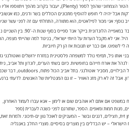
שנים, טור בישול שבועי בגרדיאן המוקדש לאוכל צמחוני. הטור הצמחוני שה
ירקות אבל יהיה לי חופש להוסיף מתכונים הכוללים בשר ודגים, כמו אנשו
ביב נוסף: אני מכור לפילאטיס, הוא מתוודה, התחלתי עם זה לפני עשר שנים
היל. אני לא מקבל הערות על היותי ישראלי, בניגוד למה שהייתי מצפה, הו
י לשפוט. אם כבר יש תגובות אז הן רק חיוביות.
בני אותו גיל, תמימי נולד למשפחה פלסטינית במזרח ירושלים ואוטולנגי 
 בה יכלו לנהל את אורח חייהם בחופשיות. כיום בשתי הערים, לונדון ותל אביב,
ההבדל המשמעותי בין שתי הער
. אבל זה לא רק מזג האוויר – זו גם המנטליות של האנשים. לדעתי ברגע
 (Ottolenghi: The Cookbook), שנפתח במשפט אם אתם לא אוהבים שום או לימון – אנא עברו לעמוד האחרון,
, מנות חמות ומאפים. הספר, שתורגם לפני כשנה לעברית (ספר
זית, חצילים, דגנים ובשר – המעניקים לאוכל גוון ים-תיכוני. ולמרות זאת,
שראלי – יש הבדלים בין מוצרים בסיסיים. מוצרי החלב באנגליה