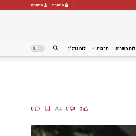
התחברו
הרשמה
לוח משרות
תרבות
לוח נדל”ן
0
A
0
0
A