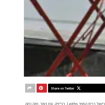
Share on Twitter
לתאם ראיון עם יותם אוטולנגי (42), זו משימה כמעט בלתי אפשרית. הוא מתרוצץ בין המסעדות, יוצר מתכונים חדשים, מעביר קורס בישול בבית הספר Leiths, בצ’יזיק, וגם כותב, מזה כמה