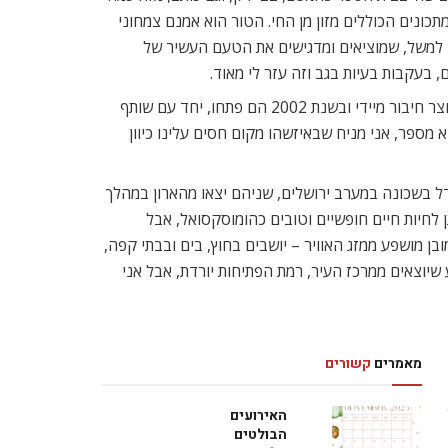
פך לספר (Plenty), יעבור בקרוב מהפך ויתווספו אליו מתכונים הכוללים מזון מן החי. הטור הוא אמנם צמחוני
בי למשל, שמוציאים ומדגישים את הטעם העשיר של
, בעקבות בעיות בגב וזה עזר לי מאוד.
את סמי תמימי, שותפו לדרך ולמטבח, פגש אוטולנגי כשעבד במאפייה הלונדונית בייקר אנד ספייס בסוף שנות ה-90′. בין השניים נוצר חיבור מיידי ובשנת 2002 הם פתחו, יחד עם שותף
א מספר, אני מניח שבאיזשהו מקום חסים עלינו כיוון
גדל בשכונה במערב ירושלים, שניהם יצאו מהארון במהלך
 ניתן לחיות חיים חופשיים וטובים כהומוסקסואל, אבל
ים הוא באופי ובאווירה של הבילויים, מסביר אוטולנגי. בתל אביב הכול פתוח, outdoors, דבר שכמובן מושפע ממזג האוויר – יושבים בחוץ, בים ובבתי קפה,
 שיוצאים ממרכז העיר, רמת הפתיחות יורדת, אבל אני
מאמרים
קשורים
האירועים
הבולטים