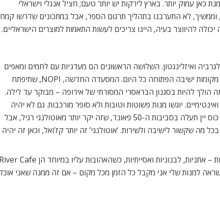
 כאן עמוק יותר. בארץ לירקות יש יותר טעם; חציל אנגלי וישראלי
, וממשיך, לא התערבנו בתהליך תרגום הספר, אבל במתכונים שדרשו קמח
יכולה להיווצר בעיה, היינו צריכים לעשות התאמות למוצרים הישראליים.
בלגרביה ואיזלינגטון. השלושה הראשונים הם מעדניות עם לחמים ומאפים
טריים ומעט מקומות ישיבה, והאחרון הוא מסעדה עם 50 מקומות ישיבה הפתוחה כל היום. המסעדה החדשה, NOPI, שתיפתח
 זה הולך להיות בסגנון הבראסרי המסורתי של אירופה – מבוקר עד לילה.
נטימיים. יוגשו מנות פשוטות וטובות ולא סופר מורכבות. גם לא יהיה
Take Away כמו בשאר הסניפים. ארוחת ערב לאדם עם כוס יין תעלה בסביבות ה-50 פאונד, שזה יקר יותר מאוטולנגי רגיל, אבל
בכל מה שקשור לישיבה ולשירות. ‘אוטולנגי’ זה יותר קז’ואל, וכאן זה יהיה 
אה למנות שלי אני מקבל כל הזמן מכל מקום – אם זה ממנה שאני אוכל 