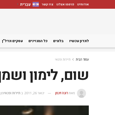
עִבְרִית
אודותינו
פרסמו אצלנו
צרו קשר
▼
לונדון עכשיו
בלוגים
כל המגזינים
עסקים ונדל”ן
עמוד הבית
תיירות ופנאי
שום, לימון ושמן
מאת
רונה זינמן
ינואר 26, 2011
ב
תיירות ופנאי
זמן קרי