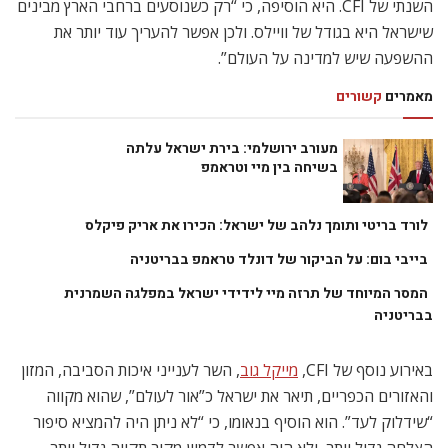
השנתי של CFI. היא הוסיפה, כי “רק כשנוסעים ברחבי הארץ מבינים
שישראל היא בגודל של וויילס. ולכן אפשר להעריך עוד יותר את
ההשפעה שיש למדינה על העולם”.
מאמרים
קשורים
מעורב ירושלמי: בירת ישראל עלתה
בשיחה בין מיי וטראמפ
לורד בריטי ותומך נלהב של ישראל: הכירו את אריק פיקלס
בייבי בום: על הביקור של דונלד טראמפ בבריטניה
המסר המיוחד של תרזה מיי לידידי ישראל במפלגה השמרנית
בבריטניה
באירוע נוסף של CFI,
מייקל גוב
, השר לענייני איכות הסביבה, המזון
והאזורים הכפריים, תיאר את ישראל כ”אור לעולם”, שהוא מקווה
“שידלוק לעד”. הוא הוסיף בנאומו, כי “לא ניתן היה להמציא סיפור