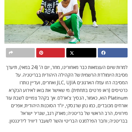
למרות שיום העצמאות כבר מאחורינו, מחר, יום ה’ (24 במאי), תיערך
מסיבת היומולדת הרשמית של הקהילה היהודית בבריטניה. על
המסיבה הזו עמלו הארגונים JLC, UJIA ואחרים, ועדיין נותרו
כרטיסים (ראו פרטים בתחתית). מי שאישר את בואו לאירוע הנקרא
Platinum הוא, כאמור, הנסיך צ’ארלס. אך בקהל צפויים לשבת עוד
אורחים מכובדים, כמו נתן שרנסקי, יו”ר הסוכנות היהודית; אפרים
מירוויס, הרב הראשי של בריטניה; מארק רגב, שגריר ישראל
בבריטניה; וחבר הפרלמנט הבריטי והשר לשעבר דיוויד לידינגטון.