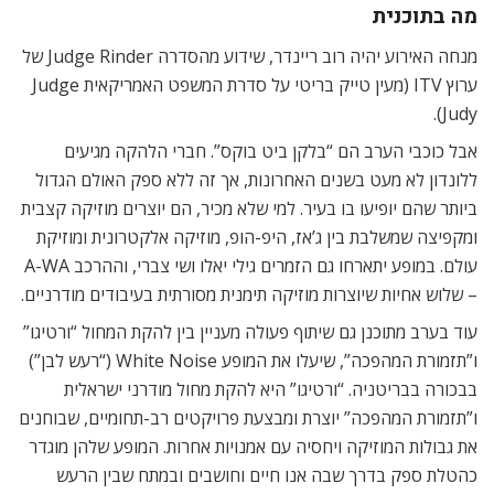
מה בתוכנית
מנחה האירוע יהיה רוב ריינדר, שידוע מהסדרה Judge Rinder של
ערוץ ITV (מעין טייק בריטי על סדרת המשפט האמריקאית Judge
Judy).
אבל כוכבי הערב הם “בלקן ביט בוקס”. חברי הלהקה מגיעים
ללונדון לא מעט בשנים האחרונות, אך זה ללא ספק האולם הגדול
ביותר שהם יופיעו בו בעיר. למי שלא מכיר, הם יוצרים מוזיקה קצבית
ומקפיצה שמשלבת בין ג’אז, היפ-הופ, מוזיקה אלקטרונית ומוזיקת
עולם. במופע יתארחו גם הזמרים גילי יאלו ושי צברי, וההרכב A-WA
– שלוש אחיות שיוצרות מוזיקה תימנית מסורתית בעיבודים מודרניים.
עוד בערב מתוכנן גם שיתוף פעולה מעניין בין להקת המחול “ורטיגו”
ו”תזמורת המהפכה”, שיעלו את המופע White Noise (“רעש לבן”)
בבכורה בבריטניה. “ורטיגו” היא להקת מחול מודרני ישראלית
ו”תזמורת המהפכה” יוצרת ומבצעת פרויקטים רב-תחומיים, שבוחנים
את גבולות המוזיקה ויחסיה עם אמנויות אחרות. המופע שלהן מוגדר
כהטלת ספק בדרך שבה אנו חיים וחושבים ובמתח שבין הרעש