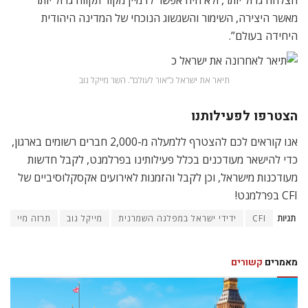
הצלחה גדול יותר, ולא היה אפשר לדמיין מקור תקווה גדול יותר
מאשר היצירה, השימור והשגשוג הנוכחי של המדינה היהודית
היחידה בעולם”.
תיאר את ישראל כ”אור לעולם”. השר מייקל גוב
הצטרפו לפעילותנו
אנו קוראים לכם להצטרף ללמעלה מ-2,000 חברים רשומים בארגון,
כדי להישאר מעודכנים בכלל פעילותינו בפרלמנט, לקבל חדשות
מעודכנות מישראל, וכן לקבל והזמנות לאירועים אקסקלוסיביים של
CFI בפרלמנט!
תגיות
CFI
ידידי ישראל במפלגה השמרנית
מייקל גוב
תרזה מיי
מאמרים
קשורים