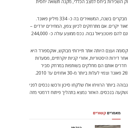
שוק השכירות ביחס למצב הכללי, מקנה תשואה יחסית
האוניברסיטה היא הנכס החשוב בקיימברידג’, אולם כעיר מדיאבלית המהווה אטרקציה תיירותית – היא נהנית מארבעה וחצי מיליון מבקרים בשנה, המשאירים בה כ- 334 מיליון פאונד.
ד יקרים. אם מתרחקים לכיוון צפון, המחירים יורדים –
אך צפויים לעלות עם גמר הפיתוח במרכז. בשלב קבלת אישורי הבניה נמצאות כעת תוכניות ל-12,000 בתים חדשים במזרח העיר שגם להם פוטנציאל גבוה. נכס ממוצע עולה כ- 244,000
סומה ועצם היותה אתר תיירותי מבוקש, אוקספורד היא
ד לאנשי מקצוע צעירים אשר תרים אחר דירות היסטוריות, אזורי קניות יוקרתיים, מסעדות
ה חדרים אותם הם מחלקים בשותפות במרחק סביר
זרח העיר סביב הזכייה באירוח אולימפיאדת 2012. את תשואת ההשקעה הגבוהה ביותר הרוויחו אלו שלקחו סיכון ורכשו נכסים לפני
אחר רגיעת השוק, Camden Town מסתמן כאזור הבטוח ביותר להשקעה בנכסים. האזור נמצא בתהליך פיתוח דרמטי מזה
מאמרים
קשורים
בנקסי