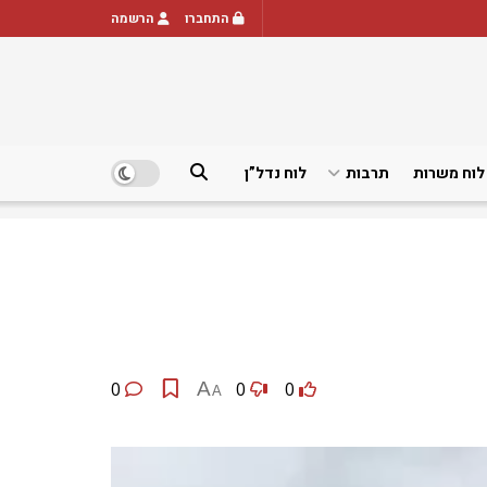
התחברו
הרשמה
לוח משרות
תרבות
לוח נדל”ן
0
A
0
0
A