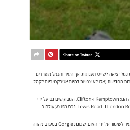
Share on Twitter
 נמל יציאה לשייט תענוגות, אך העיר והנמל מופרדים
הם הוא The Polygon. מומלץ לא להתפתות להשקיע בדירות החדשות (אלו לא צפויות להיות אטרקטיביות לקהל
עיר התיירות הפופולארית ביותר מחוץ ללונדון היא ברייטון, שמשמשת גם כמרכז לקהילה ההומו-לסבית. אזורים פופולאריים להשקעה הם: Kemptown ו-Clifton, המבוקשים גם על ידי
שחקנים ואמנים, וגדושים בחנויות קטנות, מלונות ומסעדות. בברייטון קהילת סטודנטים ענפה אשר מתרכזת בסביבת הרחובות London Road ו- Lewis Road. נכס ממוצע עולה כ-
אדינבורו, בירת סקוטלנד, ידועה בזכות פסטיבל האמנות השנתי, שבמהלכו אוכלוסיית העיר מכפילה את עצמה. ב-1995 הוכרזה כעיר לשימור על ידי האום. שכונת Gorgie במערב מהווה