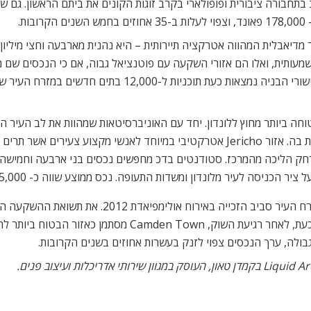
תחבורה ציבורית ופופולארי בקרב זוגות הקונים את ביתם הראשון. גם 
ת.
עותית, ואלו הם אזורי השקעה עם פוטנציאל גבוה, אם כי הנכסים שם מאו
 ביותר מחוץ ללונדון. יחד עם האוניברסיטאות שמהוות את לב העיר הק
גם מרכז הייטק מתפתח וחברות טכנולוגיה רבות מתמקמות בה. אזור Jericho אטרקטיבי במיוח
 במרחק הליכה מהמרכז. סטודנטים בדכ מחפשים נכסים בני ארבעה וחמיש
לסיום, כמה מילים על לונדון. רבות דובר על השקעה במ
הזכייה. עליית המחירים המשמעותית באזור כבר החלה, וכעת, ל
גבולה, ערך הנכסים צפוי לזנק בעשרות אחוזים בשנים הקרובות.