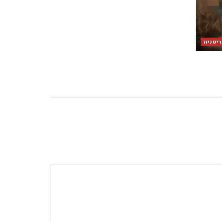
יטניה