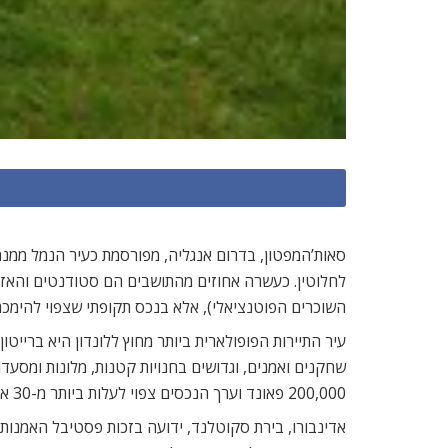
סאות’המפטון, בדרום אנגליה, מפורסמת כעיר הנמל ממנה י
השוכרים הפוטנציאלי), אלא בנכס תקופתי שצפוי להימכר בקלות ו
200,000 פאונד וערך הנכסים צפוי לעלות ביותר מ-30 אחוזים בחמש השנים הקרובות.