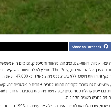
Share on Facebook
צאו אוניות ידועות-שם, כמו: המייפלאוור והטיטניק. גם כיום היא משמשת
לחלוטין. כעשרה אחוזים מהתושבים הם סטודנטים והאזור המועדף עלי
להיות מושכר ללא בעיה. נכס ממוצע עולה כ- 147,000 פאונד.