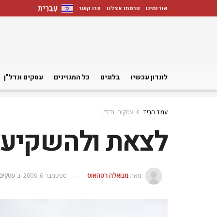
עִבְרִית
אודותינו
פרסמו אצלנו
צרו קשר
▼
לונדון עכשיו
בלוגים
כל המגזינים
עסקים ונדל”ן
עמוד הבית
עסקים ונדל"ן
לצאת ולהשקיע –
מאת
מנואלה רטהאוס
ספטמבר 6, 2006
ב
עסקים 