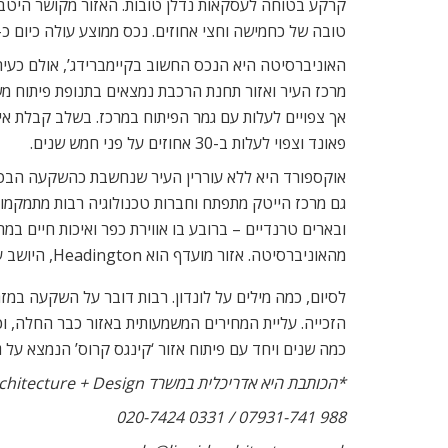
קרקע בטוחה לעסקאות נדלן טובות. האזור מקושר היטב ב
טובה של כחמישה וחצי אחוזים. נכס ממוצע עולה כיום כ- 178,000 פאונד, וצפוי לעלות ב-35 אחוזים בחמש השנים הקרובו
מרכז העיר ואזור תחנת הרכבת נמצאים בתנופת פיתוח משמ
פאונד וצפוי לעלות ב-30 אחוזים על פני חמש שנים.
אוקספורד היא ללא עוררין העיר שנחשבת כהשקעה הבטוחה
ובארים טרנדיים – ברובע בו אווירת כפר ואיכות חיים
מהאוניברסיטה. אזור מועדף הוא Headington, היושב על ציר הכניסה לעיר מלונדון ומשדות התעופה. נכס ממוצע שווה כ- 265,000 פאונד וצפוי לעלות ביותר מ-30 אחוזים עד 2010.
כמה שנים ויחד עם פיתוח אזור ‘קינגס קרוס’ הנמצא על 
*הכותבת היא אדריכלית במשרד Liquid Architecture + Design בקמדן טאון, העוסק במגוון שירותי אדריכלות ועיצוב פנים.
988 07931-741 / 0331 020-7424