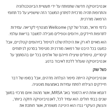
אנטיביוטיקה חדשה שתפותח על ידי תעשיית הביוטכנולוגיה
והתרופות תהיה מרכזית לפתרון המשבר הזה שישפיע על כל תחומי
הרפואה מודרנית.
ג’רמי פראר, מנהל של קרן Wellcome מצטרף לקריאה. עמידות
לתרופות חיידקים, וירוסים וטפילים מובילה למשבר בריאות עולמי.
הוא מאיים לא רק את היכולת שלנו לטיפול בזיהומים קטלניים, אבל
כמעט בכל היבט של רפואה מודרנית: מטיפול בסרטן לניתוחים
קיסריים, טיפולים שיצילו חייהם של אלפים בכל יום בהסתמך על
אנטיביוטיקה שעלול ללכת לאיבוד ברגע.
כשל שוק
אנטיביוטיקה הייתה סיפור הצלחה מדהים, אבל בסופו של דבר
חיידקים הצילחו לפתח עמידות באמצעות מוטציה.
דוגמא אחת היא ה’סופר באג’ MRSA, אשר מהווה איום מרכזי במשך
שנים בבתי חולים. הוא עמיד לכל, לאנטיביוטיקה חזקה ביותר,
והנשק העיקרי נגדו הוא היגיינה משופרת, אשר חותכת את