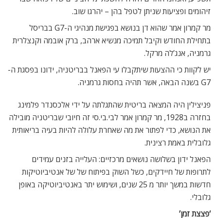
זיהומים ופציעות שניתן לטפל בהן – יהרגו שוב.
מר קמרון אמר שהוא דן בנושא בפגישת מנהיגי ה-G7 בבריסל
בתחילת החודש וקיבל תמיכה מנשיא ארהב, ברק אובמה וקנצלרית
גרמניה, אנג’לה מרקל.
יש לקוות כי ההצעות שיתקבלו עי הפאנל בבריטניה, ידונו בפסגת ה-
G7 בשנה הבאה, אשר תהיה בחסות גרמניה.
פניצילין היה המצאה בריטית שהתגלתה על ידי אלכסנדר פלמינג
בחזרה ב1928, מר קמרון אמר לבי.בי.סי זה חיובי שבריטניה מובילה
את הנושא, כדי לפתור את מה שאחרת עלולה להיות בעיה בריאותית
גלובלית באמת רצינית.
הפאנל ידון בשלושה נושאים מרכזיים: העלייה בזנים עמידים
לתרופות של חיידקים, כשל השוק בפיתוח של של אנטיביוטיקות
חדשות במשך יותר מ 25 שנים, ושימוש יתר באנטיביוטיקה באופן
גלובלי.
‘פצצת זמן’