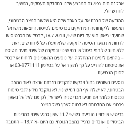
אבל זה היה צפוי. גם המבצע שלנו במחלקת העסקים, ממשיך
לחודש יולי.
ההודעה של חברת אל-על באתר שלה היא שלאור המצב הבטחוני,
תאפשר ללקוחותיה המחזיקים בכרטיסים לטיסות היוצאות מישראל
שמועד יציאתן הוא עד ליום שישי, 18.7.2014, לבטל את הכרטיס או
לדחות את מועד הטיסה לתקופה שלא תעלה על 6 חודשים, זאת
ללא חיוב של דמי ביטול או דמי שינוי ובמקרה של שינוי מועד הטיסה
– בהתאם לזמינות המחלקה. על נוסעים המעוניינים לדחות או לבטל
את טיסתם להודיע על כך למוקד אל על בטלפון 03-9771111 או
לסוכן הנסיעות.
נוסעים השוהים בחול ויבקשו להקדים חזרתם ארצה לאור המצב
הבטחוני, לא ישלמו אף הם דמי שינוי. לא נתקבל מידע לגבי טיסות
נכנסות כלומר אם תגיעו מבריטניה לישראל, לכן פנו לאל על באופן
פרטני אם החלטתם לא לטוס לארץ בשל המצב.
בריטיש איירווייז הודיעה בשישי 11.7 שאין כרגע שינוי במדיניות
הביטולים ועובדים כרגיל במצב הנוכחי. גם היום -א’ 13.7 – התגובה