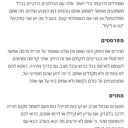
מתחילים להיצמד בלי לוותר. אלה עם ההילוכים הידניים בכלל
משתגעים ואפשר לשמוע אותם נוהמים כמו המנוע שלהם. מה אתם
מתלהמים? אז מה אם השתחלתי קצת. בשביל מה יש שני נתיבים?
“גט א לייף!”.
מפרססים
מכירים את החוק הזה שאם אין שלט שאוסר על פניית פרסה אפשר
לפרסס? אז הבריטים לוקחים את זה הילוך אחד קדימה ומרשים
לעצמם לפרסס בכל כביש ובכל מצב, גם בדרך מהירה. דווקא להם
לא צופרים ולא מקללים אותם. כי זה ידוע שהם מופרעי-על,
שמצפצפים על כולם בקשת ולא שמים ביפ על אף אחד.
מחנים
חושבים שבתל אביב יש קרבות חנייה? נסו פעם לשמור מקום חנייה
לרכב בלונדון. אם עדיין לא קיללו או דרסו אתכם, כדאי לכם
להתחפף מהר, כי אתם לא יודעים מה יבוא בשלב הבא עם