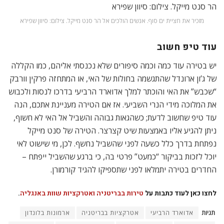
מזכיר את חציית ים סוף. אנשים הולכים אל הר סנט מייקל. צילום: סיוון שפירא
עוד טיפ חשוב
יש בטירה עוד כמה וכמה סיפורים שלא נכנסתי אליהם, כמו הקללה
של ג’ון ארונדל שהתגשמה בחולות של האי, או המתחזה פרקין וורבק
“שכבש” את האי והוכתר למלך אדוארד הרביעי בדרכו לנסות ולכבוש
את המלוכה מידי הנרי השביעי. אז אם הטירה מעניינת אתכם, הנה
עוד טיפ שחשוב לדעת; כשהגאות גבוהה והשביל אל האי לא חשוף,
ניתן להגיע אליו באמצעות שיט קצרצר. הטירה של סנט מייקל
נפתחת בדרך כלל כשעה לפני שהשביל נחשף. לכן, מי שישוט לאי
יוכל לזכות בביקור “כמעט” פרטי בה, כי ברגע שהשביל ייפתח –
החדרים בטירה יתמלאו לפני שתספיקו להגיד קורמורן.
לחצו כאן לעוד כתבות על
טירות בבריטניה ואטרקציות שוות באנגליה
.
תגיות
אדוארד הרביעי
אטרקציות בבריטניה
ארמונות בלונדון