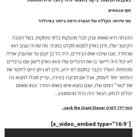
בעקבות‭ ‬הבועות: ביקור בתעשיית היין הבריטית התוססת
חוף מבטחים
טור טירות: הקללה של הנערה היפה ביותר באירלנד
ההנחה היא שאותו ענק סבל מהצקות בלתי פוסקות, בשל הגובה
הקיצוני שלו, ולכן נאלץ למצוא מקלט במנזר. מה שהיה עצוב הוא
שהחדר, שבו שיכנו אותו הנזירים, היה כל כך קטן עד שהענק אפילו
לא יכול היה ליישר בו את הרגליים שלו והוא נאלץ לישון שם ברגליים
מכופפות. השלד נקבר במקום לא ידוע, ולכן לא ניתן היום לחקור את
הסיפור יותר לעומק. אבל אם תבקרו בטירה, עדיין תוכלו למצוא בה
את “נאד” המים שלו, שגם נמצא איתו באותו החדר. וכמו שאתם
יכולים לנחש, הנאד היה גדול מהממוצע…
הטריילר לסרט Jack the Giant Slayer:
[x_video_embed type=”16:9″]