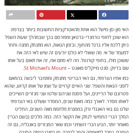
האי מון-סן-מישל הוא אחת מהאטרקציות החשובות ביותר בצרפת.
הוא שוכן לחופי נורמנדי-ברטאן ומפורסם בכך שבמהלך שעות השפל
ניתן ללכת אליו ברגל מהחוף, ובזמן הגאות, הוא מתנתק ממנה וחוזר
למעמד של אי. מה שאולי לא כולם יודעים זה שיש לאי הזה אח
ששוכן מולו, בחופי קורנוול. וזה לא סתם אח, זה אח תאום בעל אותו
שם בדיוק: סנט מייקל’ס מאונט –
St Michael’s Mount
.
כמו אחיו הצרפתי, גם האי הבריטי מתנתק ומתחבר ליבשה בהתאם
לזמני הגאות והשפל. שני האיים קרויים על שמו של אותו קדוש, שהוא
פטרונם של הדייגים, ועל פסגת שניהם שלטו שני מנזרים השייכים
לאותו מסדר. לאורך כמה מאות שנים, המסדר ששלט באי הצרפתי
שלט גם באי האנגלי ורק במסגרת מלחמת מאה השנים, החליט
המלך הנרי החמישי לנתק את הקשר הזה. כמה מלכים (בשם הנרי)
מאוחר יותר, הגיע הנרי השמיני וכמו שאר המנזרים באנגליה, גם זה
הוחרם, נמכר למשפחה והפך לטירה. וזו כמובן הייתה הסיבה