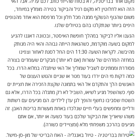
מקום אחר בבריטניה, לא בטוח שהייתי כותב לכם עליה. אבל האי
הזה הוא לחלוטין לא מקום רגיל והביקור בטירה מומלץ במיוחד,
משום שהנוף הנשקף ממנה מכל חלון וכל מרפסת הוא אחד מהנופים
היפים ביותר שנתקלנו בהם בטיולים שלנו.
הגענו אליו לביקור במהלך חופשת האיסטר, ובכוונה דאגנו להגיע
למקום בשעה מוקדמת, כשהגאות הייתה גבוהה והאי היה מנותק
מהיבשה. לקראת השעה 11:30 הים החל לסגת לאחור וצפינו
במחזה המדהים של עשרות (אם לא יותר) מבקרים שעומדים בצורה
מסודרת וממתינים לשביל שמוליך אל האי שיתגלה במלוא הדרו. בכל
כמה דקות מי הים ירדו בעוד מטר או שניים והגוש העצום של
האנשים הלך והתקדם אל האי בתמונה שקצת הזכירה את חציית ים
סוף. כשהשפל מגיע לשיאו, השביל לא רק מתגלה בכל הדרו, אלא גם
השטח שסביבו נחשף והופך לגן עדן לילדים. הם מגיעים עם רשתות
ודליים ומחפשים בעלי חיים שנלכדו באחת מעשרות בריכות האבן. זה
משהו שיאריך את הביקור שלכם בעוד כשעה או יותר, אם אתם
מגיעים בהרכב משפחתי מלא (ומצויידים כשורה).