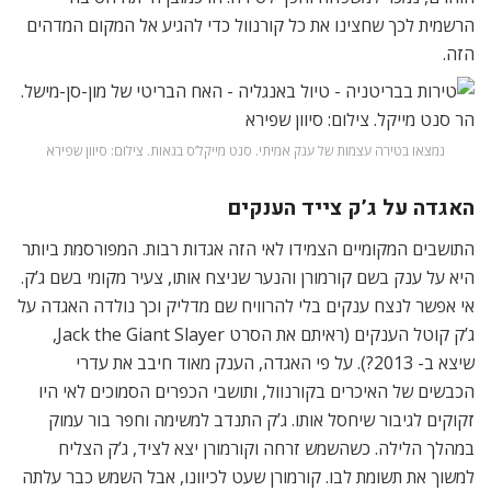
הרשמית לכך שחצינו את כל קורנוול כדי להגיע אל המקום המדהים
הזה.
נמצאו בטירה עצמות של ענק אמיתי. סנט מייקל’ס בגאות. צילום: סיוון שפירא
האגדה על ג’ק צייד הענקים
התושבים המקומיים הצמידו לאי הזה אגדות רבות. המפורסמת ביותר
היא על ענק בשם קורמורן והנער שניצח אותו, צעיר מקומי בשם ג’ק.
אי אפשר לנצח ענקים בלי להרוויח שם מדליק וכך נולדה האגדה על
ג’ק קוטל הענקים (ראיתם את הסרט Jack the Giant Slayer,
שיצא ב- 2013?). על פי האגדה, הענק מאוד חיבב את עדרי
הכבשים של האיכרים בקורנוול, ותושבי הכפרים הסמוכים לאי היו
זקוקים לגיבור שיחסל אותו. ג’ק התנדב למשימה וחפר בור עמוק
במהלך הלילה. כשהשמש זרחה וקורמורן יצא לציד, ג’ק הצליח
למשוך את תשומת לבו. קורמורן שעט לכיוונו, אבל השמש כבר עלתה