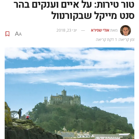
טור טירות: על איים וענקים בהר
סנט מייקל שבקורנוול
מאת
אודי שפירא
יוני 23, 2018
A
A
זמן קריאה: 1 דקת קריאה