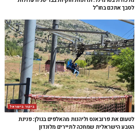
מלכודת בטרמינל: תרופות חוקיות בבריטניה עלולות
לסבך אתכם בחו”ל
ביקור בישראל
לטעום את פרובאנס וליהנות מהאלפים בגולן: פנינת
הטבע הישראלית שמחכה לתיירים מלונדון