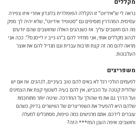
מקללים
נראה לי ש”אידיוט” זו הקללה הפופולרית בלונדון אחרי איזו צפירה
עסיסית. המהדרין מוסיפים גם “סטופיד אידיוט”, שלא יהיה לך ספק
מה הם חושבים עליך. אז כשנהגים האלה שחושבים שהם יודעים
לנהוג מקללים אותי, אני מחזיר להם ב”הו גייב יו לייסנס?”. ככה אני
מראה להם מה זה קצת תרבות עברית וגם מגדיל להם את אוצר
העלבונות.
משפריצים
לפעמים הולכי רגל לא באים להם טוב בעיניים, לנהגים. אז אם יש
שלולית קטנה על הכביש, אין להם בעיה לשטוף קצת את הצמיגים
ועל הדרך גם את מי שהולך על המדרכה. שיטה יותר מתוחכמת
שלהם היא להפעיל את השפריצרים של הווישרים בדיוק כשהם
עוברים לידכם. אתם מרגישים כמה טיפות, מסתכלים למעלה
וחושבים: איפה הענן המז*** הזה?