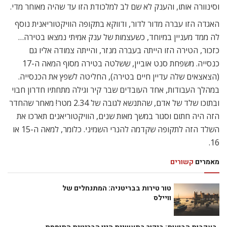
וסינוורה אותו, והענק לא שם לב למלכודת הזו עד שהיה מאוחר מדי.
האגדה הזו עברה מדור לדור, ודווקא בתקופה הוויקטוריאנית נוסף
לה ממד מעניין במיוחד, כשעצמות של ענק אמיתי נמצאו בטירה…
כזכור, הטירה הזו הייתה בעברה מנזר, והייתה צמודה אליו גם
כנסייה. משפחת סנט אוביין, ששלטה בטירה מסוף המאה ה-17
(הצאצאים שלה עדיין חיים בטירה), החליטה לשפץ את הכנסייה.
במהלך העבודות, אחד העובדים שבר קיר וגילה מתחתיו חדרון חבוי
ובתוכו שלד של אדם, שהתנשא לגובה של 2.34 מטר! מאחר שהחדר
הזה היה חתום וסגור במשך מאות שנים, הוויקטוריאנים תארכו את
השלד הזה לתקופה שקדמה להנרי השמיני. כלומר, למאה ה-15 או
16.
מאמרים
קשורים
טור טירות בבריטניה: המתנחלים של
וויילס