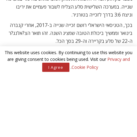
שנייה. במערכה השלישית סלע הצליח לשבור פעמיים את יריבו
וניצח 3:6 בדרך לזכייה בטורניר.
בכך, הטניסאי הישראלי רושם זכייה שנייה ב-2017, אחרי קנברה
בינואר וממשיך ביכולת הטובה שמציג השנה. זהו תואר הצ?אלנג?ר
ה-22 של סלע בקריירה וה-29 בסך הכל.
This website uses cookies. By continuing to use this website you
מאמרים
קשורים
are giving consent to cookies being used. Visit our
Privacy and
.
Cookie Policy
I Agree
העיר הזאת כאן
פסטיבל האבירים בירושלים
טקס פתיחת משחקי אולימפיאדת לונדון בכנסת
תרומה עם תמורה מתוקה
סלע הרוויח 18,290 יורו בטורניר נוטינגהאם וצפוי לעלות למקום