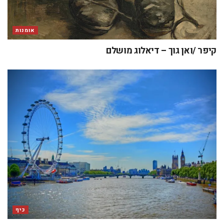
אומנות
קיפר /ואן גוך – דיאלוג מושלם
כיף