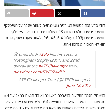
דודי סלע זכה בסופש בטורניר נוטינגהאם לאחר שגבר על האיטלקי
תומאס פביאנו. סלע המדורג 98 בעולם ניצח בגמר את האיטלקי
תומאס פביאנו (103 בעולם) 6:4, 4:6, 3:6, לאחר שעד משחק הגמר
הוא לא הפסיד מערכה אחת.
🏆 time! Dudi
#Sela
lifts his second
Nottingham trophy (2011) and 22nd
overall at the
#ATPChallenger
level.
pic.twitter.com/IZWZSMIdUr
 ATP Challenger Tour (@ATPChallenger)
June 18, 2017
במשחק הגמר התקשה במערכה ראשונה ואיבד הגשה במצב של 5:4
מה שהוביל להפסד המערכה בתוצאה 6:4. סלע, שידוע כאחד שלא
נשבר בקלות, הצליח להשוות את מאזן המערכות וניצח 4:6 במערכה