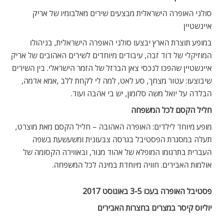
סולני האופרה הישראלית מבצעים שירים מאלבומיו של אריק
איינשטיין
במופע תוצרת הארץ יבצעו סולני האופרה הישראלית, בניהולו
המוזיקלי של דוד זבה, עיבודים מיוחדים לשירים האהובים של אריק
איינשטיין שהפכו לנכסי צאן הברזל של הזמר הישראלי. בין השירים
שיבוצעו: עטור מצחך, סע לאט, למה לי לקחת ללב ,אמא אדמה,
הבלדה על יואל משה סלומון, יש בי אהבה ועוד.
חליל הקסם לכל המשפחה
מופע מיוחד לילדים: האופרה האהובה – חליל הקסם מאת מוצרט,
תעלה במסגרת הפסטיבל בגרסה צבעונית ומשעשעת בשפה
העברית בתרגומו המופלא של אהוד מנור, ובאווירה הקסומה של
אולמות האבירים. חוויה מיוחדת במינה לכל המשפחה.
פסטיבל האופרה בעכו 3-5 באוגוסט 2017
יוליוס קיסר במצרים בחצרות האבירים