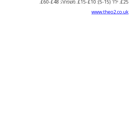
£25. ילד (5-15): £10-£15. משפחה: £48-£60.
www.theo2.co.uk