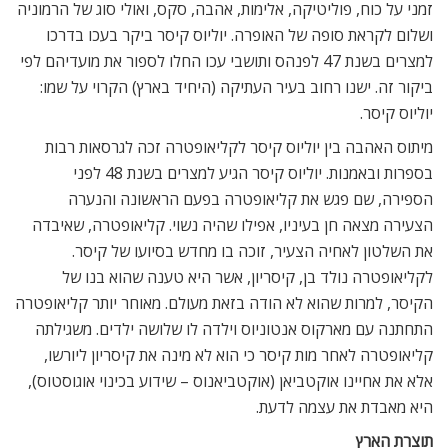
זמני על כוח, פוליטיקה, אלימות, אהבה, סקס, ואולי סוג של הרמוניה
ושלום לקראת סופה של האופרה. יוליוס קיסר ביקר בעכו בדרכו
למצרים בשנת 47 לפנהס ותושבי עכו החלו לספור את מועדיהם לפי
ביקור זה. ישנו רחוב בעיר העתיקה (היחיד בארץ) הקרוי על שמו:
יוליוס קיסר.
מיתוס האהבה בין יוליוס קיסר לקליאופטרה זכה לגרסאות רבות
בספרות ובאמנות. יוליוס קיסר הגיע למצרים בשנת 48 לפני
הספירה, שם פגש את קליאופטרה בפעם הראשונה והנערה
הצעירה מצאה חן בעיניו, אפילו שהיה נשוי. קליאופטרה, שאיבדה
את השלטון לאחיה הצעיר, זוכה בו מחדש בסיועו של קיסר.
לקליאופטרה נולד בן, קיסריון, אשר היא טענה שהוא בנו של
הקיסר, למרות שהוא לא הודה בזאת מעולם. מאוחר יותר קליאופטרה
התחתנה עם מארקוס אנטוניוס וילדה לו שלושה ילדים. משגילתה
קליאופטרה לאחר מות קיסר כי הוא לא מינה את קיסריון ליורשו,
אלא את אחיינו אוקטביאן (אוקטביאנוס – שידוע בכינוי אוגוסטוס),
היא מאבדת את עצמה לדעת.
תוצרת הארץ