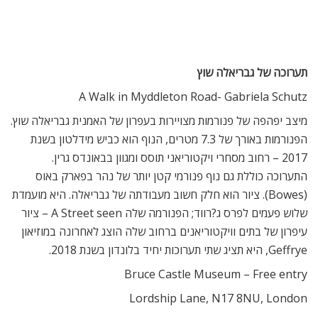
תערוכה של גבריאלה שוץ
A Walk in Myddleton Road- Gabriela Schutz
מיצב יפהפה של פנורמות מצויירות בעפרון של האמנית גבריאלה שוץ.
הפנורמות באורך של 7.3 מטרים, הנוף הוא כביש מידלטון בשנת
2017 – רחוב מסחרי ויקטוריאני תוסס ומגוון בבאונדס גרין.
התערוכה כוללת גם נוף פנורמי קטן יותר של נהר בפארק באוס
(Bowes). ציור הוא חלק חשוב מעבודתה של גבריאלה. היא מועמדת
שלוש פעמים לפרס ג?רווד; הפנורמה שלה A Street seen – ציור
עיפרון של בתים וויקטוריאנים ברחוב שלה הוצג לאחרונה במוזיאון
Geffrye, היא תציג שתי תערוכות יחיד בלונדון בשנת 2018.
Bruce Castle Museum – Free entry
Lordship Lane, N17 8NU, London