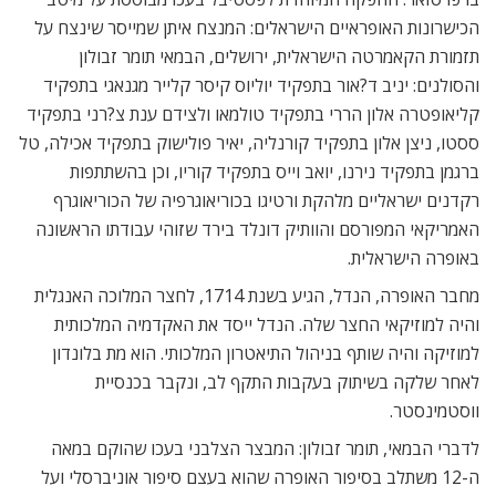
הכישרונות האופראיים הישראלים: המנצח איתן שמייסר שינצח על
תזמורת הקאמרטה הישראלית, ירושלים, הבמאי תומר זבולון
והסולנים: יניב ד?אור בתפקיד יוליוס קיסר קלייר מגנאגי בתפקיד
קליאופטרה אלון הררי בתפקיד טולמאו ולצידם ענת צ?רני בתפקיד
ססטו, ניצן אלון בתפקיד קורנליה, יאיר פולישוק בתפקיד אכילה, טל
ברגמן בתפקיד נירנו, יואב וייס בתפקיד קוריו, וכן בהשתתפות
רקדנים ישראליים מלהקת ורטיגו בכוריאוגרפיה של הכוריאוגרף
האמריקאי המפורסם והוותיק דונלד בירד שזוהי עבודתו הראשונה
באופרה הישראלית.
מחבר האופרה, הנדל, הגיע בשנת 1714, לחצר המלוכה האנגלית
והיה למוזיקאי החצר שלה. הנדל ייסד את האקדמיה המלכותית
למוזיקה והיה שותף בניהול התיאטרון המלכותי. הוא מת בלונדון
לאחר שלקה בשיתוק בעקבות התקף לב, ונקבר בכנסיית
ווסטמינסטר.
לדברי הבמאי, תומר זבולון: המבצר הצלבני בעכו שהוקם במאה
ה-12 משתלב בסיפור האופרה שהוא בעצם סיפור אוניברסלי ועל