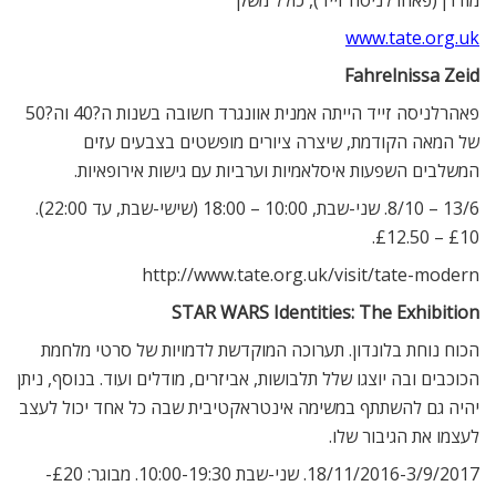
מודרן (פאהרלניסה זייד), כולל משק
www.tate.org.uk
Fahrelnissa Zeid
פאהרלניסה זייד הייתה אמנית אוונגרד חשובה בשנות ה?40 וה?50
של המאה הקודמת, שיצרה ציורים מופשטים בצבעים עזים
המשלבים השפעות איסלאמיות וערביות עם גישות אירופאיות.
13/6 – 8/10. שני-שבת, 10:00 – 18:00 (שישי-שבת, עד 22:00).
£10 – £12.50.
http://www.tate.org.uk/visit/tate-modern
STAR WARS Identities: The Exhibition
הכוח נוחת בלונדון. תערוכה המוקדשת לדמויות של סרטי מלחמת
הכוכבים ובה יוצגו שלל תלבושות, אביזרים, מודלים ועוד. בנוסף, ניתן
יהיה גם להשתתף במשימה אינטראקטיבית שבה כל אחד יכול לעצב
לעצמו את הגיבור שלו.
18/11/2016-3/9/2017. שני-שבת 10:00-19:30. מבוגר: £20-