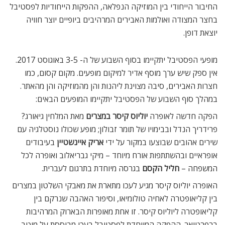
החיבור הייחודי בין המוזיקה הנפלאה, ההפקות הייחודיות לפסטיבל
בחצר המצודה ואולמות האבירים המרהיבים ביופיים יוצר חוויה
יוצאת דופן.
מופעי הפסטיבל יתקיימו בסוף השבוע של ה- 3-5 באוגוסט 2017.
אין ספק שיש ערך מוסף אדיר למיקום מופעים. מקום קסום, כמו
חצרות האבירים, סיבה מצוינת ליהנות והן מהמוזיקה והן מהאתר.
במהלך סוף השבוע של הפסטיבל יתקיימו המופעים הבאים:
הפקה חדשה לאופרה
יוליוס קיסר במצרים
מאת המלחין גיאורג?
פרידריך הנדל ובבימויו של תומר זבולון; מופע שכולו נוסטלגיה עם
שירים אהובים שבוצעו במקור על ידי
אריק איינשטיין
בעיבודים
אופראיים ובהשתתפות אורח מיוחד – מיקי גבריאלוב ואופרה לכל
המשפחה –
חליל הקסם
בגרסה מיוחדת בתרגום לעברית.
האופרה יוליוס קיסר מגיע לעכו מתארת את מאבקי השלטון במצרים
בין קליאופטרה לאחיה טולומיאו, וסיפור האהבה שנרקם בין
קליאופטרה ליוליוס קיסר. זו אחת מאופרות הבארוק המרהיבות
ברפרטואר. ההפקה המיוחדת לפסטיבל בעכו מבוססת על מיטב