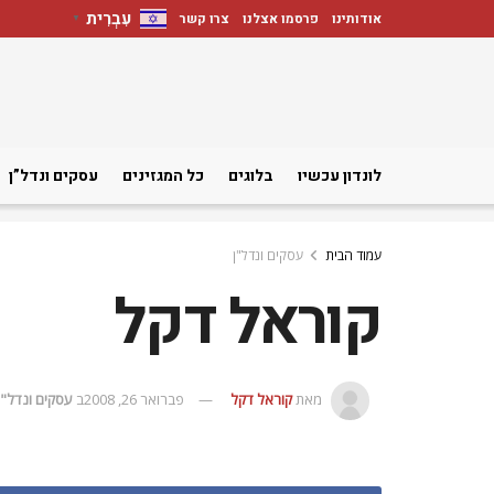
עִבְרִית
אודותינו
פרסמו אצלנו
צרו קשר
▼
לונדון עכשיו
בלוגים
כל המגזינים
עסקים ונדל”ן
עמוד הבית
עסקים ונדל"ן
קוראל דקל
מאת
קוראל דקל
פברואר 26, 2008
ב
עסקים ונדל"ן