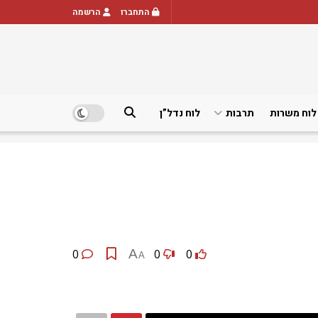
התחברו
הרשמה
לוח משרות
תרבות
לוח נדל”ן
0
A
0
0
A