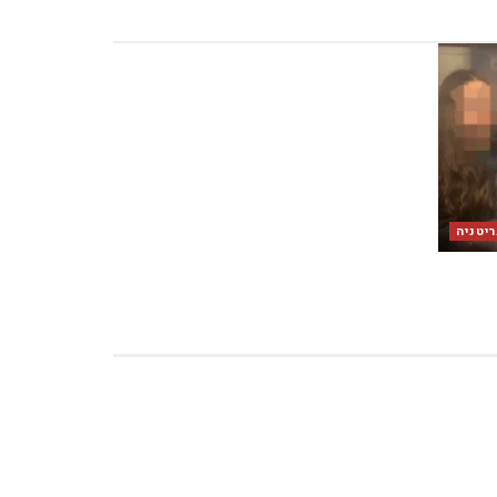
יטניה