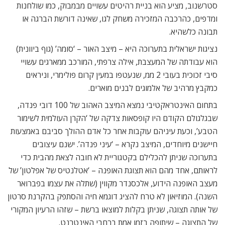
סטרשנוב, מציע הוא בניית רהיטים עשויים מבמבוק, כמו שולחנות
ומדפים, כהרכבה המזכירה משחק לגו, שאינה דורשת הברגה או
תבונה כלשהיא.
נציגות ישראלית בתערוכה היא – מיצב האור – ‘סומה’ (גוף ביוונית)
הוא עבודתה של המעצבת, אילה צרפתי, המורכב ממארגים עשויי
סיבי זכוכית בעובי 2 ממ, שנעטפו במעין קרום פולימרי, וניראים
כמקבץ מרהיב של אלמוגים לבנים מוארים.
בתחום האינטראקטיבי נמצא המיצב האהוב של 100 דובי פנדה,
שבגלגולם הקודם היו קופסאות צדקה של ‘הקרן העולמית לשימור
הטבע’, וכעת עיניהם עוקבות אחר כל אדם ההולך סביבם באמצעות
חיישנים מיוחדים, המיצב נקרא – ‘עיני פנדה’. ישנם עיצובים
בתערוכה שניתן להכלילם בקטגוריית לא חובה לצאת מהבית כדי
לראותם, אחד מהם הוא תצוגת האופנה – ‘אטלנטיס של אפלטון’ של
מעצב האופנה הידוע, אלכסנדר מקווין (שתלה את עצמו בפברואר
השנה). המוזיאון לא טרח להציג דוגמא חיה והסתפק בהקרנת סרטון
של אותה תצוגה, שניתן בקלות למוצאו ברשת – שזהו הרעיון המקורי
של התצוגה – שיתופה בזמן אמת ברחבי האינטרנט.