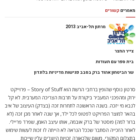
מאמרים
קשורים
מרתון תל-אביב 2013
צייר החצר
בית ספר עם תעודות
שר הביטחון אהוד ברק בסבב פגישות מדיניות בלונדון
סרטון נוסף שהופץ ברחבי הרשת הוא Story of Stuff – פרוייקט
ירוק ומהפכני המעביר ביקורת על תרבות הצריכה המערבית. לא קל
לנבא מי יזכה. בשנה הראשונה לתחרות זכה (בצדק) העיצוב של איב
בהאר למוצר הפרויקט לפטופ לכל ילד, אך שנה לאחר מכן זכה (לא
ברור למה) פוסטר של ברק אובמה, אותו עיצב האמן, שפרד פריילי.
לאחר הזכייה הסתבר שככל הנראה לא הייתה לו זכות לעשות שימוש
בתצלום המקורי, משום שלכאורה זכויות היוצרים עליו שייכות