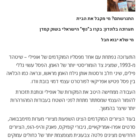
התגרשתם? מי מקבל את הבית
תערוכה בלונדון: בקרו ב”נוף” הישראלי בשוק קמדן
מי שלא יבוא חבל
התערוכה נפתחת עם אחד מפסליו המוקדמים של אופילי – שיטהד
מ-1993, שמציג צד הומוריסטי יותר של האמן. הפסל עשוי גללי
פילים, שיני חלב ורסטות אותן גילח האמן מראשו, ונראה כמו הכלאה
בין פסל פטיש אפריקאי לפורטרט עצמי דמוי בובת וודו.
העבודה ממחישה היטב את המקורות של אופילי ונותנת תזכורת
להומור העצמי שמסתתר מתחת לפני השטח בעבודות המהורהרות
יותר שיצר בהמשך.
בעוד הציורים המוקדמים הציגו השפעות מציורי מערות מזימבבואה,
סרטים אפרו-אמריקאיים, גיבורי קומיקס, פאנק והיפ-הופ, הציורים
החדשים מציגים פלטה צבעונית מצומצמת יותר של כחולים עמוקים