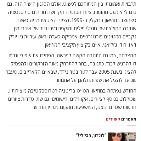
תרבויות ואמונות, בין המתוחכם לפשוט. אולם הסגנון הישיר הזה, גם
גרם ללא מעט מהומות. ציורו הבתולה הקדושה מריה גרם לסנסציה
כשהוצג במוזיאון ברוקלין ב-1999. הציור הציג את מריה כאשה
שחורה החולצת שד מגללי פילים ומוקפת גזירי נייר של איברי מין
נקביים ממגזינים פורנוגרפיים. אמריקה סערה וראש עיריית ניו יורק
דאז, רודי ג’וליאני, איים בקיצוץ תקציבי המוזיאון.
ההצלחה, כמו גם התגובה הקשה לפרשה, הפחידו את אופילי וגרמו
לו להרגיש לכוד. כתגובה, בחר להתרחק מאור הזרקורים ולהפסיק
להציג. בשנת 2005 עבר לגור בטרינידד, שבאיים הקארייבים, מעבר
שנועד להציל את שפיותו ולהגן על אמנותו.
החודש נפתחה במוזיאון הטייט בריטניה רטרוספקטיבה מיצירותיו,
שכוללת, בנוסף לציורים, אקוורלים ורישומים, גם שתי סדרות ציורים
חדשות שטרם הוצגו, המושפעות ממקום מגוריו החדש.
מאמרים
קשורים
“לונדון, חכי לי!”