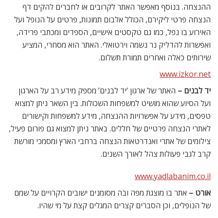
ההנצחה. בנוסף מאפשר האתר לקרובים או לחברים להקים דף
הנצחה פרטי ליקירם, הכולל אלבום תמונות, פרטים על הנופל ועל
האירוע בו נפל, כמו גם טקסטים אישיים, הספדים ומכתבי פרידה,
ואפשרות להדליק נר נשמה וירטואלי. האתר הוא מסחרי, המציע
שירותים כאלה ואחרים תמורת תשלום.
www.izkor.net
יד לבנים –
האתר של ארגון ‘יד לבנים’ מספק מידע רב על הארגון
ועל הסיוע שהוא מושיט למשפחות השכולות. בין השאר ניתן למצוא
טפסים, מידע על אפשרויות ההנצחה, מידע למשפחות וקישורים
לאתרי הנצחה פרטיים של חללים. באתר ניתן למצוא גם פורום פעיל,
צילומים של אתרי ואנדרטאות הנצחה ברחבי הארץ ומסמכי מורשת
קרב לגבי פעולות צהל לאורך השנים.
www.yadlabanim.co.il
אורט –
אתר בו מוצגת מפה ובה מסומנים ישובים הקרויים על שמם
של הנופלים, וכן הסברים קצרים המגלים קצת על מי שהיו.