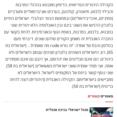
הקהילה היהודית הפריזאית. הדימיון מתבטא בהרגלי התרבות
והבילוי (לבוש, תיאטרון, קולנוע), בערכים אוניברסאליים ומערביים
(פמיניזם, אינדיבידואליזם) ובתחושת הכפר הגלובלי. ישראלים החיים
בלונדון הדגישו את השוני בינם ובין האוכלוסיה הלא יהודית: שוני
במבטא, בלבוש, בתרבות, בשפת הגוף ובאגרסיביות. להיות בקשר עם
החברה האנגלית זה מאמץ; הקודים שלהם שונים. דיברתי פעם
בטלפון והבת של אמרה: ‘זה נורא rude מה שאמרת’… (ישראלית בת
65). רוב הישראלים השוהים בלונדון מציגים עצמם כישראלים ולא
כיהודים. הם אינם מבליטים את יהדותם, אך רובם גם אינם מסתירים
אותה. אני תמיד אומרת שאני ישראלית כששואלים (ישראלית בת 58).
שוני נוסף קשור ביחס של המקומיים לישראל. הישראלים לא
מתביישים בישראליותם. הקהילה האנגלית (היהודית) רוצה להיות
בריטית (ישראלית בת 56).
מאמרים
קשורים
מנגל ישראלי בגינה אנגלית