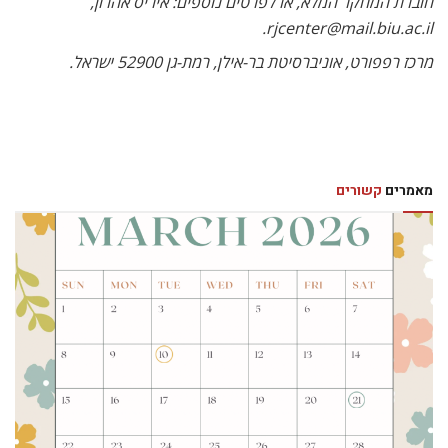
חוברת המחקר המלא, או לפרטים נוספים: איריס אהרון,
rjcenter@mail.biu.ac.il.
מרכז רפפורט, אוניברסיטת בר-אילן, רמת-גן 52900 ישראל.
מאמרים
קשורים