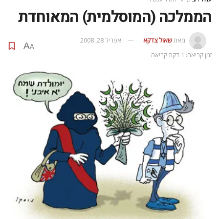
הממלכה (המוסלמית) המאוחדת
מאת
שאול צדקא
אפריל 28, 2008
A
A
זמן קריאה: 1 דקת קריאה