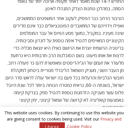
החודש ל-14 שנות מאסר לאחר תקופה ארוכה יותר של נאומי
הסתה, במהלכן טחנות הצדק התנהלו לאיטן.
הציבור הרחב כבר הפסיק לעקוב אחר המשפטים הממושכים,
ואפילו וידוייהם של המתאבדים הפוטנציאלים כבר אינם מדירים
שינה מעיניו. במקביל, נמשך מסע הפיוס אל עבר המוסלמים
הקיצוניים המאיימים להטיל אימה נוספת על לונדון וסביבותיה.
בריטניה הרשמית יוצרת את הרושם כאילו היא יוצאת מכליה כדי
לרצות את אותו מיעוט. בשם הסובלנות הרב-תרבותית היא נרתעת
מלעורר את זעמם של הג’יהדיסטים ומאפשרת להם כר פעולה רחב.
מן העבר השני, מעניק השמאל הליברלי מטריית ביטחון למקהלת
חובשי הגלביות והרעלות בכל פעם בה ישראל עולה לראש סדר היום.
ישראל, בשנתה ה-60, נראית כמטרה הנוחה ביותר לכל. שנת היובל
פלוס עשר מעניקה הזדמנות נוספת להטיל ספק בצדקת קיומה
באמצעות קואליציה לא קדושה של שמאל קיצוני, ימין קיצוני
וג’יהדיסטים.
This website uses cookies. By continuing to use this website you
במדינות אחרות באירופה מצירים את צעדיו של אותו מיעוט. בדנמרק,
are giving consent to cookies being used. Visit our
Privacy and
בהולנד, בגרמניה, באיטליה ובצרפת תומכות הממשלות המקומיות
.
Cookie Policy
I Agree