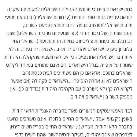
כמה ישראלים ציינו כי תרומת הקהילה הישראלית למקומית בעיקרה
הוראת עברית בבתי ספר יהודיים (עי מורות ישראליות) ובהבאת מופעי
תרבות ישראל לתפוצות. ברמה החברתית אין כמעט קשרים,
והתחושות הן של ניכור הדדי (כפי שמעידים מרבית הישראלים) ושוני
רב (בלבוש, בעמדות פוליטיות, במידת הדתיות ועוד). ישראלי החי
בלונדון טען כי ישראלים ויהודים זה אהבה-שנאה. זה נפרד. זה לא
אותו דבר. ישראלית אחת ציינה כי: אני לא חושבת שהקהילה היהודית
שומרת על אופייה בגלל הישראלים. הם אינם פתוחים במיוחד לקלוט
ישראלים בתוכם, אלא אם כן הם משתייכים לבית כנסת (רוב
הישראלים לא..!). אחרת הוסיפה: …הישראלים כקהילה (אם אפשר
לקרוא לה כך) לא מעורבים עם הקהילה היהודית (בודדים כן)…אין
מספיק קשר בין ישראלים ויהודים.
לבד מאנשי עסקים המעורים מאוד בחברה האנגלית הלא יהודית
באופן מקצועי ועסקי, ישראלים החיים בלונדון אינם מעורבים כמעט
בחברה הלא יהודית. מצד שני, ישראלים החיים בפריז חשים דימיון
לצרפתים שאינם יהודיים, בעיקר יחסית לשוני שהם חשים כלפי