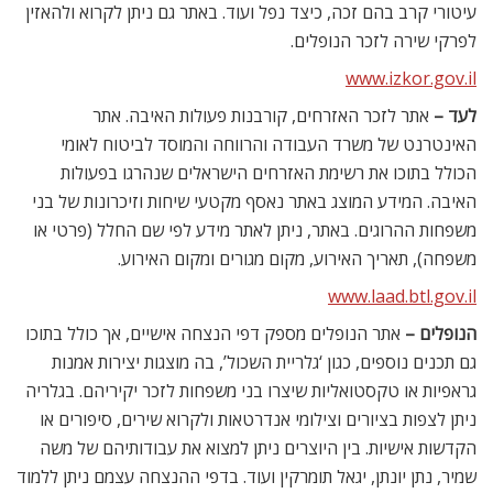
עיטורי קרב בהם זכה, כיצד נפל ועוד. באתר גם ניתן לקרוא ולהאזין
לפרקי שירה לזכר הנופלים.
www.izkor.gov.il
לעד –
אתר לזכר האזרחים, קורבנות פעולות האיבה. אתר
האינטרנט של משרד העבודה והרווחה והמוסד לביטוח לאומי
הכולל בתוכו את רשימת האזרחים הישראלים שנהרגו בפעולות
האיבה. המידע המוצג באתר נאסף מקטעי שיחות וזיכרונות של בני
משפחות ההרוגים. באתר, ניתן לאתר מידע לפי שם החלל (פרטי או
משפחה), תאריך האירוע, מקום מגורים ומקום האירוע.
www.laad.btl.gov.il
הנופלים –
אתר הנופלים מספק דפי הנצחה אישיים, אך כולל בתוכו
גם תכנים נוספים, כגון ‘גלריית השכול’, בה מוצגות יצירות אמנות
גראפיות או טקסטואליות שיצרו בני משפחות לזכר יקיריהם. בגלריה
ניתן לצפות בציורים וצילומי אנדרטאות ולקרוא שירים, סיפורים או
הקדשות אישיות. בין היוצרים ניתן למצוא את עבודותיהם של משה
שמיר, נתן יונתן, יגאל תומרקין ועוד. בדפי ההנצחה עצמם ניתן ללמוד