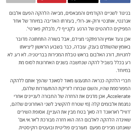
בניגוד לשניים הקודמים והמבאסים, מביאה הלהקה הפעם אלבום
אנרגטי, אותנטי ורוק-אנ-רולי, בעזרתו האדיבה במיוחד של אחד
המפיקים הלוהטים של הרגע  ג’קנייף לי, מ’בלוק פארטי’.
אכן צעד אמיץ והרפתקני מצידם, אבל בשורה התחתונה מדובר
באומץ שהשתלם בענק. עובדה, כבר בשבוע הראשון ליציאתו
לחנויות, דורג האלבום בראש טבלת המכירות בבריטניה. לא רע. לא
רע בכלל בשביל להקה שנחשבה בשנים האחרונות לסוס מת
במיוחד.
חברי הלהקה כנראה התגעגעו מאוד לסאונד שהפך אותם ללהקה
המפורסמת שהיו, והשם שבחרו לזריקת ההתעוררות שלהם,
Accelerate, אכן מדגים את החזרה של החבורה לעניינים אחרי
נמנמת אלבומים קלה (מי שטרח להקשיב לשני האחרונים שלהם,
‘רוויל’ ו’אראונד דה סאן’ בטח מבין את העניין). אסופת השירים
שאיגדה הלהקה לאלבום הזה הוא חזרה מבורכת ל’אר.אי.אם’
שאנחנו מכירים מפעם  מעורבים פוליטית ובועטים רוקיסטית.