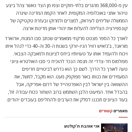
עין מ-368,000 מהגרים בלתי-חוקיים וצפו מן הצד כאשר צהל ביצע
טיהור אתני באוכלוסיה המקומית. לאחר הקמת המדינה שיגרה
הממשלה שליחים לעיראק, למצרים ולמרוקו ובעזרת טקטיקה של
קונספירציה הצליחה להעלות את יהודי אותן מדינות ארצה.
לאורך כל הספר מצטט מרקוזי ממאמרים שכתב סבו המנוח, אדוארד
מוראנד, ב’ג’ואיש רוויו’ הניו-יורקי בשנות ה-30 וה-40 כדי לנהל איתו
ויכוח ולהעמיד אותו על טעויותיו ביחס לציונות ולמאבקה הצבאי.
מפולמוס חד-צדדי זה מנסה הנכד להוכיח כי סבו האולטרא-ציוני
טעה לאורך כל הדרך. לשם כך הוא נדרש לביטויים חריפים
המעמידים את כנותו באור מפוקפק מעט. הוא מקבל, למשל, את
ההשוואה בין ישראל לבין האפרטהייד של דרום-אפריקה, אבל
בהבדל אחד. המיעוט הלבן השתמש ברוב השחור ככוח עבודה זול,
בעוד הציונים תכננו לסלק את הערבים ולהחליפם בעובדים יהודים.
מאמרים
קשורים
אני אוהבת ת’קולנוע