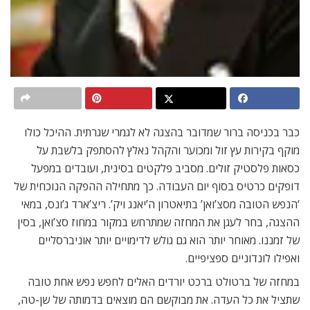
כבר בכניסה ברור שמדובר בהצגה לא לגמרי שגרתית. ההיכל כולו
מוקף בקירות עץ זול ומכוער והקהל נאלץ להסתפק בלשבת על
כסאות פלסטיק זולים. מסביב פלקטים בסינית, ועובדים במפעל
דופקים כרטיס בסוף יום העבודה. כך מתחילה ההפקה הנוכחית של
‘הנפש הטובה מסצ’ואן’ בתיאטרון ה’יאנג ויק’. ריצ’ארד ג’ונס, במאי
ההצגה, בחר לעגן את המחזה שמתרחש במקור במחוז סצ’ואן, בסין
של זמננו. מאוחר יותר הוא גם גולש לדימויים יותר אוניברסליים
ואפילו לונדוניים ספציפיים.
במחזה של ברטולט ברכט יורדים האלים לחפש נפש אחת טובה
שתציל את כל העדה. את מבוקשם הם מוצאים בדמותה של שן-טה,