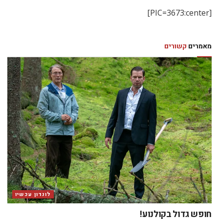
[PIC=3673:center]
מאמרים
קשורים
לונדון עכשיו
חופש גדול בקולנוע!