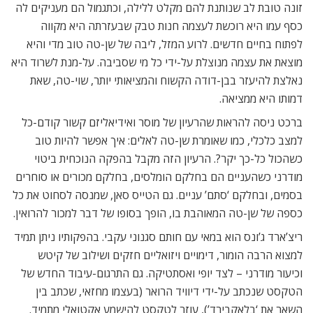
זונה טובת לב שנותנת להם מקלט ללילה, וכתגמול הם מעניקים לה
כסף עמו היא רוכשת לעצמה חנות טבק שבעזרתה היא מקווה
לפתוח בחיים חדשים. לרוע המזל, ליבה של שן-טה טוב מדי והיא
מוצאת את עצמה מנוצלת על-ידי כל מי שסביבה. על-מנת לשרוד היא
נאלצת להיעזר בבן-דודה הקשוח והמציאותי יותר, שוי-טה, שאת
דמותו היא ממציאה.
ברכט ניסה להראות שהרעיון של מוסר ואידיאליזם קשור קודם-כל
למצב כלכלי, כמו שאומרת שן-טה לאלים: איך אפשר להיות טוב
כשהכול כל-כך יקר?. הרעיון הזה מקבל בהפקה הנוכחית ביטוי
מודרני כשהעניים הם בחלקם הומלסים, בחלקם מכורים או סוחרים
בסמים, ובחלקם ‘סתם’ עניים. גם הטייס סאן, שמנסה לסחוט את כל
כספה של שן-טה המאוהבת בו, הופך בסופו של דבר למכור להרואין.
ריצ’ארד ג’ונס הוא במאי עם חותם סגנוני עקבי. בהפקותיו ניתן תמיד
למצוא הרבה הומור, דימויים ויזואליים חזקים ושילוב של קיטש
וכיעור מודרני – לצד יופי ואסתטיקה. גם התרגום-עיבוד החדש של
הטקסט שנכתב על-ידי דיוויד הרואר (בעצמו מחזאי, שכתב בין
השאר את ‘בלאקבירד’), עוזר לטקסט להישמע אקטואלי מתמיד.