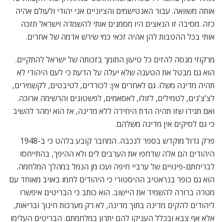
אותה משוואה. עבור האנטישמים והציוניים אני יהודי ולעולם אהיה
כזה. מסיבה זו הנאצים היו מסמנים אותי להשמדה וישראל תזכה
אותי בכל ההטבות להן אהיה זכאי כמי שירש אדמה של אחרים.
מרקוזי מנסה להזים כל טיעון התומך בזכותה של ישראל להתקיים.
הוא גם מבטל את הטענה שלא יעלה על הדעת כי לעם היהודי לא
תהיה מדינה משלו. גם לאחרים אין: לכורדים, לטיבטים, לקשמירים,
לצ’צ’נים, לטמילים, לזולו, לאסאמים, לפשטונים והרשימה ארוכה.
ואם תגידו שזו תהיה הדת היחידה ללא מדינה, אז הוא ימהר להשיב
כי גם לסיקים אין מדינה משלהם.
פרק גדול מוקדש בספר לנכבה. המחבר קובע בלהט כי ב-1948
היהודים הם אלה שדחפו את הערבים לים ולא ההיפך, בהתייחסו
לבריחתם-פינויים של ערביי חיפה ועכו מן הנמל במהלך המלחמה.
הוא גם כופר בנראטיב ההיסטורי כי היהודים לחמו באויב מאוחד עם
מטרה ברורה להשמיד את היישוב. הוא כותב כי הבריטים איפשרו
ליהודים להקים מדינה בתוך מדינה, לא רק מערכות חינוך ובריאות,
אלא אף צבא ובכלל העניקו להם יתרון במלחמתם. הבריטים העלימו