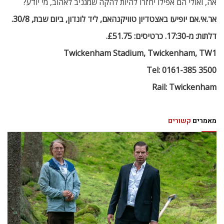
אה, ואולי הם אפילו יחזרו להיות להקה שמגניב לאהוב, מי יודע?
אר.אי.אם יופיעו באצטדיון טוויקנהאם, ליד לונדון, ביום שבת, 30/8.
דלתות: מ-17:30. כרטיסים: £51.75.
Twickenham Stadium, Twickenham, TW1
Tel: 0161-385 3500
Rail: Twickenham
מאמרים
קשורים