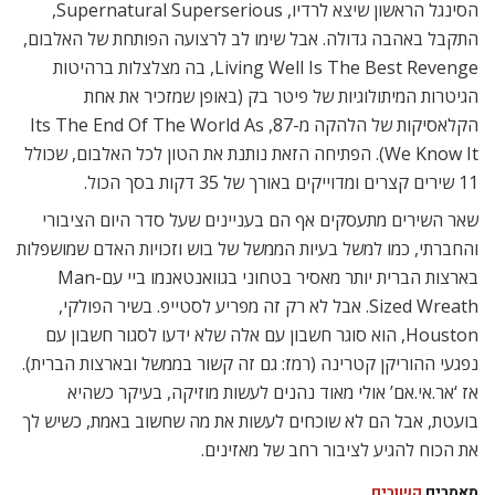
הסינגל הראשון שיצא לרדיו, Supernatural Superserious,
התקבל באהבה גדולה. אבל שימו לב לרצועה הפותחת של האלבום,
Living Well Is The Best Revenge, בה מצלצלות ברהיטות
הגיטרות המיתולוגיות של פיטר בק (באופן שמזכיר את אחת
הקלאסיקות של הלהקה מ-87, Its The End Of The World As
We Know It). הפתיחה הזאת נותנת את הטון לכל האלבום, שכולל
11 שירים קצרים ומדוייקים באורך של 35 דקות בסך הכול.
שאר השירים מתעסקים אף הם בעניינים שעל סדר היום הציבורי
והחברתי, כמו למשל בעיות הממשל של בוש וזכויות האדם שמושפלות
בארצות הברית יותר מאסיר בטחוני בגוואנטאנמו ביי עםMan-
Sized Wreath. אבל לא רק זה מפריע לסטייפ. בשיר הפולקי,
Houston, הוא סוגר חשבון עם אלה שלא ידעו לסגור חשבון עם
נפגעי ההוריקן קטרינה (רמז: גם זה קשור בממשל ובארצות הברית).
אז ‘אר.אי.אם’ אולי מאוד נהנים לעשות מוזיקה, בעיקר כשהיא
בועטת, אבל הם לא שוכחים לעשות את מה שחשוב באמת, כשיש לך
את הכוח להגיע לציבור רחב של מאזינים.
מאמרים
קשורים