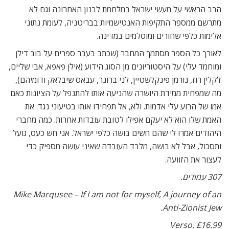
הרב הראשי על מעשי ישראל במלחמת לבנון האחרונה וגם לא
מתרשם ממספר התקיפות האנטישמיות בבריטניה, לעומת נתוני
אלימות כלפי שחורים ומוסלמים במדינה.
לאורך כל הספר מסתמך המחבר (שכתב בעבר ספרים על בוב דילן
ומוחמד עלי) על היסטוריונים מן הסוג הידוע (אילן פאפא, אבי שליים,
ז’קלין רוז, נורמן פינקלשטיין, לני ברונר, עבאס שיבלאק ודומיהם),
מה שמפחית ממידת היושרה שהניעה אותו להתנפל על הציונות כאם
אמו של הרוע עלי אדמות. ולא, אל תפחידו אותו בטיעוני נגד. את
האמת שלו הוא לא יעקם אפילו לטובת עובדות אחרות. כמה מחברי
היהודים אמרו לי שהם חשים בושה כלפי ישראל. אני חש כעס, גועל
ותסכול, אבל לא בושה, מלבד העובדה שאיני עושה מספיק כדי
לעצור את הזוועה.
307 עמודים.
Mike Marqusee – If I am not for myself, A journey of an
Anti-Zionist Jew.
Verso. £16.99