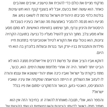
מרקוזי מגייס את כולם כדי להוכיח את טיעוניו, אויבים ואוהבים
כאחד. הוא עושה זאת בכעס, אבל לא בשצף קצף. הוא חש עוינות
בולטת כלפי סביבתו היהודית וישראל גורמת לו לשאט נפש. את
מניעיו הוא מנסה להסביר באמצעות מה שנראה בעיניו כעובדות
היסטוריות והיגיון צרוף, תוך שימוש בחוויותיו האישיות. לא סתם מסע
אלא מסע צלב. מתוך הרצון להשיל מעליו כל נגיעה בתועבה הקרויה
ציונות, הוא נוטל עמו את הקורא לטיול אוטוביוגרפי בתחנות חייו 
מילדות והתבגרות בניו-יורק ועד בגרות ובשלות בלונדון בה הוא חי
היום.
דווקא אביו הציב אותו על פרשת דרכים אידיאולוגית ממנה הוא לא
הביט יותר לאחור. היה זה אחרי מלחמת ששת הימים. הוא, כנער,
מתח ביקורת על ישראל ואביו כינה אותו יהודי ששונא את עצמו והורה
לו לעזוב את השולחן. זו הייתה הטראומה שפקחה את עיניו. שאביו
ההומניסט, האנטי-גזען, הנאור והדמוקרט יסתום את פיו בגלל
ישראל?
והספר הוא, אולי, תגובה מאוחרת להארה זו. בחיבור הזה אין הוא
מותיר ספק באשר לדעתו: הציונות והאנטישמיות הן שתי הקצוות של