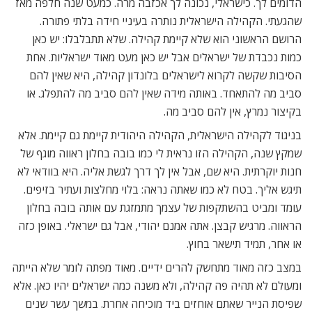
הדומים לך. כישראלי, נכונה לך אכזבה מרה. כמעט שנה חלפה מאז
שהגעתי. הקהילה הישראלית נותרה בעיניי חידה בלתי פתורה.
הרושם הראשוני הוא שלא קיימת קהילה. שלא תתבלבלו: יש כאן
כמות נכבדת של ישראלים אבל יש כאן מעט מאוד ישראליות. אחת
הסיבות שקשה לקרוא לישראלים בלונדון קהילה, היא שאין להם
סביב מה להתאחד. באותה מידה שאין להם סביב מה להתפלג. או
בקיצור נמרץ, אין להם סביב מה.
בניגוד לקהילה הישראלית, הקהילה היהודית קיימת גם קיימת. אלא
שמקץ שנה, הקהילה הזו נראית לי כמו בובה בחלון ראווה מוגף של
חנות יוקרתית. היא שם, אבל אין לך דרך לגשת אליה. היא בוודאי לא
תיגש אליך. בטח לא כמו שאתה נראה: בלוי מחלצות ועתיר בזיפים.
עומד ומביט בהשתקפות של עצמך מתמזגת עם אותה בובה בחלון
הראווה. מרגיש קבצן. אתה אמנם יהודי, אבל גם ישראלי. באופן כזה
או אחר, תמיד תישאר בחוץ.
במצב כזה מאוד מתחשק להרים ידיים. מאוד מפתה לומר שלא הייתה
ומעולם לא תהיה פה קהילה, ולא משנה כמה ישראלים יהיו כאן. אלא
שפיסת הנייר שאתם אוחזים ביד מוכיחה אחרת. במשך עשר שנים