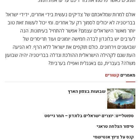
תומכים כאשר פרסמו את גזר דינם על עראפת המת.
אולם למרות שמלאכתם של צדיקים נעשית בידי אחרים, ידידי ישראל
בבריטניה לא יכולים לסמוך רק על אחרים. ומי יכול לעשות זאת טוב
יותר מאשר הישראלים עצמם? אפשר להתחיל בעיתונות. הנה
לערבים יש בלונדון לבדה חמישה יומונים ועוד תריסרים של
שבועונים וירחונים. כולם תוקפים את ישראל ללא הרף. לא הגיעה
העת שגם לקהילה הישראלית ההולכת וגדלה בבריטניה יהיה שבועון
משלה? בעברית, גם באנגלית ואפילו בערבית?
מאמרים
קשורים
שבועות בצפון הארץ
ספוטלייט: יוצרים ישראלים בלונדון – תמר גייסט
סיפור הצלחה טראגי
קנס על ציוץ אנטישמי