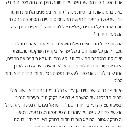
אדם הסבור כי דמם של הישראלים מותר. היכן הוא המימסד היהודי?
באוניברסיטאות הבריטיות מנוהלת זה ארבע שנים מלחמת חורמה
נגד ישראל. הקריאה הבוקעת מהקמפוסים אינה מסתפקת בהטלת
חרם אקדמי על המדינה, אלא בשלילת זכותה להתקיים. היכן היה
המימסד היהודי?
המשותף לכל הדוגמאות האלו הוא אחד. המימסד היהודי חדל זה
מכבר להגן על שמה הטוב של ישראל בקהילה שוקעת ומתכווצת
העסוקה במלחמת ההישרדות של עצמה. היא לא תוקפת את המדיה,
היא לא מעורבת בדיפלומטיה והיא לא מתאימה את עצמה לעידן
החדש בו לובינג אגרסיבי לעשיית נפשות בכל תחומי החיים הוא חזות
הכול.
היהודי-הבריטי של ימינו יגן על ישראל בימים בהם היא תשוב אולי
ותהיה הדרלינג של המערב. אולם אנו זקוקים לו בעיתות סגריר
ובשעות מצוקה ומלבד יחידי סגולה, ישראל נעזבה לנפשה. מזל גדול
הוא שלצידה של ישראל עומדים ה’טיימס’ וה’טלגראף’, ה’סאן’
וה’ספקטאטור’. הם לא הותירו מקום לספק באשר לצד שבו הם