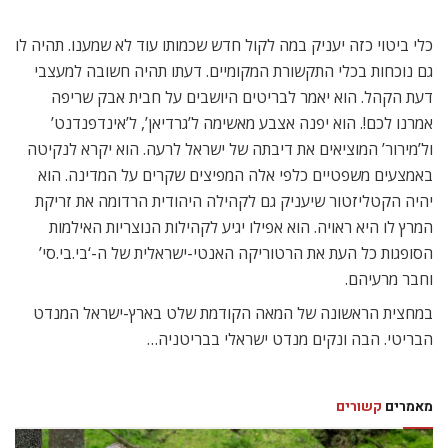
כלי ביטוי כזה יעניק במה לקול חדש שכמותו עוד לא שמענו. תהיה לו
גם נוכחות בכלי התקשורת המקומיים. דעתו תהיה חשובה למעצבי
דעת הקהל. הוא יאמר לבריטים היושבים על חבית אבק שריפה
אמרנו לכם!. הוא יפנה אצבע מאשימה ל’גרדיאן’, ל’אינדפנדנט’
ול’מירור’ המוציאים את דיבתה של ישראל לרעה. הוא יקרא לנקיטה
באמצעים משפטיים כלפי אלה המפיצים שקרים על המדינה. הוא
יהיה הקטליזטור שיעניק גם לקהילה היהודית הרדומה את זריקת
המרץ לו היא ראויה. הוא אפילו יגיע לקהילות הנוצריות האילמות
הסופגות כל העת את הרטוריקה האנטי-ישראלית של ה-‘בי.בי.סי’
וחבר מרעיהם.
במחצית הראשונה של המאה הקודמת שלט בארץ-ישראל המנדט
הבריטי. הבה ונקים מנדט ישראלי בבריטניה…
מאמרים
קשורים