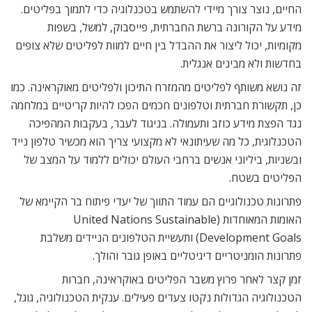
החיים, נוצר צורך מיידי להשתמש בטכנלוגיה כדי לתמוך בפליטים.
מידע על הקורונה ברשת החברתית, פייסבוק, למשל, בשפות
מקומיות, יכול ליצור את ההבדל בין חיים למוות לפליטים שלא צופים
בחדשות ולא מבינים אנגלית.
זה נושא משותף לפליטים מהמזרח התיכון ולפליטים מאוקראינה. כמו
כן, תקשורת חברתית וטלפונים חכמים הפכו להיות קריטיים במלחמה
נגד הפצת מידע כוזב ותעמולה. בניגוד לעבר, בעקבות המהפיכה
הטכנלוגית, כל מה שעיתונאי לא מקצועי צריך הוא מכשיר טלפון נייד
ובשניות, ביליוני אנשים ברחבי העולם יכולים ללמוד על המצב של
הפליטים בשטח.
פתרונות טכנולוגיים הם עמוד התווך של יעדי פיתוח בר הקיימא של
האומות המאוחדות United Nations Sustainable)
Development Goals) ותעשיית הטלפונים הניידים משלבת
פתרונות הומניטריים דיגיטליים באופן גובר והולך.
זמן קצר לאחר פרוץ משבר הפליטים באוקראינה, חברות
הטכנולוגיה הגדולות נקטו צעדים פעילים. ענקית הטכנולוגיה, גוגל,