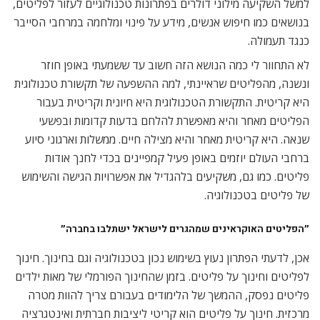
למשל השקיעה מילוני דולרים בפתרונות טכנולוגיים לעזור לפליטים,
בנושאים כמו חיפוש אנשים, מידע על פינוי ומלחמה במרחבי הסייבר
כנגד תעמולה.
לא התחוור לי כמה הנושא הזה חשוב עד ששמעתי באופן חוזר
ונשנה, מהפליטים שראיינתי, למה ההשפעה של תקשורת טכנולוגית
היא קריטית. התקשורת הטכנולוגית היא חיונית וקריטית בעבור
הפליטים מאחר והיא מאפשרת להלחם בדעות קדומות ובפשעי
שנאה. היא קריטית מאחר והיא מצילה חיים. ממשלות וארגוני סיוע
ברחבי העולם יוזמים באופן פעיל קמפיינים בכדי לחנך אודות
פליטים. כמו גם, משקיעים בלהגדיל את אפשרויות הגישה והשימוש
של פליטים בטכנולוגיה.
״הפליטים האוקראינים שמהגרים לישראל ישתלבו בחברה״
אכן, לדעתי הפתרון נעוץ בשימוש נכון בטכנולוגיה וגם בחינוך. חינוך
לפליטים וחינוך על פליטים. בזמן שהחינוך הפורמלי של מאות ילדים
פליטים נפסק, ההמשך של הלימודים בעבורם צריך להוות מטרה
מרכזית. חינוך על פליטים הוא קריטי ליציבות חברתית ואינטגרציה