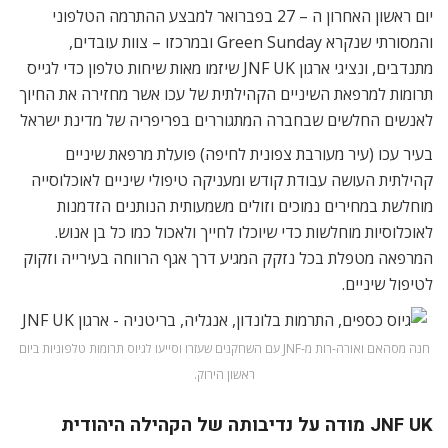
יום ראשון האחרון ה – 27 בפברואר למבצע ההתרמה הטלפוני
והמסורתי שנקרא Green Sunday ובמרכזו – צוות עובדים,
מתנדבים, ונציגי ארגון JNF UK שיזמו מאות שיחות טלפון כדי לגייס
תרומות למרפאת השיניים הקהילתית של עכו אשר מחזירה את החיוך
לאנשים החלשים שבחברה המתגוררים בפריפריה של מדינת ישראל
בעיר עכו (עיר מעורבת צפונית לחיפה) פועלת מרפאת שיניים
קהילתית העושה עבודת קודש ומעניקה טיפולי שיניים לאוכלוסייה
מוחלשת במחירים נמוכים וזולים משמעותית הנותנים הזדמנות
לאוכלוסיות מוחלשות כדי שיוכלו לחייך ולאכול כמו כל בן אנוש.
המרפאה מטפלת בכל נזקק המגיע דרך אגף הרווחה בעירייה וזקוק
לטיפול שיניים.
חנה מסהאם ואורה-רות מ-JNF עם השחקנים שעזרו וסייעו לגיוס תרומות טלפוניות ביום
ראשון הירוק.
JNF UK מודה על נדיבותה של הקהילה היהודית