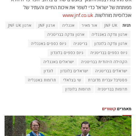
מפותחת של ישראל כדי לשפר את איכות החיים והעתיד של
אוכלוסיות מוחלשות.
www.jnf.co.uk
תגיות
JNF UK
אור מאיר
אנגליה
ארגון JNF
ארגון JNF UK
ארגון צדקה באנגליה
ארגון צדקה בבריטניה
ארגון צדקה בלונדון
בריטניה
גיוס כספים באנגליה
גיוס כספים בבריטניה
גיוס כספים בלונדון
הקהילה היהודית בבריטניה
ישראלים באנגליה
ישראלים בבריטניה
ישראלים בלונדון
לונדון
פסטיבל עברית מדוברת
שי בצלאלי
תרומות באנגליה
תרומות בבריטניה
תרומות בלונדון
מאמרים
קשורים