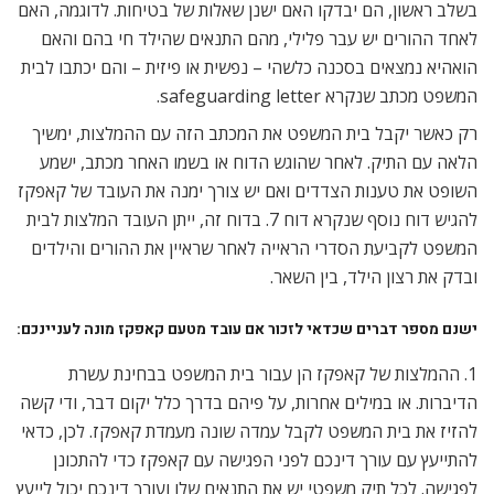
בשלב ראשון, הם יבדקו האם ישנן שאלות של בטיחות. לדוגמה, האם
לאחד ההורים יש עבר פלילי, מהם התנאים שהילד חי בהם והאם
הואהיא נמצאים בסכנה כלשהי – נפשית או פיזית – והם יכתבו לבית
המשפט מכתב שנקרא safeguarding letter.
רק כאשר יקבל בית המשפט את המכתב הזה עם ההמלצות, ימשיך
הלאה עם התיק. לאחר שהוגש הדוח או בשמו האחר מכתב, ישמע
השופט את טענות הצדדים ואם יש צורך ימנה את העובד של קאפקז
להגיש דוח נוסף שנקרא דוח 7. בדוח זה, ייתן העובד המלצות לבית
המשפט לקביעת הסדרי הראייה לאחר שראיין את ההורים והילדים
ובדק את רצון הילד, בין השאר.
ישנם מספר דברים שכדאי לזכור אם עובד מטעם קאפקז מונה לעניינכם:
1. ההמלצות של קאפקז הן עבור בית המשפט בבחינת עשרת
הדיברות. או במילים אחרות, על פיהם בדרך כלל יקום דבר, ודי קשה
להזיז את בית המשפט לקבל עמדה שונה מעמדת קאפקז. לכן, כדאי
להתייעץ עם עורך דינכם לפני הפגישה עם קאפקז כדי להתכונן
לפגישה. לכל תיק משפטי יש את התנאים שלו ועורך דינכם יכול לייעץ