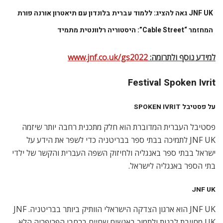
JNF UK גאה להציג: ללמוד עברית בלונדון עם תיאטרון אורנה פורת
המחזמר “Cable Street”: היסטוריה רלוונטית מתמיד
למידע נוסף ולתרומה:
www.jnf.co.uk/gs2022
Festival Spoken Ivrit
על פסטיבל SPOKEN IVRIT
פסטיבל העברית המדוברת הוא חלק מתכנית רחבה יותר שיזמה
JNF UK לתמיכה בבתי ספר בבריטניה כדי לשפר את הידע על
ישראל בבתי ספר באנגליה ולחיזוק השפה העברית והקשר של ילדי
בתי הספר באנגליה לישראל.
JNF UK
JNF UK הוא ארגון הצדקה הישראלי הוותיק ביותר בבריטניה. JNF
UK מחויבת לבנות ולתמוך באנשים שחיים ברחבי הפריפריה הלא