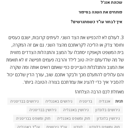
שכונת אנג׳ל
פותחים את השנה בסיפור
איך לבחור עו”ד כשמתגרשים?
3. לעולם לא להכפיש את הצד השני. לעיתים קרובות, ישנם כעסים
וחוסר צדק או הליכה לקראתכם מהצד השני. גם אם זה המקרה,
בית המשפט וקאפקז יסתכלו על המצב והתנהלות הצדדים מזווית
של מה שלדעתם יהיה טוב לילד והרבה פעמים תפישה זו לא תואמת
את המצב והתגלגלות העניינים כפי שאתם רואים אותה ומה שקרה
והם עלולים להתעלם מכך ולבקר אתכם. שוב, עורך הדין שלכם יכול
להסביר איך כדי להציג את עמדתכם בצורה הטובה ביותר.
מאחלת לכם הרבה הצלחה!
תגיות
אנגליה
בריטניה
גירושים באנגליה
גירושים בבריטניה
גירושים בלונדון
גירושין באנגליה
גירושין בבריטניה
גירושין בלונדון
חוק ומשפט באנגליה
חוק ומשפט בבריטניה
חוק ומשפט בלונדון
לונדון
עו"ד גירושים
עו״ד באנגליה