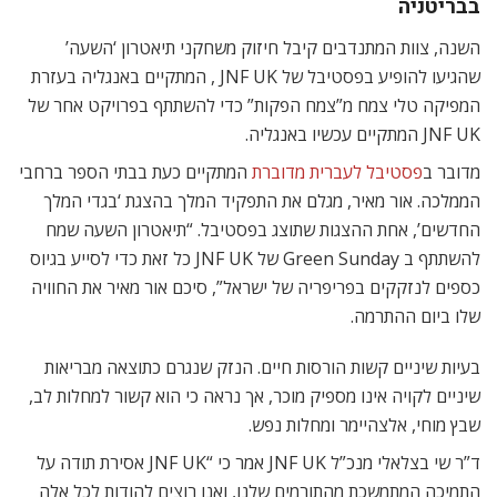
בבריטניה
השנה, צוות המתנדבים קיבל חיזוק משחקני תיאטרון ‘השעה’
שהגיעו להופיע בפסטיבל של JNF UK , המתקיים באנגליה בעזרת
המפיקה טלי צמח מ”צמח הפקות” כדי להשתתף בפרויקט אחר של
JNF UK המתקיים עכשיו באנגליה.
מדובר ב
פסטיבל לעברית מדוברת
המתקיים כעת בבתי הספר ברחבי
הממלכה. אור מאיר, מגלם את התפקיד המלך בהצגת ‘בגדי המלך
החדשים’, אחת ההצגות שתוצג בפסטיבל. “תיאטרון השעה שמח
להשתתף ב Green Sunday של JNF UK כל זאת כדי לסייע בגיוס
כספים לנזקקים בפריפריה של ישראל”, סיכם אור מאיר את החוויה
שלו ביום ההתרמה.
בעיות שיניים קשות הורסות חיים. הנזק שנגרם כתוצאה מבריאות
שיניים לקויה אינו מספיק מוכר, אך נראה כי הוא קשור למחלות לב,
שבץ מוחי, אלצהיימר ומחלות נפש.
ד”ר שי בצלאלי מנכ”ל JNF UK אמר כי “JNF UK אסירת תודה על
התמיכה המתמשכת מהתורמים שלנו, ואנו רוצים להודות לכל אלה