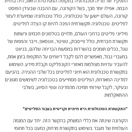
התפקיד של מדיה וטכנולוגיה בתקופה המטלטלת הזאת, היה בחזית
הבמה. אפילו יותר מכך, בשל הקורונה, עם ההבנה שבעידן הפוסט
קורונה, העולם יישען על טכנולוגיה, כולל טכנולוגיה שמיועדת לעזור
לפליטים. טכנולוגיה תקשורתית הפכה להיות קו הצלה לפליטים.
מיליוני פליטים ברחבי העולם, תלויים בטלפונים חכמים ורשתות
תקשורת חברתית, כולל פייסבוק, טוויטר, ווטסאפ, וייבר והמפות של
גוגל, ככלים תומכים בהשרדות במסעות הבריחה שלהם, בניווט
במעברי גבול, מאפשרים להם לקבל דיווחים על התקפות בזמן אמת,
להעביר עדויות מצולמות מאזורי הקונפליקט וקבלת מידע. השימוש
בתקשורת טכנולוגית הוא חיוני לפליטים בכל שלבי ההגירה. בהגיעם
למדינה המארחת, הפליטים מסתייעים בטכנלוגיה לשימושים מגוונים
ובעיקר, לקבל שירותי תמיכה מהמדינה וגופי הסיוע, בשלבי
ההתאקלמות.
״התקשורת הטכנולוגית היא חיונית וקריטית בעבור הפליטים״
הקורונה שינתה את כללי המשחק בהקשר הזה. יחד עם המגמה
העולמית של מעבר בשימוש בתקשורת מרחוק כמעט בכל תחומי