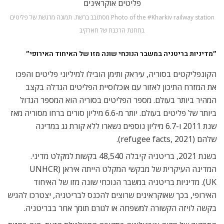
Photo of the #Kharkiv railway station מסתובב ברשת. תמונה מרגשת של פליטים
בתחנת הרכבת של חארקיב
״מדיניות בריטניה במשבר הנוכחי שונה מזו של האיחוד האירופי״
הקונפליקטים בסוריה, עיראק ותימן הובילו למיליוני פליטים והפכו
את המזרח התיכון לאזור עם אוכלוסיית הפליטים הגדלה בקצב
המהיר ביותר בעולם. מספר הפליטים בסוריה הוא המספר הגדול
ביותר של פליטים בעולם. יותר מ-6.6 מיליון סורים ברחו מסוריה מאז
שנת 2011 ו-6.7 מיליון נוספים נשארו ללא קורת גג במדינה
שלהם (refugee facts, 2021).
בשנת 2021, בריטניה קיבלה 48,540 בקשות למקלט מדיני.
המדינה העיקרית של מבקשי המקלט הייתה איראן (UNHCR
UK). מדיניות בריטניה במשבר הנוכחי שונה מזו של האיחוד
האירופי, בכך שאוקראינים שרוצים להכנס לבריטניה, יצטרכו להגיש
בקשה לויזה הקשורה למשפחה או לגורם תומך אחר בבריטניה.