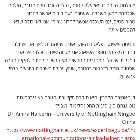
מוצלחת. הייתה זו מאלאלה יוספזי, הילדה זוכת פרס הנובל, הילדה
שנלחמה למען השכלה, שאמרה: “עם רובים אפשר להרוג
טרוריסטים, עם השכלה אפשר להרוג טרור”. אני לא יכולה שלא
להסכים איתה.
ובנימה אישית, הפליטים האוקראינים שמהגרים לישראל, ישתלבו
בחברה שקמה מאפר השואה. אני מקווה שיחד, יוכלו הישראלים
במדינת ישראל והמהגרים החדשים מאוקראינה לחתור להקים חברה
שתהווה מודל לדבקות במטרה, אומץ ויכולת השרדות בתנאים בלתי
אנושיים.
ד”ר אמירה הלפרין, היא חוקרת תקשורת והגירה באוניברסיטת
נוטינגהם סין, סגנית המכון ללימודי מובייל.
Dr. Amira Halperin – University of Nottingham Ningbo
China
https://www.nottingham.ac.uk/news/expertiseguide/int
ernational-communications/amira-halperin.aspx