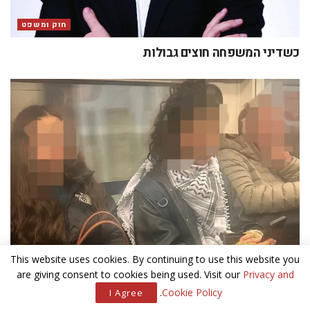
חוק ומשפט
כשדיני המשפחה חוצים גבולות
This website uses cookies. By continuing to use this website you
אנטישמיות בבריטניה
are giving consent to cookies being used. Visit our
Privacy and
.
Cookie Policy
I Agree
האם בטוח לגור בלונדון?