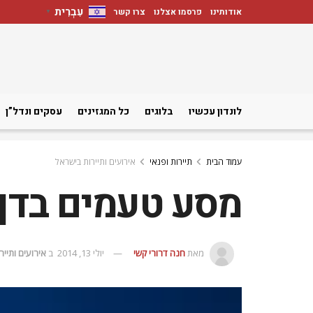
עִבְרִית
אודותינו
פרסמו אצלנו
צרו קשר
▼
לונדון עכשיו
בלוגים
כל המגזינים
עסקים ונדל”ן
עמוד הבית
תיירות ופנאי
אירועים ותיירות בישראל
מסע טעמים בדן 
מאת
חנה דרורי קשי
יולי 13, 2014
ב
אירועים ותיי