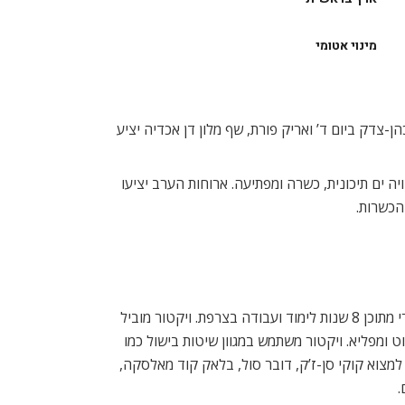
מינוי אטומי
-צדק ביום ד’ ואריק פורת, שף מלון דן אכדיה יציע
שראלית שיציעו לאורחים חוויה ים תיכונית, כשרה ומפתיעה. ארוחות הערב יציעו
הכשרות.
מסעדת קלואליס נחשבת כבר עשור לאחת ממסעדות השף המוערכות בישראל. השף ויקטור גלוגר הינו בעל 30 שנות ניסיון קולינארי מתוכן 8 שנות לימוד ועבודה בצרפת. ויקטור מוביל
 ומפליא. ויקטור משתמש במגוון שיטות בישול כמו
מצוא קוקי סן-ז’ק, דובר סול, בלאק קוד מאלסקה,
.