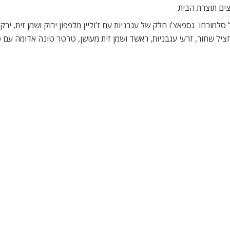
צים תוצרת הבית
למורחו  גספאצ’ו חלק של עגבניות עם ז’וליין מלפפון ירוק ושמן זית, יר
ציל שחור, זרעי עגבניות, ראשד ושמן זית מעושן, טרטר טונה אדומה עם סלס
ליין ירקות שורש ברוטב קולי פלפל אדום ושמן פטרוזיליה, מוגש עם אורז מ
ם, זוקיני, שום קונפי ותערובת ראס אל חנות או צלעות טלה בצלייה אי
 של גנאש שוקולד מריר, עם פירות יבשים בקרמל מלוח, מוגש עם סורבה ק
ים תוצרת הבית עם פירות העונה
רת הנחשב לאחד מאתרי הצליינות החשובים בעולם, המוקף בנוף מרשים 
ים את הגליל וימת הכנרת, בדגש על מנות דגל מהמטבח הערבי גלילי בפר
 תפארתו: מנות צבעוניות, חומרי גלם עונתיים, דגה זמינה מהכנרת הסמוכ