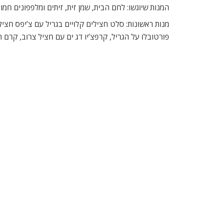
המנות שיוגשו: לחם הבית, שמן זית, זיתים ומלפפונים חמו
מנות ראשונות: סלט חצילים קלויים בגריל עם צ’יפס חציל ס
פורטובלו על הגריל, קרפצ’יו דג ים עם חציל צרוב, קרם ח
מנות עיקריות: בלוטין לברק ממולא בדוקסל, צנוברים וז’ו
קדירה של פילה לוקוס עם קציצות בורי וצנוברים, פלפלי
וטימין, מוגש עם פום דופין ואספרגוס ירוק.
מנות אחרונות: פאסטייה שוקולד ופירות יבשים, פאסטייה
מושג עם סורבה תפוח ירוק וצ’יפס תפוח או מבחר סורבט
אודות מסעדת מגדלנה – השף יוסוף חנא, ימי ג’
המסעדה ממוקמת בלב ה-משולש הקדוש, אזור בצפון הכנ
ב-מגדלנה מציע השף חנא חיבור בין חומרי הגלם שמאפיינ
התפריט של ‘מגדלנה’ מביא את המטבח הערבי-גלילי במלוא
לצד חדשנות קולינארית של יוסוף חנא.