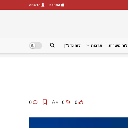
התחברו
הרשמה
לוח משרות
תרבות
לוח נדל”ן
0
A
0
0
A