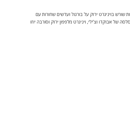
קות שורש בויניגרט ירוק על בורגול ועדשים שחורות עם
ה של אבוקדו וצ’ילי, ויניגרט מלפפון ירוק וסורבה יוזו
דרס או טאג’ין דגים אלבונדוקיה של השף ויקטור גלוגר.
טית בקראסט של דבש, פיסטוקים ושקדים ברוטב ציר טלה
וקוס, או קרפצ’יו תפוח עץ , עם טארט תפוח בדבש ,
של ימת הגליל מצד אחד ומצוק הארבל מצדו השני.
שנות אישית עכשווית.
ה, עשבי בר עונתיים ושיטות בישול עתיקות ומסורתיות,