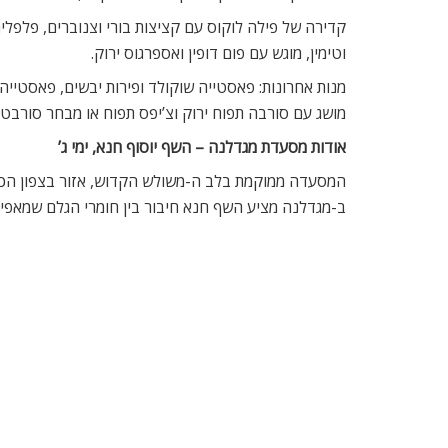
מנות אחרונות: מיטב קינוחים מארץ המגף
תפריט ארוחת ברביקיו  אריק פורת, שף מלון דן אכדיה, ימי
מנות ראשונות: סלט ירקות חרוכים בגריל, קוביות חציל בג
קיץ ואבטיח, מרק שקדים ספרדי עם ענבים, סביצ?ה דגי 
מנות עיקריות: מגריל פחמים יוגשו בשרים מיושנים מאיכ
ורדה קבב אכדיה, שיפודי נתח קצבים במרינדה של יין אד
שיפודי ירקות
מנות אחרונות: מקפא שקדים עם משמשים מקורמלים, מרק
טארט שוקולד ובננות מקורמלות
טלפון להזמנות: 09-9597070.
כתובת: מלון דן אכדיה, רמת ים 122, הרצליה פיתוח.
עוד כתבות על מבחר אירועים, טיולים ובילויים,
במה כדאי
מאמרים
קשורים