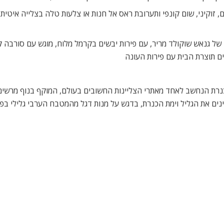
ם א’ ו-ה’
ריל על פסטו, עבשי תיבול ובלסמי מרוכז, סלט קינואה עם בטטות, גרגירי 
ים טריים
ות מעולה: המבורגר הבית בקר טחון טרי עם רוטב ברביקיו אכדיה עם פירו
ום, שקדי עגל במלח לימון,
 דובדבנים צונן עם מאפה פיסטוק,
?
וכן ב
היום