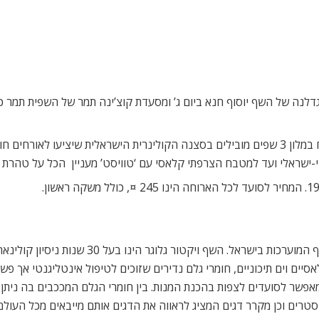
לנה של השף יוסוף חנא ביום ג’ ומסעדת קוצ’ינה תמר של השפית תמר כהן
אריק פורת, שף מלון דן אכדיה הרצליה: אנו שמחים לארח במלון 3 שפים מובילים בסצנה הקולינרית הי
ראלי ועד למטבח הצרפתי קלאסי עם ‘טוויסט’ מעניין  הכל על טהרת 
ם וים תיכוניים, חומרי גלם נדירים שזוכים לטיפול אינטליגנטי אך פשוט
אפשר לסועדים לצפות בהכנת המנות. בין חומרי הגלם המככבים בה ניתן ל
סטרים וכן מקרר דגים המציג לראווה את הדגים אותם מייבאים מכל העולם