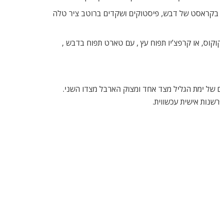
חומוס, ארוגולה ובצלים בגריל, מרק גספאצ?ו עגבניות
ת טרופיים, פריים ריב עם תפוחי אדמה במלח וסלסה