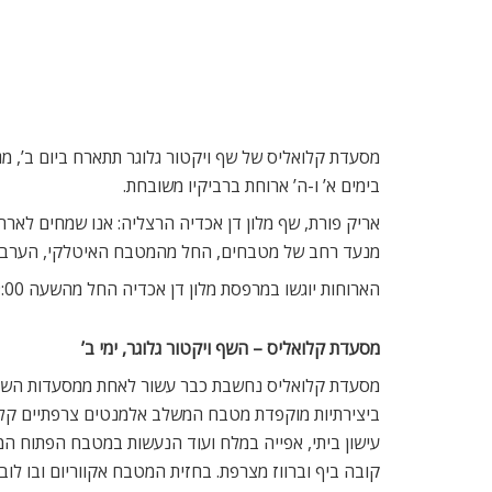
מסעדת קלואליס של שף ויקטור גלוגר תתארח ביום ב’, מגד
בימים א’ ו-ה’ ארוחת ברביקיו משובחת.
מנעד רחב של מטבחים, החל מהמטבח האיטלקי, הערבי-יש
הארוחות יוגשו במרפסת מלון דן אכדיה החל מהשעה 19:00. המחיר לסועד לכל הארוחה הינו 245 ¤, כולל משקה ראשון.
מסעדת קלואליס – השף ויקטור גלוגר, ימי ב’
ביצירתיות מוקפדת מטבח המשלב אלמנטים צרפתיים קלאסיי
עישון ביתי, אפייה במלח ועוד הנעשות במטבח הפתוח המ
קובה ביף וברווז מצרפת. בחזית המטבח אקווריום ובו לוב