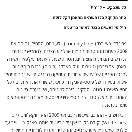
כל שנבקש – לו יהי!
סיור מקוון: קבלו השראה מהאמן דקל לופה
חילופי ראשים בבנק לאומי בריטניה
‘פרינדלי פאיירס’ (Friendly Fires) , לעומתם, התחילו גם הם את
2008 כאחת ההבטחות החמות אבל לא הצליחו להמריא לגבהים
הנדרשים מבחינת המצעדים. הטריו, שמונה את אד מק’פארן (שירה
ובאס), אד גיבסון (גיטרות) וג’ק סאבדג’ (תופים), נכנס תוך שניות
למרכז הפריים של עדשת עיתונות המוזיקה הבריטית. יש בהם תמהיל
איכותי במיוחד של פוסט-פאנק חד כתער, ששורף את האוזניים לכל
מחיי-האייטיז-חנוטי-הסקיני-ג’ינס למיניהם, ששמעתם בשנים
האחרונות והאלקטרוניקה הסמי-מינימליסטית מזכירה דיסקו-האוס
מועדוני. תענוג.
והכי חשוב – ההרכב שיעשה לכם את 2009 הוא דווקא ‘וויט לייס’
(White Lies). קודם כל, כי אין על טריו של פוסט-פאנק-ניו-ווייב עם
סולן שנשמע כמו איאן קרטיס. זהו טריו רוקרים לונדוניים חמושים