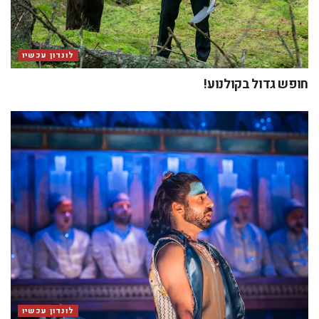
לונדון עכשיו
חופש גדול בקולנוע!
לונדון עכשיו