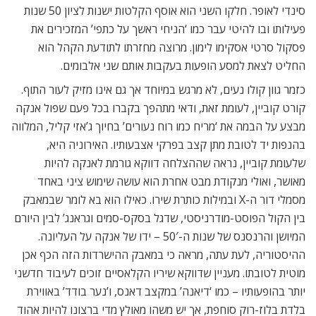
סינדי לאופר. חלקו השני הוא אוסף הקלטות ישנות לציון 50 שנות
פעילותו ובו להיטי עבר כמו ‘הניחי ראשך על כתפי’ המזכירים את
פסקול סרטי אסקימו לימון. מרוצה מחזרתו לתודעת הקהל הוא
החליט לצאת למסע הופעות בעקבות אותם שני אלבומים.
כזמר גוון קולו נעים, לא מרגש במיוחד אך גם אינו מזיק לעור התוף.
קורט קוביין, לעומת זאת, ודאי מתהפך בקברו בכל פעם שפול אנקה
מבצע על הבמה את ‘מריח כמו רוח נעורים’ בחיוך ג’אזי קליל, המלווה
בהנפות יד לטובת מתן קצב בפרקי אצבעותיו. האירוניה היא,
שלעומת קוביין, נראה שההצלחה דווקא גורמת לאנקה להיות
מאושר, ואולי מנקודת מבט אחרת הוא עושה שימוש ציני באחד
מסמלי דור ה-X ובמילות כותרת שירו. כאילו הוא בא לומר שבמאבק
בין הקול הפוסט-מודרניסטי, שדגל בסקס-סמים וגראנג’ לבין היורם
המיושן והרנסנס של שנות ה-50′ – ידו של אנקה על העליונה.
ההיסטוריה, לעת עתה, מראה כי במאבק ההישרדות הזה הכף אכן
מוטית לטובתו. מעניין שדווקא שיריו הקלאסיים זוכים לעיבוד חדשני
יותר בהופעותיו – כמו ‘דיאנה’ במקצב דאנס, ו’נער בודד’ באווירת
בלדת בלוז-רוק סוחפת, אך יש משהו מאולץ מדי ברצונו להיות אהוד