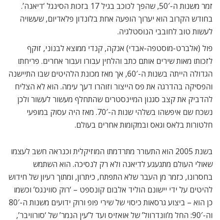
זמר משנות ה-50′, שהפך לכוכב בגיל 17 בזכות הסינגל ‘דיאנה’.
בחודש הקרוב הוא יערוך הופעה אחת בלונדון פלאדיום, שעשויה
לעשות טוב לחובבי הנוסטלגיה.
פול (אלברט-מוסטפה-אבדי) אנקה, קנדי ממוצא לבנוני, זוקף
לזכותו מאות שירים אותם כתב והלחין עבורו ועבור אחרים. פריחתו
הגדולה הייתה בשנות ה-60′, אך מאז מכונת הלהיטים שבו התיישנה
והפסיקה בהדרגה את פס הייצור וזוהרו דעך עימה. הוא לא הצליח
להדביק את קצב סגנון המיינסטרים שהתחלף מעשור לעשור ולכן
נשכח שם איפשהו בשלהי שנות ה-70′. מאז היה עסוק במופעי
חלטורות בלאס וגאס ובמקומות אחרים בעולם.
בשנת 2005 הוא התעורר מתרדמתו המוזיקלית וכנראה חשב לעצמו
שאולי העולם מתגעגע לדיאנה ולא רק לנסיכה. הוא השתמש
בחסרונו, כזמר מן העבר שלא התפתח, כיתרון, ומתוך רעיון של חידוש
להיטים על ידי יישונם הוליד אלבום קונספט – ‘רוק סווינגס’ וכשמו
כן הוא – ביצוע גרסאות כיסוי של שירי פופ ורוק ידועים משנות ה-80′
וה-90′: החל מ’וונדרוול’ של אואזיס ועד ל’עין הנמר’ של ‘סורוויבר’,