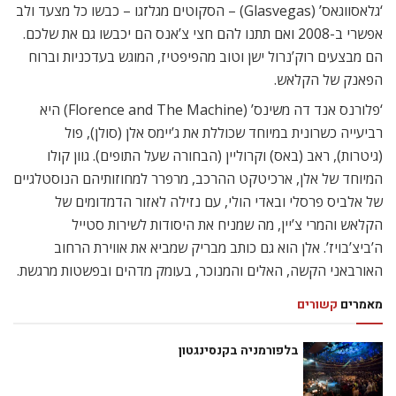
‘גלאסווגאס’ (Glasvegas) – הסקוטים מגלזגו – כבשו כל מצעד ולב
אפשרי ב-2008 ואם תתנו להם חצי צ’אנס הם יכבשו גם את שלכם.
הם מבצעים רוק’נרול ישן וטוב מהפיפטיז, המוגש בעדכניות וברוח
הפאנק של הקלאש.
‘פלורנס אנד דה משינס’ (Florence and The Machine) היא
רביעייה כשרונית במיוחד שכוללת את ג’יימס אלן (סולן), פול
(גיטרות), ראב (באס) וקרוליין (הבחורה שעל התופים). גוון קולו
המיוחד של אלן, ארכיטקט ההרכב, מרפרר למחוזותיהם הנוסטלגיים
של אלביס פרסלי ובאדי הולי, עם נזילה לאזור הדמדומים של
הקלאש והמרי צ’יין, מה שמניח את היסודות לשירות סטייל
ה’ביצ’בויז’. אלן הוא גם כותב מבריק שמביא את אווירת הרחוב
האורבאני הקשה, האלים והמנוכר, בעומק מדהים ובפשטות מרגשת.
מאמרים
קשורים
בלפורמניה בקנסינגטון