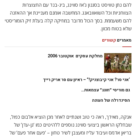
להם נתן טוויסט בסגנון ג’אז סווינג, ביג-בנד עם החצוצרות
הצווחניות וכל השואוובאנג. המחשבה אומנם מעניינת אך ההאזנה
להם משעממת. בסך הכול מדובר במוזיקה קלה בעלת זיק הומוריסטי
שלא בטוח מכוון.
מאמרים
קשורים
מחלקת עסקים  אוקטובר 2006
‘אני סר? אני קיבוצניק!” – ראיון עם סר אריק רייך
גם מוריסי ״חוגג״ עצמאות…
הסינדרלה של העונה
אנקה, מאידך, ראה כי טוב ושנתיים לאחר מכן הוציא אלבום כפול,
שבחלקו הראשון ביצועי סווינג נוספים ללהיטים כמו ‘גן-עדן’ של
בריאן אדמס ועיבוד עליז ומעצבן לשיר טחון – ‘פעם אחר פעם’ של