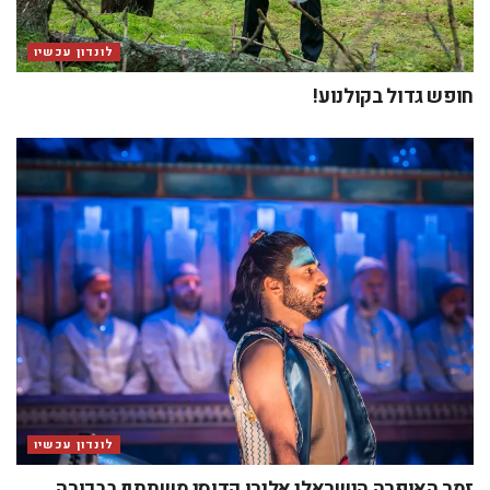
לונדון עכשיו
חופש גדול בקולנוע!
לונדון עכשיו
זמר האופרה הישראלי אלירן קדוסי משתתף בבכורה