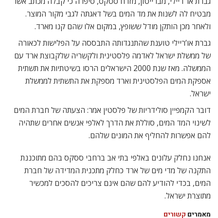
גברת או ‘ריילי, מברייטון, מזרח ססקס, סיפרה כי קבלה מכתב אשר
מבטיח לה לשנות את מד המים בשל דאגתה לגבי מקור המוצר.
ולאחר מכן הותקן מודל ששופץ, במקום אלו שהם קנו מארד.
גברת או’ריילי טוענת שהתנגדותה התבססה על הפלישות לכאורה
של ממשלת ישראל לאדמה פלסטינית ולקשריה שלקבוצת ארד עם
הממשלה. מאז שנת 2000 הישראלים הרסו בשיטתיות את תשתית
אספקת המים הפלסטינית וארד מספקת את התשתית לממשלת
ישראל.
דובר הקמפיין סולידריות של פלסטין אמר: הצעתה של חברת המים
לשינוי המד המים, סוללת את הדרך לאלפי אנשים אחרים שתהיה
להם אפשרות להחליף את המונים שלהם.
אנחנו נחלק עלונים באלפי בתי אב ברחבי ססקס בהם מתוכננת
התקנה של מדי מים של ארד כחלק מתכנית המדידה של חברת
המים, בכדי להודיע להם שהם אינם צריכים להסכים למכשיר
מתוצרת ישראל.
מאמרים
קשורים