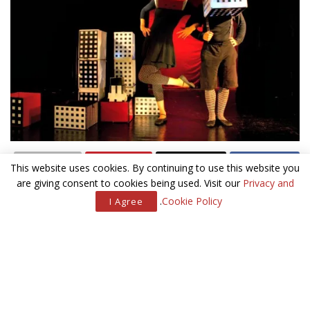
This website uses cookies. By continuing to use this website you
are giving consent to cookies being used. Visit our
Privacy and
זוהי חגיגה אמנותית יוצאת דופן, שתתקיים בין ה 4-8 באוגוסט
.
Cookie Policy
I Agree
בתיאטרון הקרון בירושלים ובמוקדי תרבות נוספים ברחבי העיר כמו
מתחם התחנה המתחדש, תיאטרון החאן, ובאמפיתיאטרון שבגן
הפעמון.
חגיגה עולמית
המופע המרכזי בפסטיבל, ליקוי ירח- אגדה תאילנדית מסורתית, אותו