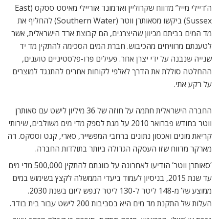
ה’דיילי מייל’ מדווח שקרוליין ואדמונד אוריילי מאיסט ססקס (East
Sussex) ביקשו מסאותרן ווטר (Southern Water) להחליף את
מד המים בביתם מכיוון שהיצרנים, הם קבוצת ארד הישראלית, אשר
לטענתם מרוויחים מהכיבוש. חברת המים הסכימה להתקין מד יד
שנייה שנבנה על ידי יצרן אחר. פעילים פרו-פלסטיניים טוענים,
ההחלטה סוללת את הדרך לאלפי לקוחות אחרים להתנגד למוצרים
על רקע אתי.
החברה הישראלית חתמה על חוזה של 36 מיליון לישט עם סאותרן
ווטר בחודש פברואר 2010 על מנת לספק מדי מים משולבים, שירותי
קריאת מונים ואכסון נתונים ברחבי המפשייר, סארי, קנט וססקס. דה
מארקר מדווח שזו העסקה הגדולה ביותר בתולדות החברה.
‘סאותרן ווטר’ הודיעו לאחרונה על כוונתם להתקין 500,000 מדי מים
עד שנת 2015, בניסיון לעמוד ביעדי הממשלה לקצץ בשימוש במים
ממוצע של מ-148 ליטר ל-130 ליטר לנפש ליום בשנת 2030.
העלות של התקנת מד מים היא בסביבות 200 לישט עבור בית בודד.