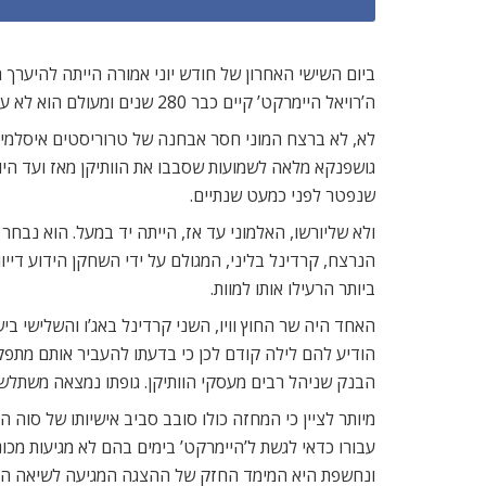
ביום השישי האחרון של חודש יוני אמורה הייתה להיערך
ה’רויאל היימרקט’ קיים כבר 280 שנים ומעולם הוא לא עלה לכותרות בנסיבות שכאלו. ואולי הייתה בכך קריצה כלשהי לנושא המחזה שעוסק ברצח.
גושפנקא מלאה לשמועות שסבבו את הוותיקן מאז ועד היום
שנפטר לפני כמעט שנתיים.
ולא שליורשו, האלמוני עד אז, הייתה יד במעל. הוא נבח
הנרצח, קרדינל בליני, המגולם על ידי השחקן הידוע דיי
ביותר הרעילו אותו למוות.
האחד היה שר החוץ וויו, השני קרדינל באג’ו והשלישי
הבנק שניהל רבים מעסקי הוותיקן. גופתו נמצאה משתלשלת מגשר בלאקפ
מיותר לציין כי המחזה כולו סובב סביב אישיותו של סו
עבורו כדאי לגשת ל’היימרקט’ בימים בהם לא מגיעות מכו
ונחשפת היא המימד החזק של ההצגה המגיעה לשיאה הדרמ