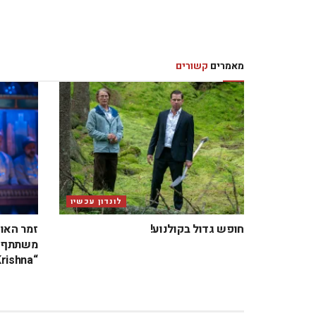
מאמרים
קשורים
לונדון עכשיו
חופש גדול בקולנוע!
זמר האו
משתתף ב
“Krishna” בבריטניה