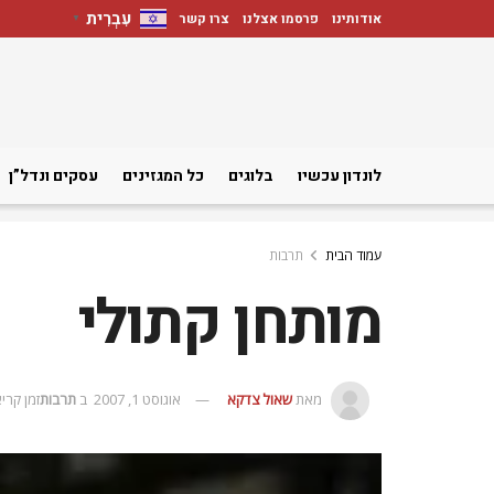
עִבְרִית
אודותינו
פרסמו אצלנו
צרו קשר
▼
לונדון עכשיו
בלוגים
כל המגזינים
עסקים ונדל”ן
עמוד הבית
תרבות
מותחן קתולי
מאת
שאול צדקא
אוגוסט 1, 2007
ב
תרבות
זמן קריאה: 1 דק