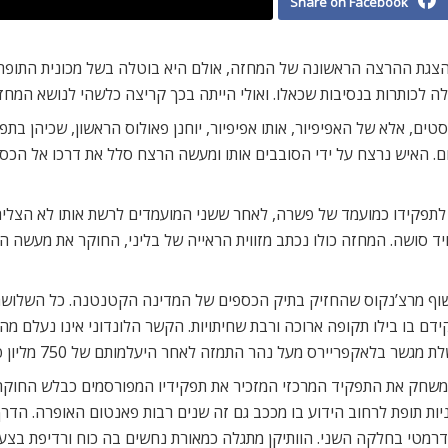
Share on Facebook
 הצגת ההרצה הראשונה של המחזה, אולם היא בוטלה בשל מכונית התופת 
. האיש נרצח על ידי הסובבים אותו ומעשה הרצח סלל את דרכו אל הכס ה
ר לתפקידו כמועמד של פשרה, לאחר ששני המועמדים לרשת אותו לא הצליח
וויד סושה. המחזה כולו נכתב מזווית הראייה של בליני, החוקר את מעשה 
 בישוף מרצ’נקוס שהחזיק בתיק הכספים של המדינה הקטנטנה. כל השלוש
ריירס מעל נהר התמזה לאחר היעלמותם של 750 מליון פאונד מקופת הכנסייה.
ה המשחק את התפקיד המרכזי המזכיר את תפקידיו המפורסמים כבלש החוקר
ניות תופת לרחוב הידוע בו מככב גם זה שנים רבות פאנטום האופרה. הדר
טי בחלקה השני. הוותיקן מתגלה כמאורת נחשים בה כוח ורדיפת בצע ה