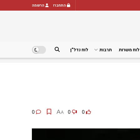
התחברו
הרשמה
לוח משרות
תרבות
לוח נדל”ן
0
A
0
0
A