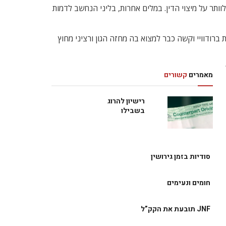
וותר על מיצוי הדין. במלים אחרות, בליני הנחשב לדמות
אנד בו עולים לא פחות מ-29 מחזות זמר. לונדון הולכת ונעשית ברודוויי וקשה כבר למצוא בה מחזה הגון ורציני מחוץ
מאמרים
קשורים
רישיון להרוג
בשבילו
סודיות בזמן גירושין
חומים ונעימים
JNF תובעת את הקק”ל