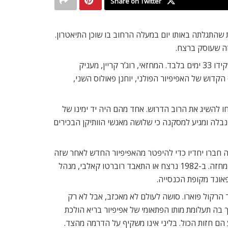
Share on Twitter
שהתגלתה באותו יום במעלה הרחוב בו שוכן התיאטרון.
לא, לא ברצח המוני חסר אבחנה של טרוריסטים איסלמיסטים, אלא של האפיפיור, אותו אפיפיור, יוחנן פאולוס הראשון, שכיהן בתפקידו 33 ימים בלבד. המחזאי, רוג’ר קריין, מעניק
קדוש של האפיפיור הפולני, יוחנן פאולוס השני,
ו להשיג את הרוב הדרוש. אחד מהם היה יד ימינו של
הנבלה ומגיע למסקנה כי שלושה מאנשי הוותיקן הבכירים
ה חברו יחדיו כדי להיפטר מהאפיפיור החדש לאחר שזה
הודיע להם לילה קודם לכן כי בדעתו להעביר אותם מתפקידם בו בילו תקופה ארוכה ורבת שחיתויות. הקשר הלונדוני אינו נעלם מהמחזה. ב-1982 נרצח או התאבד רוברטו קאלבי, מנהל
 הרקול פוארו. סושה לעולם לא מאכזב, אבל לא רק
ך בה תעלומת מותו הפתאומי של אפיפיור בריא הולכת
ם חזות הכול. בליני אינו משקיף על הדרמה מהצד.