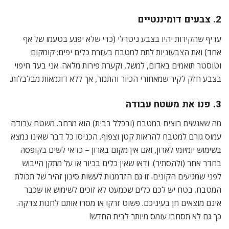
2. צבעים דומיננטיים
עדיף שהקירות יהיו בצבע ניטרלי (כדי שלא יפגע בטעמו של אף
אחד) ואת הצבעוניות לתת למטבח בעזרת כלים יפים: קומקום
וטוסטר תואמים באדום, למשל, וקערת פירות מלאה. אני בעד חיפוי
בצבע חזק לקיר שמאחורי הכיור והתנור, אך ללא דוגמאות מבלבלות.
3. פנו את משטח עבודה
מה שאנשים רוצים במטבח (ובכלל בבית) הוא מרחב. משטח עבודה
עמוס גורם למטבח להראות קטן וצפוף. הכניסו כל דבר שאינו נמצא
בשימוש יומיומי לארון, ואם אין מקום בארון – כדאי לשים בקופסה
בחדר אחר (ולהסתיר). ודאו שאין כלים בכיור או על מתקן הייבוש
לפני שמגיעים הקונים. זו גם הזדמנות לעשות סינון זהיר של תכולת
המטבח. בטח יש לכם כלים שכמעט לא זוכים לשימוש או שכבר
אינם מוצאים חן בעיניכם. פשוט זרקו או מסרו אותם לחנות צדקה.
כך גם לא תסחבו עומס מיותר לבית החדש!