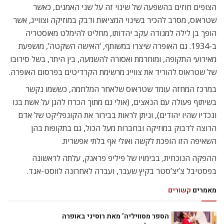
הצופים חוזים בהשפעה של שינוי זה על שני האמנים, כאשר
שטראוס, מסרב להכיר בשינוי המציאות ודבק במוזיקה וצווייג, אשר
הופך בן לילה למנודה עקב יהדותו, מחליט להימלט מאוסטריה
ב-1934. גם האופרה שיצרו במשותף, ‘האישה השקטה’, מושפעת
מאירועי התקופה, ומוחרמת ואסורה להשמעה, בין היתר, בשל סירובו
של שטראוס להוריד את צווייג מרשימת הקרדיטים בפרסום האופרה.
במרכז המחזה עומד שטראוס שלאחר המלחמה, כששמו נקשר
בשיתוף פעולה עם הנאצים, (אולי גם מתוך הכרח להגן על אשת בנו
ונכדיו שהיו יהודים), וניתן לראות בבירור את הקונפליקט של אדם
הרוצה לדבוק במוזיקה ובחברות מעל הכול, גם בתקופות בהן
השאיפה הזו הופכת לקשה ואולי אף בלתי אפשרית.
ההפקה הנוכחית, בבימויו של פיליפ פראנק, עלתה לראשונה
בפסטיבל צ’יצ’סטר בקיץ שעבר, ועברה לאחרונה לווסט-אנד.
מאמרים
קשורים
הספר מסוויליה’ מאת רוסיני באופרה