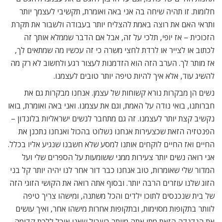
חלומות. זו תהיה שיחה בה אני באה ואומרת, תקשיבי לעצמך יותר
ותראי האם את רוצה באמת להצליח יותר בעבודה ולשבור את תקרת
הזכוכית – אז יופי, תלכי על זה, אבל אם הדבר שממלא אותך זה
לכתוב או לצייר או לרדת לחצי משרה כי זה עכשיו מה שמתאים לך,
אז מותר לך. הערב הזה הוא הזדמנות לעצור רגע ולחשוב לא רק מה
להשיג עוד, אלא איך להיות טיפה יותר טובים לעצמנו.
נשים הן מבקרות נורא קשוחות של עצמן. אנחנו מבקרות גם את
חברותנו, בואי נודה על האמת, וגם את עצמנו. ואני באה ואומרת, בואו
נקשיב קצת יותר לעצמנו. זה גם מתחבר לנשים ישראליות בלונדון –
הפנטזיה הזאת שכצעירות אנחנו נשלוט בהכול ואנחנו נתכנן את
החיים ואז החיים לוקחים אותנו למסע שלא חשבנו שנגיע אליו בכלל.
אני רואה נשים יותר צעירות ממני ששומעות על הספרים שלי ועל
המדור שלי שאומרות, טוב אנחנו כבר דור אחר לנו יהיה יותר קל בני
הזוג שלנו עוזרים הרבה יותר. ובסוף אתה רואה את הקושי הזוגי הזה
של בית שנכנסים לתוכו ילדים והכל משתנה, ומישהו צריך טיפה
לוותר בתקופות מסוימות, ובתקופות אחרות מישהו אחר, ואיך עושים
את הנדנדה הזאת מתי אתה מוותר בשביל שאני אוכל ללכת קדימה