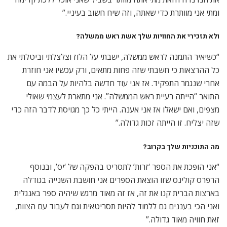
ומתי אני מוותרת כדי שאתה, וזה שיח חשוב בעיניי.”
ולא תזכירי את החוויות שלך אשת ראש ממשלה?
“כשיאיר התמנה לראש ממשלה, ישבתי על הלוז וצלצלתי וביטלתי את
כל ההרצאות כי חשבתי שזה פחות מתאים, ורק עכשיו אני חוזרת
אחרי שנגמר התפקיד. אז אני עוד חדשה בלהיות על הבמה עם
התואר “הייתה רעיית ראש הממשלה”. אני מתארת לעצמי שאולי
מצפים, ואם ישאלו אז אני אענה. הייתי כל כך מגויסת לדבר הזה כדי
שזה יצליח. זו הייתה זכות גדולה.”
מה התוכניות שלך בקרוב?
“אני הופכת את הספר ‘זרות’ לתסריט בהפקה של ‘יס’, ובנוסף
הרפרס קולינס שזו הוצאת הספרים אני חושבת השנייה בגודלה
בארצות הברית קנו את זה, אז זה מאוד מרגש שיהיה ספר באנגלית
ואני הכי בעננים גם ללמוד להיות תסריטאית וגם לעבוד עם הצוות,
זאת חוויה מאוד גדולה.”