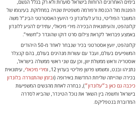
בימים האחרונים הרוחות בישראל סוערות ולא רק בגלל הגשם,
הפגנות מול הכנסת ורפורמה משפטית שנויה במחלוקת. בעיצומו של
המשבר הפוליטי, נודע לעלונדון כי היועץ האסטרטגי הבינ”ל משה
קלוגהפט, והעיתונאית הבכירה מירי מיכאלי, עתידים להגיע ללונדון
באמצע פברואר לקראת צילום סרט דוקו שהוגדר כ”חשאי”.
קלוגהפט, יועץ אסטרטגי בכיר שנבחר לאחד מ-50 היהודים
המשפיעים בעולם, ועבד עם עשרות מנהיגים בעולם, בהם קנצלר
אוסטריה וראש ממשלת יוון, וכן עם שני ראשי ממשלה בישראל,
נתניהו ובנט, ומשמש פרשן פוליטי בערוץ 12, ו
מירי מיכאלי
, עיתונאית
בכירה שהייתה שליחת החדשות באירופה (ו
בזמן שהתגוררה בלונדון
כיכבה גם כאן ב״עלונדון״
), נבחרה לאחת מהנשים המשפיעות
בישראל וחשפה בין השאר את נוכל הטינדר, שהביא לסדרה
המדוברת בנטפליקס.
נבחרה לאחת מהנשים המשפיעות בישראל. מירי מיכאלי
לעלונדון נודע כי הסיבה לביקורם של השניים דווקא אינה פוליטית,