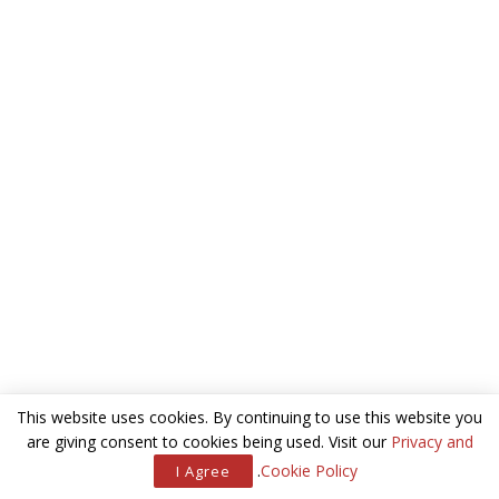
אלא בשל מיזם בינלאומי אקלוסיבי חדש שהקימו השניים, שעוסק
בעיצוב מורשתם של אישים ומשפחות בעולם במגוון דרכים חדשניות
ויצירתיות, כמו סרט אנימציה ובינה מלאכותית. אחד הלקוחות
הראשונים של קלוגהפט ומיכאלי הוא בכיר בקהילה היהודית,
שמצלם סרט דוקו על מורשתו, שהוזמן כמתנה מבנו ומיועד לשידור
בעתיד.
קלוגהפט ומיכאלי אמרו לעלונדון כי “איננו מוסרים פרטים על
לקוחותינו. אך הפניות שקיבלנו מהקהילה היקרה בלונדון, מעידות כי
בעולם שבו כולם מתעדים את עצמם בסטורי ובטיקטוק, הנחלת
המורשת לדורות הבאים באופן שיישמר לעשרות שנים קדימה היא לא
פחות מצורך קיומי. כיום גם גוגל הוא המורשת שלנו, וגם ערך
הוויקיפדיה שלנו, והם יקבעו בין היתר מה תהיה מורשתנו בעתיד״.
מאמרים
קשורים
This website uses cookies. By continuing to use this website you
are giving consent to cookies being used. Visit our
Privacy and
יד קלה על ההגה: מדריך על הבריטים
המופרעים בכבישי לונדון
.
Cookie Policy
I Agree