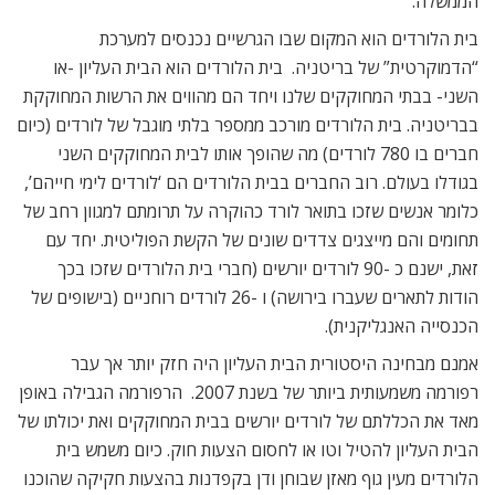
הממשלה.
בית הלורדים הוא המקום שבו הגרשיים נכנסים למערכת
“הדמוקרטית” של בריטניה. בית הלורדים הוא הבית העליון -או
השני- בבתי המחוקקים שלנו ויחד הם מהווים את הרשות המחוקקת
בבריטניה. בית הלורדים מורכב ממספר בלתי מוגבל של לורדים (כיום
חברים בו 780 לורדים) מה שהופך אותו לבית המחוקקים השני
בגודלו בעולם. רוב החברים בבית הלורדים הם ‘לורדים לימי חייהם’,
כלומר אנשים שזכו בתואר לורד כהוקרה על תרומתם למגוון רחב של
תחומים והם מייצגים צדדים שונים של הקשת הפוליטית. יחד עם
זאת, ישנם כ -90 לורדים יורשים (חברי בית הלורדים שזכו בכך
הודות לתארים שעברו בירושה) ו -26 לורדים רוחניים (בישופים של
הכנסייה האנגליקנית).
אמנם מבחינה היסטורית הבית העליון היה חזק יותר אך עבר
רפורמה משמעותית ביותר של בשנת 2007. הרפורמה הגבילה באופן
מאד את הכללתם של לורדים יורשים בבית המחוקקים ואת יכולתו של
הבית העליון להטיל וטו או לחסום הצעות חוק. כיום משמש בית
הלורדים מעין גוף מאזן שבוחן ודן בקפדנות בהצעות חקיקה שהוכנו