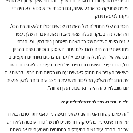
והייתי צלמת עיתונות במעריב ובהארץ – והבנתי שאף עיתון לא מחפש
צלמת שמניקה כל ארבע שעות, וגם רכבתי על אופנוע ולא היה לי
מקום לכיסא תינוק.
הכתיבה שלי התחילה מול האמירה שנשים יכולות לעשות את הכל.
ואז את קמה בבוקר ומגלה שאת מאבדת את העבודה שלך. עשר
שנים הייתי הצלמת של כל הצגות תיאטרון בית לסין, וכשחזרתי
מחופשת לידה היה להם צלם אחר. העיסוק בזכויות נשים בהריון
ובנושא של הקלות להורים עם ילדים עם צרכים מיוחדים ותקציבים
וכו’, הם בעיני נושאים חברתיים פוליטיים ובעיני זה לא פחות חשוב.
כשיאיר העביר את החוק לאנשים עם מוגבלויות היה מרגש לראות שם
את החבר’ה מש”ס, מהליכוד ומיש עתיד מצביעים ביחד למען אנשים
עם מוגבלויות. זה היה רגע שנתן המון תקווה”.
ולא חשבת בעצמך להיכנס לפוליטיקה?
“זה עולם קשוח ואני חושבת שאני רגישה מדי. אני יותר טובה באחד
על אחד אינטימי. פוליטיקה דורשת יכולות של כוח ועוצמה וליאיר יש
את זה. הרבה עיתונאים מתעמקים בתחומים משמעותיים אז כשהם