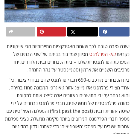
ישנה סיבה טובה לכך שאחת האטרקציות התיירותיות הכי אייקוניות
נקראת
בתי
הפרלמנט
מכיוון שמדבור בביתם של שני הבתים של
המערכת הפרלמנטרית שלנו – בית הנבחרים ובית הלורדים. יחד
מרכיבים השניים את ארמון וסטמינסטר על נהר התמזה.
בית הנבחרים מורכב מ-650 חברי פרלמנט שהם נבחרי ציבור. כל
אחד מצירי פרלמנט אלו מייצג אזור גיאוגרפי המכונה מחוז בחירה,
והוא נבחר על ידי התושבים באזורים אלה לייצג אותם לתקופת
כהונה פרלמנטרית של חמש שנים. חברי פרלמנט נבחרים על ידי
שיטה אזורית רובית (first past the post) והמפלגה הפוליטית עם
מספר חברי הפרלמנט המרובים ביותר מקימה ממשלה. נציגי מפלגות
אחרות יושבים על ספסלי ‘האופוזיציה’ כדי לאתגר ולדון במדיניות