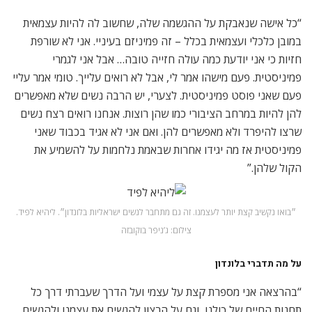
“כל אישה שנאבקת על ההגשמה שלה, שחשוב לה להיות עצמאית
במובן כלכלי ועצמאית בכלל – זה פמיניזם בעיניי. אני לא שורפת
חזיות כי אני יודעת כמה עולה חזייה טובה… אבל אני לגמרי
פמיניסטית. פעם מישהו אמר לי, אבל לא רואים עלייך. טומי אמר עליי
פעם שאני פוסט פמיניסטית. לצערי, יש הרבה נשים שלא מאפשרים
להן להיות במרחב הציבורי כמו שהן רוצות. אנחנו רואים רצח נשים
שרצו להיפרד ולא מאפשרים להן. ואם אני לא אגיד בכבוד שאני
פמיניסטית אז מה יגידו אחרות שבאמת נלחמות על להשמיע את
הקול שלהן.”
״בואו נקשיב קצת יותר לעצמנו. זה גם מתחבר לנשים ישראליות בלונדון״. ליהיא לפיד.
צילום: ג’ניפר בוקובזה
על מה תדברי בלונדון
“בהרצאה אני מספרת קצת על עצמי ועל הדרך שעברתי דרך כל
תחנות החיים של כולנו, וגם על הרצון להגשים את עצמנו ולהגשים