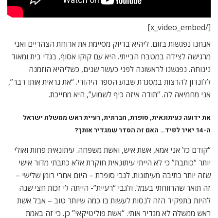
[/x_video_embed]
אנחנו נפגשות בזום. ליהיא בדיוק מסיימת את ארוחת הצהריים ואני
מרגישה לצידה במטבח הבייתי. היא עם קוקו אסוף, בגדי בית ומאוד
נינוחה. נפגשנו לראשונה לפני כעשר שנים, כשליהיא הוזמנה
ללונדון להרצות במסגרת שבוע הספר היהודי. “את נראית אותו דבר”,
אני מחמיאה לה. “תודה איזה כיף לשמוע”, היא מחייכת.
את ידועה כעיתונאית, סופרת, חברתית, רעיית ראש ממשלת ישראל
ה-14 יאיר לפיד… האם זה הסדר שמגדיר אותך?
“קודם כל אני אמא, אשת איש, ואשת משפחה. עיתונאית פחות ואולי
יותר “כותבת” כי לא הייתי עיתונאית חוקרת אלא כתבתי מדור אישי
שזה יותר כתיבה מעיתונות. לגבי סופרת – היום אחרי רומן שלישי –
זה תואר שהרווחתי בעמל. ולגבי “רעיית”- הייתה לי זכות חצי שנה
להיות בתפקיד הזה לנסות לעשות בו כמה שיותר טוב – אבל אשת
ראש ממשלה לא מגדיר אותי. “אשת פוליטיקאי” כן. כי זה באמת