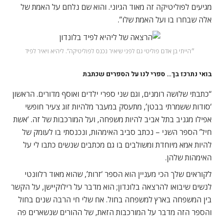
מגיעים לפוליטיקה זה מאוד הגיוני. והוא שם נלחם על האמת של
אלה שבחרו בו ועל האמת שלו”.
״הייתי בן אדם פוליטי גם לפני שיאיר נכנס לפוליטיקה”. ליהיא ויאיר לפיד
בואי נתרכז בך… ספרי לנו על הספרים שכתבת
“כתבתי שלושה רומנים, וגם שני ספרי ילדים ואוסף מדורים. הראשון
‘סודות ששמרתי בבטן’, מתעסק במעבר מלהיות זוג צעיר חופשי
אפילו מגניב בתל אביב להיות משפחה, ועל המורכבות של זה. ‘אשת
חיל’ הספר השני – נכתב סביב האימהות, ונכנסתי בו לעומק של
להיות אמא מיוחדת ומשולבים בו גם מכתבים שנשים כתבו לי על
האימהות שלהן.
לקוראים שלך הכי מעניין הוא הספר ‘זרות’, שהוא מאוד רלוונטי
לנשים שיבואו להרצאה בלונדון; הוא מדבר על רילוקיישן, על הקשר
בין המשפחה בארץ למשפחה בחול. אח שלי חי הרבה שנים בחול
והספר הזה מדבר על המורכבות הזאת, של ההורים שנשארים פה