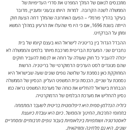
מתכנסים לנאום של המלך המפרט את סדרי העדיפויות של
הממשלה לשנה הקרובה. למרות היותו צבעוני ומעניין, מדובר
בעיקר בהליך פורמלי – הפעם האחרונה שהמלך דחה הצעת חוק
הייתה בשנת 1696, אם כי היו מי שהעלו את הרעיון במהלך המשא
ומתן על הברקזיט.
ההבדל הגדול בין בריטניה לישראל הוא בעצם קיומו של בית
נחברים שני. המערכת הבריטית מורכבת מיותר בלמים והממשלה לא
יכולה להעביר כל חוק שעולה על רוחה או לנסות להעביר חוקים
שהם מנוגדים לסט הערכים הדמוקרטי של בריטניה. הרשות
המחוקקת כאן נסמכת על שלושה גופים שונים שעה שבישראל היא
נסמכת על שניים, הכנסת ובית המשפט העליון. הנסיון של הממשלה
הנבחרת בישראל להחליש את כוחה של מערכת המשפט נראה כמו
נסיון להחליש את מערכת הבלמים של הדמוקרטיה.
ג’וליה הנדלמן-סמית היא דיפלומטית בריטית לשעבר המתמחה
בתחומי התרבות, החינוך והממשל. כיום היא עובדת כיועצת
לאסטרטגיה ושותפויות בינלאומיות בעבור גופים תרבותיים ומסחריים
שונים. היא גם מלחינה ומוזיקאית.