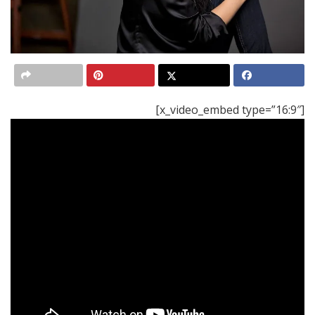
[x_video_embed type=”16:9″]