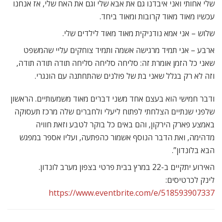
שלי אחותי ואני איבדנו גם את אבא שלי וגם את האח שלי, אז אנחנו
עכשיו מאוד מאוד קרובות ומאוד ביחד.
שלוש – אני אמא נודניקית מאוד מאוד לילדים שלי.
ארבע – אני תמיד מרגישה אשמה ותמיד צוחקים עליי שהמשפט
שאני כל הזמן אומרת זה: סליחה סליחה סליחה תודה תודה תודה,
וזה לא רק בגלל שאני בת של פולנים שהתחתנה עם הונגרי.
ודבר חמישי הוא בעצם אחד משני דברים מאוד משמעותיים. הראשון
שלפני שנתיים הצלחתי לפתוח ליעלי ולחברים שלה מרכז תעסוקה
באמצע פארק הירקון, והם באים כל בוקר לטבע וזאת חוויה
מדהימה, ואת הדבר הנוסף אשמור כהפתעה, ועליו אספר במפגש
הבא בלונדון”.
האירוע יתקיים ב-22 במרץ בבית פרטי בצפון מערב לונדון.
לינק לכרטיסים:
https://www.eventbrite.com/e/518593907337