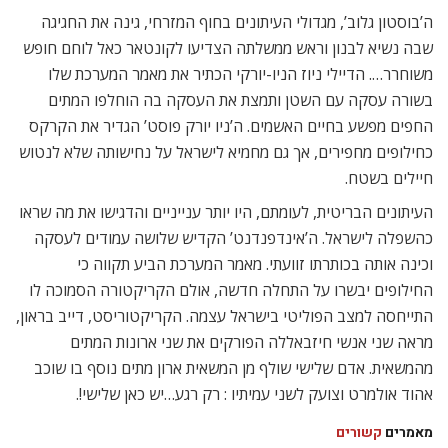
ה’בוסטון גלוב’, מגדולי העיתונים בחוף המזרחי, גינה את החגיגה
שבה נשיא לבנון וראש ממשלתה הצדיעו לקונטאר כאל לוחם חופש
משוחרר…. הדיילי ניוז הניו-יורקי הכתיר את מאמר המערכת שלו
בשורה עסקה עם השטן ותמצת את העסקה בה הוחלפו המתים
החפים מפשע בחיים האשמים. ה’ניו יורק פוסט’ הגדיר את הקרקס
כחילופים מחפירים, אך גם מחמיא לישראל על נחישותה שלא לנטוש
חיילים בשטח.
העיתונים הבריטית, לעומתם, היו יותר ענייניים והדגישו את מה שראו
כהשפלה לישראל. ה’אינדפנדנט’ הקדיש שלושה עמודים לעסקה
וכינה אותה בכותרתו זוועתי. מאמר המערכת הביע תקווה כי
החילופים יבשרו על התחלה חדשה, אולם הקריקטורה הסמוכה לו
התייחסה למצב הפוליטי בישראל עצמה. הקריקטוריסט, דייב בראון,
מראה שני אנשי חיזבאללה הפורקים את שני ארונות המתים
מהמשאית. אדם שלישי שולף מן המשאית ארון מתים נוסף בו שוכב
אהוד אולמרט וצועק לשני עמיתיו : רק רגע…יש כאן שלישי!.
מאמרים
קשורים