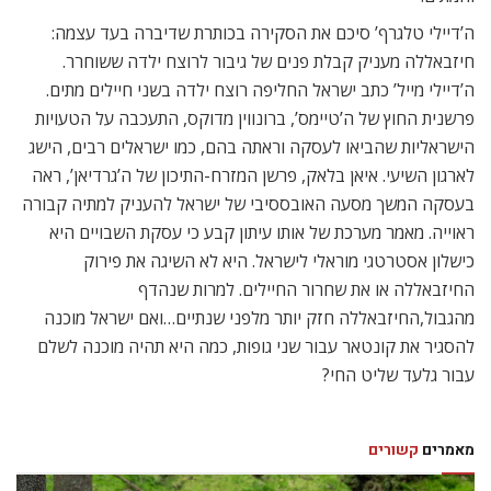
ה’דיילי טלגרף’ סיכם את הסקירה בכותרת שדיברה בעד עצמה:
חיזבאללה מעניק קבלת פנים של גיבור לרוצח ילדה ששוחרר.
ה’דיילי מייל’ כתב ישראל החליפה רוצח ילדה בשני חיילים מתים.
פרשנית החוץ של ה’טיימס’, ברונווין מדוקס, התעכבה על הטעויות
הישראליות שהביאו לעסקה וראתה בהם, כמו ישראלים רבים, הישג
לארגון השיעי. איאן בלאק, פרשן המזרח-התיכון של ה’גרדיאן’, ראה
בעסקה המשך מסעה האובססיבי של ישראל להעניק למתיה קבורה
ראוייה. מאמר מערכת של אותו עיתון קבע כי עסקת השבויים היא
כישלון אסטרטגי מוראלי לישראל. היא לא השיגה את פירוק
החיזבאללה או את שחרור החיילים. למרות שנהדף
מהגבול,החיזבאללה חזק יותר מלפני שנתיים…ואם ישראל מוכנה
להסגיר את קונטאר עבור שני גופות, כמה היא תהיה מוכנה לשלם
עבור גלעד שליט החי?
מאמרים
קשורים