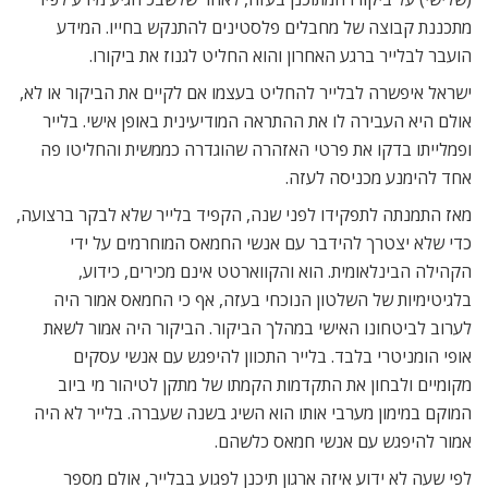
מתכננת קבוצה של מחבלים פלסטינים להתנקש בחייו. המידע
הועבר לבלייר ברגע האחרון והוא החליט לגנוז את ביקורו.
ישראל איפשרה לבלייר להחליט בעצמו אם לקיים את הביקור או לא,
אולם היא העבירה לו את ההתראה המודיעינית באופן אישי. בלייר
ופמלייתו בדקו את פרטי האזהרה שהוגדרה כממשית והחליטו פה
אחד להימנע מכניסה לעזה.
מאז התמנתה לתפקידו לפני שנה, הקפיד בלייר שלא לבקר ברצועה,
כדי שלא יצטרך להידבר עם אנשי החמאס המוחרמים על ידי
הקהילה הבינלאומית. הוא והקווארטט אינם מכירים, כידוע,
בלגיטימיות של השלטון הנוכחי בעזה, אף כי החמאס אמור היה
לערוב לביטחונו האישי במהלך הביקור. הביקור היה אמור לשאת
אופי הומניטרי בלבד. בלייר התכוון להיפגש עם אנשי עסקים
מקומיים ולבחון את התקדמות הקמתו של מתקן לטיהור מי ביוב
המוקם במימון מערבי אותו הוא השיג בשנה שעברה. בלייר לא היה
אמור להיפגש עם אנשי חמאס כלשהם.
לפי שעה לא ידוע איזה ארגון תיכנן לפגוע בבלייר, אולם מספר