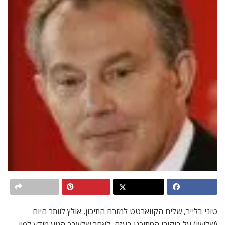
טוני בלייר, שליח הקווארטט למזרח התיכון, אולץ לוותר היום
(שלישי) על ביקורו המתוכנן בעזה, לאחר שלשבכ הגיע מידע לפיו