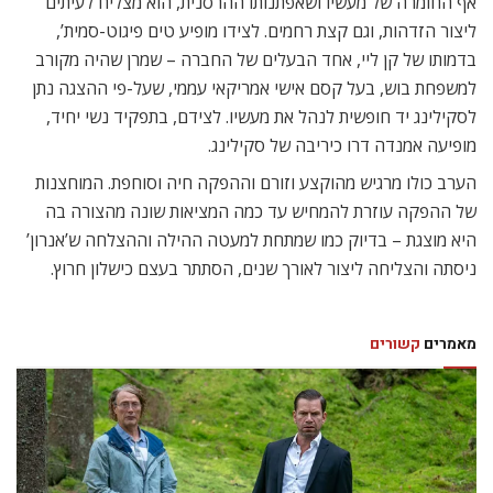
אף החומרה של מעשיו ושאפתנותו ההרסנית, הוא מצליח לעיתים
ליצור הזדהות, וגם קצת רחמים. לצידו מופיע טים פיגוט-סמית’,
בדמותו של קן ליי, אחד הבעלים של החברה – שמרן שהיה מקורב
למשפחת בוש, בעל קסם אישי אמריקאי עממי, שעל-פי ההצגה נתן
לסקילינג יד חופשית לנהל את מעשיו. לצידם, בתפקיד נשי יחיד,
מופיעה אמנדה דרו כיריבה של סקילינג.
הערב כולו מרגיש מהוקצע וזורם וההפקה חיה וסוחפת. המוחצנות
של ההפקה עוזרת להמחיש עד כמה המציאות שונה מהצורה בה
היא מוצגת – בדיוק כמו שמתחת למעטה ההילה וההצלחה ש’אנרון’
ניסתה והצליחה ליצור לאורך שנים, הסתתר בעצם כישלון חרוץ.
מאמרים
קשורים