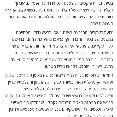
בניית חברות פיקטיביות שספגו והסתירו את ההפסדים. ‘אנרון’
הצליחה ליצור אשלייה של הצלחה ולמכור מניות בשווי עצום אך ללא
רווח ממשי, עובדה שבסופו של דבר התגלתה והסגירה את החובות
העצומים שלה.
‘בועת השקרים’ התנפצה בשנת 2001 ברעש גדול, והסתיימה
במשפט של בכירי החברה ואף במאסרם של כמה מהם ובראשם
ג’פרי סקילינג שהיה, על-פי ההצגה, אחד המוחות המבריקים של
התאגיד. בסיפורו של סקילינג יש סממנים רבים שנשמעים כמו
טרגדיה יוונית בה הגיבור חוטא בחטא הגאווה, ‘ההיבריס’, וצועד
כמעט בעיוורון מוחלט לקראת גורלו הטראגי.
המחזאית, לוסי פרבל, הצליחה לגעת בנושא באופן אוניברסלי שנותן
תחושה אקטואלית מאד, במיוחד עכשיו, כשהמיתון והשלכותיו עדיין
מורגשים. ההפקה, בבימויו של רופרט גולד, מצליחה לשלב
תיאטרליות וקומיות בנושא שיכול היה להיות יבש עד אימה. גם הבימוי
הנגיש וגם המחזה מצליחים לגרום לקהל – שבחלקו בור בענייני
כלכלה וכספים, להרגיש בקיאים בכל ההיבטים הפיננסיים ולהבין
בצורה פשוטה על מה מדובר.