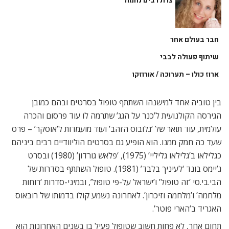
צרת רבים נחמה
חבר בעולם אחר
שיתוף פעולה לבבי
ארוז כולו – תערוכה / אורוזקו
בין טוביה אחד למישנהו השתתף טופול בסרטים ובהם כמובן
הגירסה הקולנועית ל’כנר על הגג’ שתרמה לו עוד פרסום והכרה
עולמית, עוד תואר של ‘גלובוס הזהב’ ועוד מועמדות ל’אוסקר’ – פרס
שעד כה חמק ממנו. הוא הופיע גם בסרטים הוליוודיים רבים ביניהם
כגלילאו ב’גלילאו גליליי’ (1975), ‘פלאש גורדון’ (1980) ובסרט
ג’יימס בונד ‘לעיניך בלבד’ (1981). טופול השתתף בסדרות של
הבי.בי.סי ‘זה טופול’ ו’ישראל על-פי טופול’, ובמיני-סדרות ‘רוחות
מלחמה’ ו’מלחמה וזיכרון’. לאחרונה נשמע קולו בדמותו של רובאוס
האגריד ב’הארי פוטר’.
תחום אחר, לא פחות חשוב שטופול פעיל בו בשנים האחרונות הוא