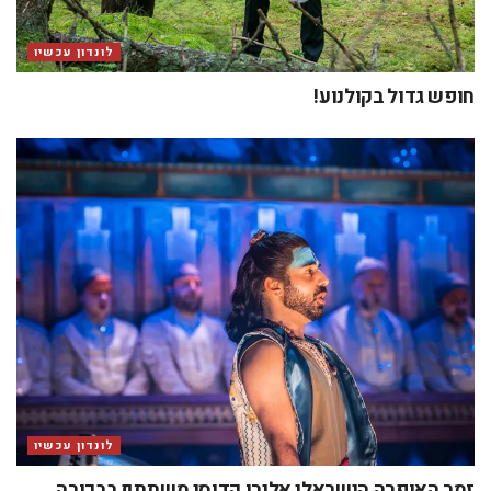
לונדון עכשיו
חופש גדול בקולנוע!
לונדון עכשיו
זמר האופרה הישראלי אלירן קדוסי משתתף בבכורה