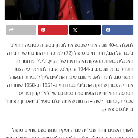
למעלה מ-40 שנה אחרי שכבש את לונדון בסערה כטוביה החולב
ב’כנר על הגג’, חוזר חיים טופול (72) למרכז חיי התרבות של הבירה
האנגלית באחת ההפקות היוקרתיות של הקיץ, ‘ג’יג’י’. מחזמר זה
התחיל כרומן שנכתב ב-1944 עי קולט, ועובד למחזמר עי הצמד
המפורסם, לרנר ולאו, מי שגם עיבדו את ‘פיגמליון’ ל’גבירתי הנאווה’.
אודרי הפבורן שיחקה את ג’יג’י בברודוויי ב-1951 וב-1958 שוחררה
הגירסה ההוליוודית המפורסמת בכיכובם של לזלי קרון ומוריס
שבלייה, כהונור לשה – הדמות שאותה יגלם טופול ב’תאטרון הפתוח’
בריג’נטס פארק.
לאורך השנים זוהה שבלייה עם התפקיד ממש כשם שחיים טופול
זוהה עם טוביה החולב. אלה נעליים גדולות מאוד, אמר טופול בראיון