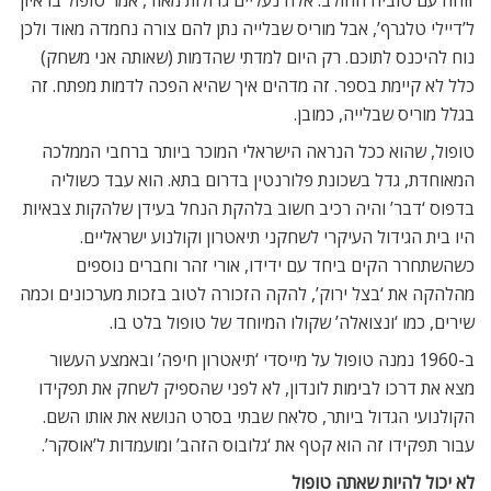
ל’דיילי טלגרף’, אבל מוריס שבלייה נתן להם צורה נחמדה מאוד ולכן
נוח להיכנס לתוכם. רק היום למדתי שהדמות (שאותה אני משחק)
כלל לא קיימת בספר. זה מדהים איך שהיא הפכה לדמות מפתח. זה
בגלל מוריס שבלייה, כמובן.
טופול, שהוא ככל הנראה הישראלי המוכר ביותר ברחבי הממלכה
המאוחדת, גדל בשכונת פלורנטין בדרום בתא. הוא עבד כשוליה
בדפוס ‘דבר’ והיה רכיב חשוב בלהקת הנחל בעידן שלהקות צבאיות
היו בית הגידול העיקרי לשחקני תיאטרון וקולנוע ישראליים.
כשהשתחרר הקים ביחד עם ידידו, אורי זהר וחברים נוספים
מהלהקה את ‘בצל ירוק’, להקה הזכורה לטוב בזכות מערכונים וכמה
שירים, כמו ‘ונצואלה’ שקולו המיוחד של טופול בלט בו.
ב-1960 נמנה טופול על מייסדי ‘תיאטרון חיפה’ ובאמצע העשור
מצא את דרכו לבימות לונדון, לא לפני שהספיק לשחק את תפקידו
הקולנועי הגדול ביותר, סלאח שבתי בסרט הנושא את אותו השם.
עבור תפקידו זה הוא קטף את ‘גלובוס הזהב’ ומועמדות ל’אוסקר’.
לא יכול להיות שאתה טופול