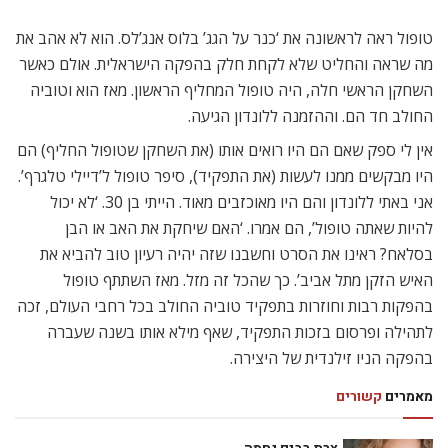
טופול ראה לראשונה את ‘כנר על הגג’ בלוס אנג’לס. הוא לא אהב את
מה שראה והחליט שלא לקחת חלק בהפקה הישראלית. אולם כאשר
השחקן הראשי חלה, היה טופול המחליף הראשון. מאז הוא וטוביה
החולב חד הם. וההזמנה ללונדון הגיעה.
אין לי ספק שאם הם היו רואים אותו (את השחקן שטופול החליף) הם
היו מבקשים ממנו לעשות (את התפקיד), סיפר טופול ל’דיילי טלגרף’.
אני באתי ללונדון והם היו מאוכזבים מאוד. הייתי בן 30. ‘לא יכול
להיות שאתה טופול’, הם אמרו. ‘האם שיחקת את האב או הבן
בסלאח? ראינו את הסרט וחשבנו שזה יהיה רעיון טוב להביא את
האיש הזקן מתל אביב’. כך שהכל זה מזל. מאז השתתף טופול
בהפקות רבות וחוזרות בתפקיד טוביה החולב בכל רחבי העולם, זכה
לתהילה ופרסום בזכות התפקיד, שאף מילא אותו בשנה שעברה
בהפקה הניו זילנדית של היצירה.
מאמרים
קשורים