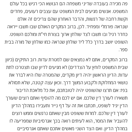
פה מכירה בעובדה שדיני משפחה הם הנושא הכי רגיש בכל עולם
המשפט. אנשים מגיעים לבית המשפט עם עצבים רעועים, פחדים
וקשת רחבה של רגשות, והדבר האחרון שהם צריכים זה אולם
שנראה פורמלי ומפחיד. לכן, ברוב המקרים האולם שבו תשבו ייראה
כחדר רגיל ובו תשבו לצד שולחן ארוך בצורת חי”ת ומולכם השופט.
השופט יושב בדרך כלל ליד שולחן שנראה כמו שולחן של מורה בבית
ספר.
ברוב המקרים, אתם לא נמצאים שם למטרת עדות. רוב התיקים (כיוון
שבית המשפט לוחץ על הצדדים) לא מגיעים לדיון שבו תצטרכו לתת
עדות. הדיון הראשון יהיה דיון מקדים, שהמטרה שלו היא לברר את
נושאי המחלוקת ולקבוע המשך דרך. וכאן עצה קטנה, שלא תסולא
בפז: אם תרצו שהשופט יהיה לטובתכם, את כל מלאכת הדיבור
תשאירו לעורך דין שלכם. אם יש לכם מה להוסיף ואתם רוצים שעורך
הדין יגיד לשופט, תכתבו את זה על דף נייר ותעבירו במהלך הדיון
לעורך דין שלכם. למרות ששופט מבין שאתם נרגשים וממש רוצים
להעביר את המסר, הוא לעיתים רואה בכך אגרסיביות שמפריעה לו
במהלך הדיון. ואם הצד השני מאשים אתכם שאתם אגרסיביים