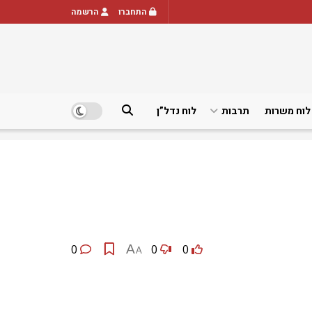
התחברו
הרשמה
לוח משרות
תרבות
לוח נדל”ן
0
A
0
0
A