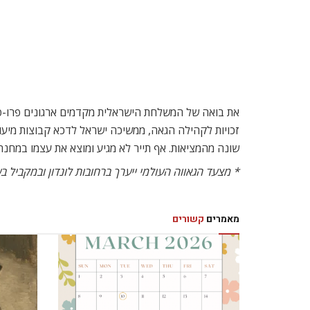
את בואה של המשלחת הישראלית מקדמים ארגונים פרו-פ
זכויות לקהילה הגאה, ממשיכה ישראל לדכא קבוצות מיעוטים
שונה מהמציאות. אף תייר לא מגיע ומוצא את עצמו במחנה פליטים. אנחנו מייצאים 
* מצעד הגאווה העולמי ייערך ברחובות לונדון ובמקביל בשיט על התמזה ביום ש’, 7/7,
מאמרים
קשורים