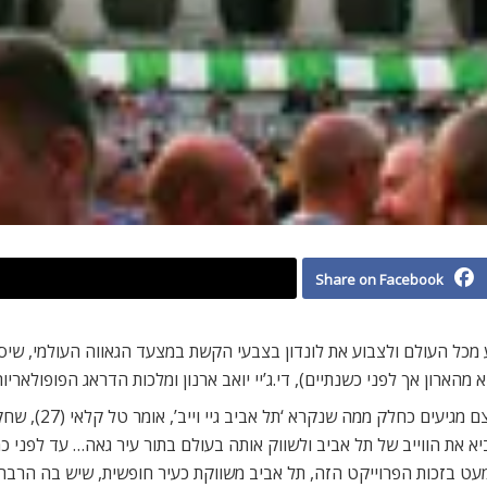
Share on Facebook
ע מכל העולם ולצבוע את לונדון בצבעי הקשת במצעד הגאווה העולמי, שיס
ון אך לפני כשנתיים), די.ג’יי יואב ארנון ומלכות הדראג הפופולאריות: 
את הקמפיין ממן ב
 להביא את הווייב של תל אביב ולשווק אותה בעולם בתור עיר גאה… עד לפנ
עט בזכות הפרוייקט הזה, תל אביב משווקת כעיר חופשית, שיש בה הרבה