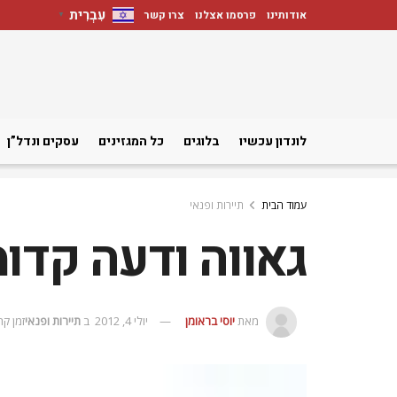
עִבְרִית
אודותינו
פרסמו אצלנו
צרו קשר
▼
לונדון עכשיו
בלוגים
כל המגזינים
עסקים ונדל”ן
עמוד הבית
תיירות ופנאי
גאווה ודעה קדו
מאת
יוסי בראומן
יולי 4, 2012
ב
תיירות ופנאי
זמן קריאה: 