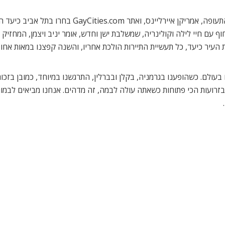
הקמפיין הזה הוכתר כהצלחה בינואר האחרון כשחברת התע
חוף עם חיי לילה וקולינריה, שמשלבת ישן וחדש, אומר יניב ויצמן, המחזיק
העיר כיעד, כל תעשיית התיירות הולכת אחריו, והשנה קפצנו במאות אחוזי
ם בעולם. כשהופענו בגרמניה, בקלן ובברלין, התרגשנו במיוחד, כמובן בזכ
רועות הכי פתוחות כשאתה עולה לבמה, זה מדהים. אנחנו מביאים לבמות