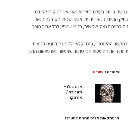
ופה, אמריקן איירליינס, ואתר GayCities.com בחרו בתל אביב כיעד הנחשק ביותר בעולם לתיירות גאה. איך זה קרה? קודם
 בתיק התיירות בעיריית תל אביב. שנית, הקהילה הגאה
ם בתיירות גאה. שלישית, כל מי שמגיע לתל אביב הופך
ות הקשר ההיסטורי, נזכר קלאי. להגיע לגרמניה ולראות
 תמיד את ההופעות הכי טובות שאפשר, ויש פתאום המון
מאמרים
קשורים
ארוז כולו –
תערוכה /
אורוזקו
הרפתקאות אליס מתחת לווטרלו