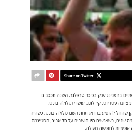
Share on Twitter
תיים בהפנינג ענק בכיכר טרפלגר. השנה תככב בו
ציונה פטריוט, קיי לונג, עושרי וטלולה בונט.
חלקו משרד החוץ הישראלי. אנחנו בעצם מגיעים כחלק ממה שנקרא ‘תל אביב גיי וייב’, אומר טל קלאי (27), שחקן שהחל להופיע בדראג תחת השם טלולה בונט, כשהיה
י כמה שנים, כשאנשים היו חושבים על תל אביב, הסטיגמה
 אופציות לחופשה מעולה.