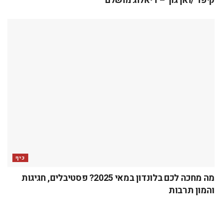
קיפר /ואן גוך – דיאלוג מושלם
כיף
מה מחכה לכם בלונדון במאי 2025? פסטיבלים, חגיגות
והמון תרבות