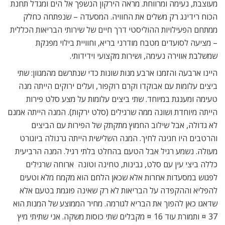
מעוצבת, נעימה ומרווחת. מראה הירקון הנשפך אל הים ומגדל תחנת
הכוח רידינג רק משלים את החוויה. המסעדה – שנפתחה כחלק
ממתחם הפעילויות ההוליסטי דרך חיים של שירותי הבריאות הכללית
– מציעה לסועדים מטבח מודרני בריא, וחוויית בילוי מפנקת
שמשלבת אווירה נעימה, ושירות מקצועי וידידותי.
היינו ארבעה והזמנו ארבע מנות שונות כדי שנתרשם מהמגוון: שתי
ביצים עלומות עם אבוקדו וקרם רוקפור, ועלים ירוקים הייתה מנה
טעימה ומענגת במיוחד. שתי ביצים עלומות על מצע סלט פירות 
הייתה מיוחדת ושונה ממה שרגילים (סלט ירקות). המנה הייתה אמנם
לא גדולה, אבל שילוב החמוץ מתקתק של הפירות עם הביצים
והרטבים היו חגיגה לחיך. המנה השלישית הייתה גרנולה ביוגורט
מעולה. נשמע רגיל אבל הטעם בהחלט בלתי רגיל. המנה הרביעית
כללה ביצי עין עם סלט, גבינות, טחינה וטונה  ארוחה שרגילים
לפגוש במסעדות אחרות אלא שכאן הלחם הוא מקמח מלא וטעים
להפליא וההקפדה על הבריאות לא רק שאינה פוגמת בטעם אלא
שדאגו כאן להפוך את הבריא לגורמה. מחיר הממוצע של המנות הוא
37 ¤ ותמורת עוד 16 ¤ מקבלים שתי כוסות משקה. אני שתיתי מיץ