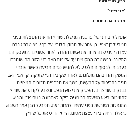
ברק, חזיז ורעם
‘אני ציוני”
מזיזים את החנוכיה
אתמול (יום חמישי) פרסמה ממשלת שווייץ הודעת התנצלות בפני
חניבעל קדאפי, בן אחר של הרודן הלובי, על כך שמשטרת ג’נבה
עצרה לפני שנה אותו ואת אשתו ההרה לאחר ששניים ממועסקיהם
התלוננו במשטרה המקומית על אלימות מצד בני הזוג. הם שוחררו
בערבות ולבסוף הוחלט שלא להגיש נגדם תביעה כאשר עובדי
המשק חזרו בהם מתלונתם לאחר שקיבלו דמי שתיקה. קדאפי האב
הגיב בחריפות על המעשה, משך את הכספים הלובים המצויים
בבנקים שוויצרים, הפסיק את יצוא הנפט ונשבע לקרוע את שווייץ
לחתיכות. ראש ממשלת בריטניה ביקר לאחרונה בטריפולי והביע
התנצלות מפורשת בפני עמיתו. למרות זאת, חניבעל הבן אמר השבוע
כי אילו הייתה בידי פצצת אטום, הייתי הורס את כל שווייץ.