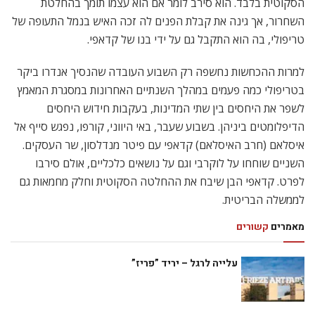
הסקוטית בלבד. הוא סירב לומר אם הוא עצמו תומך בהחלטת
השחרור, אך גינה את קבלת הפנים לה זכה האיש בנמל התעופה של
טריפולי, בה הוא התקבל גם על ידי בנו של קדאפי.
למרות ההכחשות נחשפה רק השבוע העובדה שהנסיך אנדרו ביקר
בטריפולי כמה פעמים במהלך השנתיים האחרונות במסגרת המאמץ
לשפר את היחסים בין שתי המדינות, בעקבות חידוש היחסים
הדיפלומטים ביניהן. בשבוע שעבר, באי היווני, קורפו, נפגש סייף אל
איסלאם (חרב האיסלאם) קדאפי עם פיטר מנדלסון, שר העסקים.
השניים שוחחו על לוקרבי וגם על נושאים כלכליים, אולם סירבו
לפרט. קדאפי הבן שיבח את ההחלטה הסקוטית וחלק מחמאות גם
לממשלה הבריטית.
מאמרים
קשורים
עלייה לרגל – יריד ”פריז”