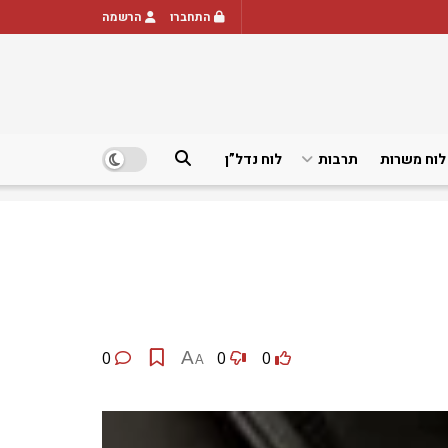
התחברו
הרשמה
לוח משרות
תרבות
לוח נדל”ן
0
A
0
0
A