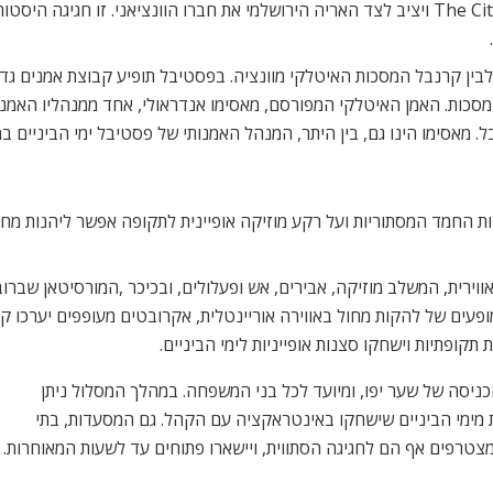
פסטיבל אבירי הלילה בעתיקה, יקרא השנה The City of Lions ויציב לצד האריה הירושלמי את חברו הו
בין קרנבל המסכות האיטלקי מוונציה. בפסטיבל תופיע קבוצת אמנים גדו
מסכות. האמן האיטלקי המפורסם, מאסימו אנדראולי, אחד ממנהליו האמנו
 מאסימו הינו גם, בין היתר, המנהל האמנותי של פסטיבל ימי הביניים 
ת החמד המסתוריות ועל רקע מוזיקה אופיינית לתקופה אפשר ליהנות מחוו
וירית, המשלב מוזיקה, אבירים, אש ופעלולים, ובכיכר ,המורסיטאן שבר
מופעים של להקות מחול באווירה אוריינטלית, אקרובטים מעופפים יערכו קר
תקופתיות וישחקו סצנות אופייניות לימי הביניים.
יסה של שער יפו, ומיועד לכל בני המשפחה. במהלך המסלול ניתן
 מימי הביניים שישחקו באינטראקציה עם הקהל. גם המסעדות, בתי
צטרפים אף הם לחגיגה הסתווית, ויישארו פתוחים עד לשעות המאוחרות.