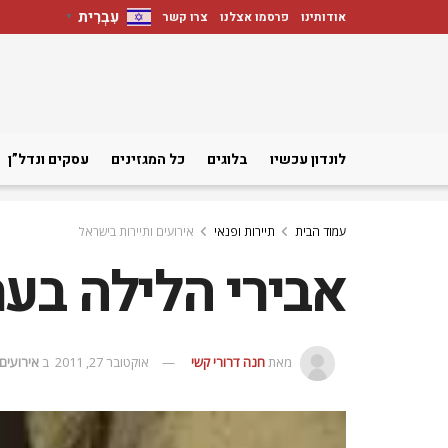
עִבְרִית
אודותינו
פרסמו אצלנו
צרו קשר
▼
לונדון עכשיו
בלוגים
כל המגזינים
עסקים ונדל”ן
עמוד הבית
תיירות ופנאי
אירועים ותיירות בישראל
אבירי הלילה בע
מאת
חנה דרורי קשי
אוקטובר 27, 2011
ב
אירועים 