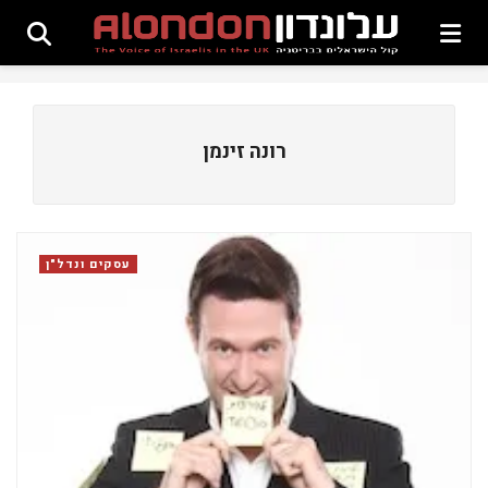
רונה זינמן
עסקים ונדל"ן