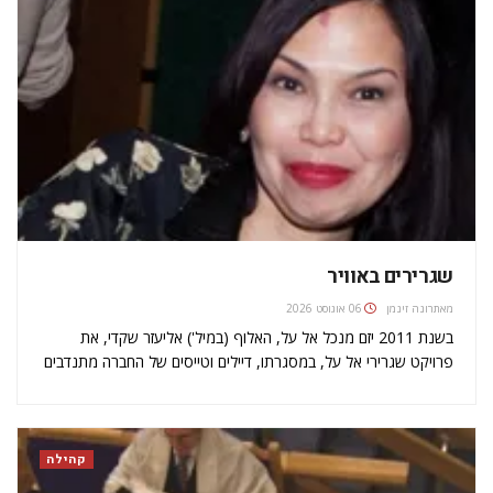
שגרירים באוויר
מאת
רונה זינמן
06 אוגוסט 2026
בשנת 2011 יזם מנכל אל על, האלוף (במיל') אליעזר שקדי, את
פרויקט שגרירי אל על, במסגרתו, דיילים וטייסים של החברה מתנדבים
לשמש כשגרירים של מדינת ישראל כשהם נמצאים בחול. בלונדון
אחראית על שיווק הפרויקט מריה (מלו) מונטנגרו, מנהלת הפיתוח
המכירות…
קהילה