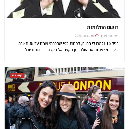
רושם החלומות
מאת
רונה זינמן
06 אוגוסט 2026
בגיל 16 נגמרו לי החיים, לפחות כפי שהכרתי אותם עד אז. תאונה
שעברתי שינתה את עולמי מן הקצה אל הקצה, כך פותח יובל
אברמוביץ? (38) את ספרו הרשימה ובדרך כלל גם את הרצאתו,
הנושאת את אותו השם. התאונה שעבר השאירה…
קהילה