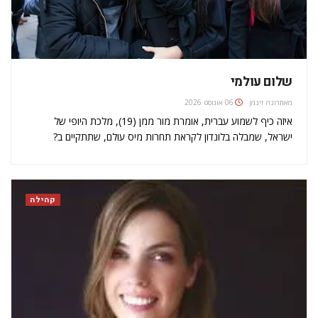
שלום עולמי
מאת
רונה זינמן
06 אוגוסט 2026
איזה כיף לשמוע עברית, אומרת מור ממן (19), מלכת היופי של
ישראל, שמבלה בלונדון לקראת תחרות מיס עולם, שתתקיים ב?
14/12/2014. למרות שלקחה שיעורים פרטיים באנגלית לפני בואה,
ממן מספרת שבהתחלה היא התקשתה להתרגל למבטא הבריטי,
לכתב המחובר ולעובדה שהיא בעצם…
קהילה