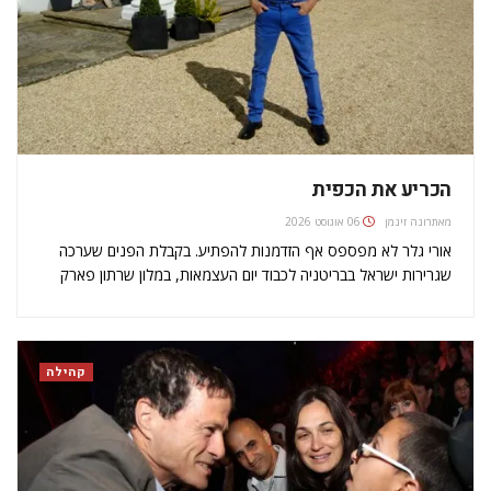
הכריע את הכפית
מאת
רונה זינמן
06 אוגוסט 2026
אורי גלר לא מפספס אף הזדמנות להפתיע. בקבלת הפנים שערכה
שגרירות ישראל בבריטניה לכבוד יום העצמאות, במלון שרתון פארק
ליין, סיפר האיש והכפיות שהוא ומשפחתו ישובו בקרוב לישראל, לאחר
42 שנה בניכר. לאחר ההכרזה, התפנה גלר לכופף כפיות לקהל,
שבו…
קהילה