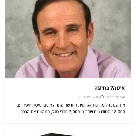
איפה? בחיפה
מאת
רונה זינמן
06 אוגוסט 2026
את שנת הלימודים האקדמית החדשה פתחה אוניברסיטת חיפה עם
18,000 סטודנטים ויותר מ-2,000 חברי סגל, המהווים את הרכב
האוכלוסייה הרב-תרבותי והפלורליסטי ביותר בישראל. יהודים לומדים
לצד ערבים, עולים חדשים לצד צברים, מאות חרדים לצד המספר הרב
ביותר של אנשי כוחות…