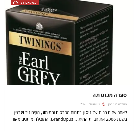
עסקים ונדל"ן
סערה מכוס תה
מאת
רונה זינמן
06 אוגוסט 2026
לאחר שנים רבות של ניסיון בתחום הפרסום והמיתוג, הקים ניר ויגרצין
בשנת 2006 את חברת המיתוג, BrandOpus, המובילה מותגים מאוד
מוכרים, ביניהם: פיצה אקספרס, חברת התה Twinings וחברת
הצ'יפס McCain. החברה שלו זוכה מדי שנה בפרסים יוקרתיים