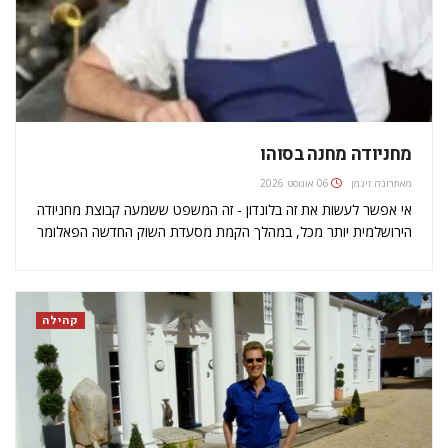
מחניודה מחנה בסוהו
מאת
רונה זינמן
06 אוגוסט 2026
אי אפשר לעשות את זה בלונדון - זה המשפט ששמעה קבוצת מחניודה
הירושלמית יותר מכל, במהלך הקמת מסעדת השוק החדשה הפאלומר
(The Palomar), בלב הסוהו קרוב לכיכר פיקדילי. אבל השף אסף
גרניט (בתמונה הקטנה למעלה), השופט הקשוח מתכנית הריאליטי
הישראלית…
קהילה