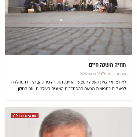
חוויה משנה חיים
מאת
רונה זינמן
06 אוגוסט 2026
לא רציתי לצאת השנה למצעד החיים, מתוודה ניר כהן, שליח המחלקה
לפעילות בתפוצות מטעם ההסתדרות הציונית העולמית ויוזם הסלון
הישראלי, שזוהי השתתפותו השלישית במסע. חששתי שפעם נוספת
עלולה להפוך אותי לחסין רגשית. לכן, כשסקוט סונדרס התקשר אליי
והציע לי לצאת,…
עסקים ונדל"ן