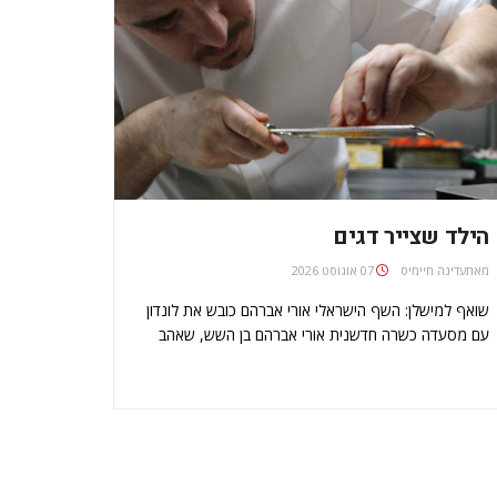
הילד שצייר דגים
מאת
עדינה חיימיס
07 אוגוסט 2026
שואף למישלן: השף הישראלי אורי אברהם כובש את לונדון
עם מסעדה כשרה חדשנית אורי אברהם בן השש, שאהב
לצייר, האמין בילדותו שיום אחד יבשל מנות אמנותיות כמו
ציוריו לקהל הבריטי, בדיוק כפי שקשר את סינר סבתו ודמיין
שהוא כוכב בישול…