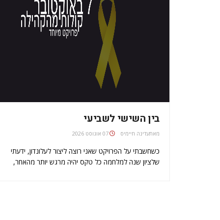
בין השישי לשביעי
מאת
עדינה חיימיס
07 אוגוסט 2026
כשחשבתי על הפרויקט שאני רוצה ליצור לעלונדון, ידעתי
שלציון שנה למלחמה כל טקס יהיה מרגש יותר מהאחר,
שהכאב האין סופי של משפחות החטופים עדיין לנגד עינינו
בכל מהדורת חדשות, שסיפורי החטופות שחזרו משם
צרובים בליבנו, שההספדים על טובי בנינו לא…