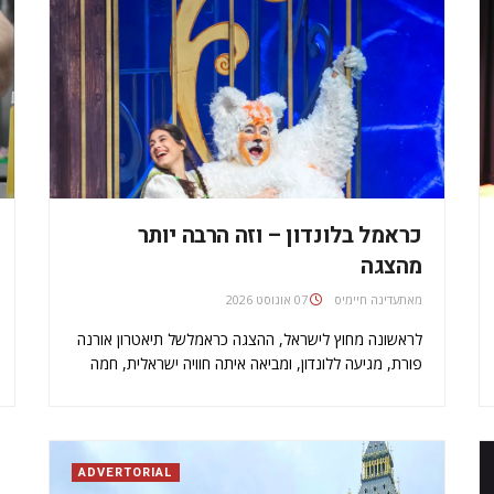
כראמל בלונדון – וזה הרבה יותר
מהצגה
מאת
עדינה חיימיס
07 אוגוסט 2026
לראשונה מחוץ לישראל, ההצגה כראמלשל תיאטרון אורנה
פורת, מגיעה ללונדון, ומביאה איתה חוויה ישראלית, חמה
ומשפחתית אחד המותגים האהובים ביותר על ילדי ישראל,
כבר מזמן איננו רק ספר. הוא תופעה תרבותית שלא
נראתה: 10 ספרים, שש עונות של סדרת טלוויזיה…
ADVERTORIAL