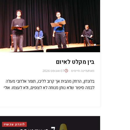
בין מקלט לאיום
מאת
עדינה חיימיס
07 אוגוסט 2026
בלונדון, הרחק מהבית אך קרוב לליבו, תומר אלדובי מעלה
לבמה סיפור שלא נותן מנוחה לא לצופים, ולא לעצמו. אולי
דווקא מתוך המרחק, מתבהרת האפשרות להביט מקרוב
אחרי שתי קריאות מבוימות בלונדון למחזהו "שריף", הוא
מתיישב לשיחה כשהשקט שבא אחרי הסע־רה…
לונדון עכשיו