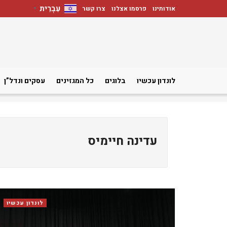
עִבְרִית
אודותינו
פרסמו אצלנו
צרו קשר
▼
לונדון עכשיו
בלוגים
כל המגזינים
עסקים ונדל”ן
עדינה חיימיס
לונדון עכשיו