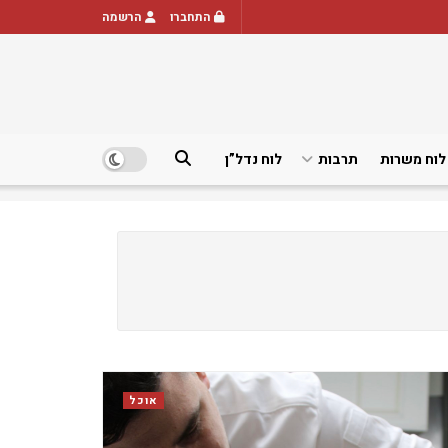
התחברו
הרשמה
לוח משרות
תרבות
לוח נדל”ן
אוכל