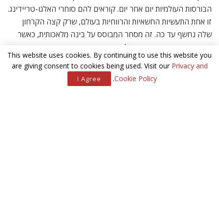
הבורסות העולמיות יום אחר יום. קוראים להם סוחרי האלגו-טריידינג.
זו אחת התעשיות החשאיות והרווחיות בעולם, שרק קצה הקרחון
שלה נחשף עד כה. זה מסחר המבוסס על בינה מלאכותית, כאשר
יותר ויותר חברות קמות במהלך השנים האחרונות. הן מפתות אנשי
This website uses cookies. By continuing to use this website you
היי-טק מנוסים ואת המתמטיקאים המבריקים ביותר, כדי לפתח את
are giving consent to cookies being used. Visit our
Privacy and
הנוסחה שתמיד תצליח להכות את השווקים הפיננסיים.
.
Cookie Policy
I Agree
המודל בנוי על מערכות אוטומטיות מבוססות אלגוריתמים מתמטיים,
אשר שולחות לשוקי העולם כמויות אדירות של הוראות קנייה ומכירה,
ומבצעות הוראות באלפיות השנייה, תוך ניצול עיוותים בשוק או
הזדמנויות ברמות המחירים הקיימים בשווקים שונים ובנכסים שונים.
המערכות גורפות רווחים פנומנאליים לבעליהן: קרנות גידור, שחקני
נוסטרו של בתי השקעות וגם משקיעים פרטיים ששמם אינו מתנוסס
ברבים, אך היקפי הפעולה שלהם לא היו מביישים כל גוף מוסדי.
את הניתוח הממוחשב מבצעים אלגוריתמים מתמטיים, שאותם
מפתחות חברות האלגו-טריידינג, והם נחשבים לנכס היקר ביותר
בענף החשאי הזה. שיגור הפעולות נעשה באמצעות תוכנות