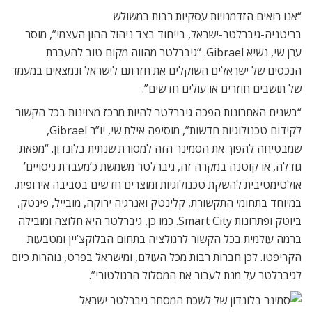
“אנו רואים הזדמנויות עסקיות רבות במשולש
בריטניה-גיברלטר-ישראל, בייחוד בצד ניהול ההון העצמי”, מוסר
ערן שי, נשיא Gibrael. “גיברלטר מהווה מקום טוב להעברת
הנכסים של ישראלים השוקלים את חזרתם לישראל ונמצאים במעמד
של תושבים חוזרים או עולים חדשים”.
“בשנים האחרונות הפכה גיברלטר להיות מרכז מצוינות בכל הקשור
לקידום טכנולוגיות חדשות”, מוסיפה אילת שי, יו”ר Gibrael,
שמבטיחה להפוך את הסמינר הזה למסורת שנתית בלונדון. “מפאת
גודלה, או קוטנה במקרה זה, גיברלטר משמשת כ’מעבדת ניסויים’
אולטימטיבית להשקת טכנולוגיות ומוצרים חדשים בסביבה אירופית.
במיוחד בתחומי התקשורת, קלינטק ואנרגיה ירוקה, מובייל, פינטק,
ביוטק ופתרונות Smart City. כמו כן, גיברלטר היא חלוצה ומובילה
ברמה עולמית בכל הקשור לרגולציה בתחום הבלוקצ’יין ומטבעות
הקריפטו. לכן חברות רבות מכל העולם, ומישראל בפרט, נוהרות כיום
לגיברלטר על מנת לעבור את המסלול הרגולטורי”.