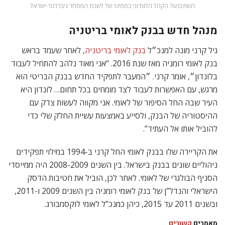
השתכנעו? הקהל הלונדוני בסמינר של לשכת המסחר גיברלטר-ישראל
מנהל חדש בבנק לאומי בריטניה
גיל קרני מונה למנכ״ל
בנק לאומי בריטניה
, לאחר שעמד בראש
בנק לאומי רומניה מאז שנת 2016. “אני מאוד נלהב להתחיל לעבוד
בלונדון״, אומר קרני. ״המעבר לתפקיד החדש בבנק הבריטי הוא
מרגש, עם האפשרות לעבוד לצד מומחים בכל תחום… לונדון היא
העיר שבה החל הסיפור של לאומי. אני מקווה לעשות צדק עם
ההיסטוריה של הבנק, ולסייע באמצעות עשיית החלק שלי כדי
להוביל אותו אל העתיד”.
את הקריירה שלו בבנק לאומי החל קרני ב-1994 במילוי תפקידים
ניהוליים שונים בבנק בישראל. בין השנים 2008-2009 היה ממייסדי
הסניף הבולגרי של לאומי. לאחר לכן, הוביל את חטיבות הדסק
הישראלי והנדל”ן של בנק לאומי רומניה בין השנים 2009 ו-2011,
ובשנים 2011 עד 2015, כיהן כמנכ”ל לאומי לוקסמבורג.
מאמרים
קשורים