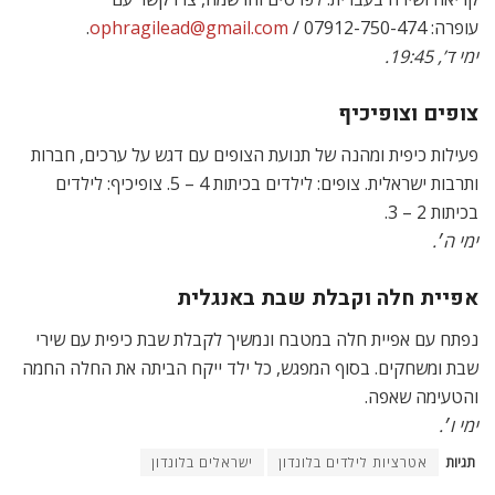
עופרה:
/ 07912-750-474.
ophragilead@gmail.com
ימי ד’, 19:45.
צופים וצופיכיף
פעילות כיפית ומהנה של תנועת הצופים עם דגש על ערכים, חברות
ותרבות ישראלית. צופים: לילדים בכיתות 4 – 5. צופיכיף: לילדים
בכיתות 2 – 3.
ימי ה׳.
אפיית חלה וקבלת שבת באנגלית
נפתח עם אפיית חלה במטבח ונמשיך לקבלת שבת כיפית עם שירי
שבת ומשחקים. בסוף המפגש, כל ילד ייקח הביתה את החלה החמה
והטעימה שאפה.
ימי ו׳.
תגיות
אטרציות לילדים בלונדון
ישראלים בלונדון