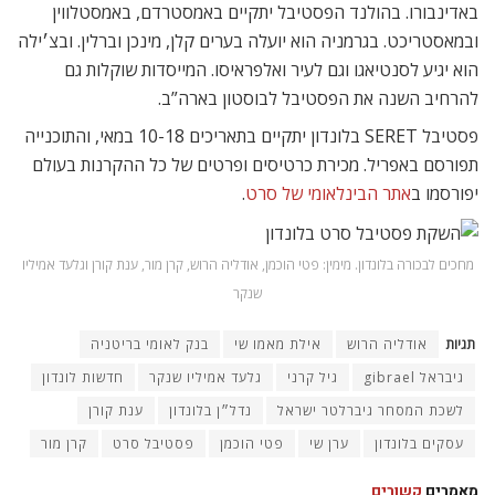
באדינבורו. בהולנד הפסטיבל יתקיים באמסטרדם, באמסטלווין
ובמאסטריכט. בגרמניה הוא יועלה בערים קלן, מינכן וברלין. ובצ׳ילה
הוא יגיע לסנטיאגו וגם לעיר ואלפראיסו. המייסדות שוקלות גם
להרחיב השנה את הפסטיבל לבוסטון בארה”ב.
פסטיבל SERET בלונדון יתקיים בתאריכים 10-18 במאי, והתוכנייה
תפורסם באפריל. מכירת כרטיסים ופרטים של כל ההקרנות בעולם
יפורסמו ב
אתר הבינלאומי של סרט
.
מחכים לבכורה בלונדון. מימין: פטי הוכמן, אודליה הרוש, קרן מור, ענת קורן וגלעד אמיליו
שנקר
תגיות
אודליה הרוש
אילת מאמו שי
בנק לאומי בריטניה
גיבראל gibrael
גיל קרני
גלעד אמיליו שנקר
חדשות לונדון
לשכת המסחר גיברלטר ישראל
נדל״ן בלונדון
ענת קורן
עסקים בלונדון
ערן שי
פטי הוכמן
פסטיבל סרט
קרן מור
מאמרים
קשורים