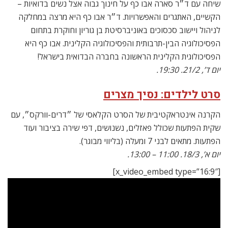
שיחה עם ד״ר סארה אבו כף על חינוך גבוה אצל נשים בדואיות –
הקשיים, האתגרים והאפשרויות. ד״ר אבו כף היא מרצה במחלקה
לניהול ויישוב סכסוכים באוניברסיטת בן גוריון וחוקרת בתחום
הפסיכולוגיה הבין-תרבותית והפסיכולוגיה הקלינית. אבו כף היא
הפסיכולוגית הקלינית הראשונה בחברה הבדואית בישראל!
יום ד’, 21/2. 19:30.
סרט לילדים: נסיך מצרים
הקרנה אינטראקטיבית של הסרט הקלאסי של ״דרים-וורקס״, עם
שקית הפתעות שכולל פאזלים, נשנושים, דפי שירה בציבור ועוד
הפתעות. מתאים לבני 7 ומעלה (בליווי מבוגר).
יום א’, 18/3. 11:00 – 13:00.
[x_video_embed type=”16:9″]