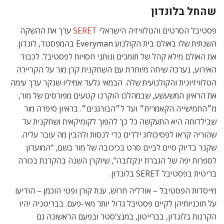
שהחל בלונדון
פסטיבל הסרטים והטלוויזיה הישראלי
SERET
ערך את ההשקה
השנתית שלו באולם בית הקולנוע Everyman בהמפסטד, לונדון.
את האולם מילא קהל של תומכים ונותני חסויות לפסטיבל. לכבוד
האירוע, נערכה שיחה מיוחדת עם השחקנית קרן מור על הקריירה
הטלוויזיונית והקולנועית שלה. הבמאי גלעד אמיליו שנקר ערך עימה
את הראיון המשעשע, שבמהלכו הוקרנו קטעים מפורסים של מור,
מ״החמישייה הקאמרית״ ועד ל״הבורגנים״. בראיון סיפרה מור
שבילדותה היא התעקשה כל כך להפוך לקומיקאית ושחקנית עד
שהוריה קראו לפסיכולוג ילדים כדי לנסות ולהבין מה עובר עליה.
שקנר בדיוק סיים לביים סרט בכיכובה של מור בשם, “המועדון
לספרות יפה של הגברת ינקלובה”, שיוקרן השנה בהקרנת בכורה
בריטית בפסטיבל SERET בלונדון.
מייסדות הפסטיבל – אודליה חרוש, ענת קורן ופטי הוכמן – הודיעו
על תוכניותיהן לקיים פסטיבל גדול יותר מאי-פעם. בבריטניה יהיו
הקרנות בלונדון, בברייטון, במנצ’סטר ובפעם הראשונה גם