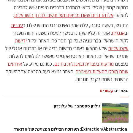
במקום קמפיין שלילי כדאי להתרכז בדברים היפים שיש למדינה
להציע. ו
אלו הדברים שאנו מביאים מפי תושבי לונדון הישראלים
.
החודש, בשעה טובה, עלה אתר האינטרנט החדש שלנו ב
עברית
וב
אנגלית
. אתר זה עליו שקדנו במשך למעלה משנה יהווה מענה
לקול הישראלי בבריטניה שכל כך חסר פה. האתר יכלול
ידיעות
אקטואליות
שלא תמצאו באתרי חדשות בריטיים או בתרגום אנגלי של
אתרים ישראליים. האתר האינטראקטיבי מאפשר לגולשים להעלות
בעצמם
מודעות בעברית ובאנגלית בחינם
, כמו גם מידע על
אירועים
אותם תוכלו להעלות בעצמכם
. האתר נמצא כעת בהרצה עד להשקה
הרשמית נשמח לקבל תגובות.
מאמרים
קשורים
גיליון ספטמבר של עלונדון
Extraction/Abstraction: תערוכת הצילום המצוינת של אדוארד