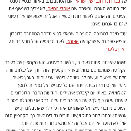
של
נבחרת הרוגבי של ישראל
. אם הסתובבתם באיזור כנסיית סנט
פול בחודש האחרון וראיתם שם
אוהלי מחאה
, לא צריך לשפשף את
העיניים. זה אמנם לא שדרות רוטשילד אבל זה ייצוא ישראלי רעיוני
שגם בו אנחנו גאים.
עוד סיבה למסיבה. הסופר הישראלי לביא תדהר המתגורר בלונדון
הוציא ספר חדש שנקראה
אוסמה
. לא ביוגראפיה אבל מדע בדיוני.
ראיון בלעדי
.
משהו שאנחנו פחות גאים בו, בלשון המעטה, הוא הקמפיין של משרד
הקליטה שמתפרסם בחול ובארץ. הקמפיין הזה דורך על יבלות, זורה
מלח על פצעים ועושה לנו טוויסט ריגשי. אני שהיתי בארץ כאשר
גלעד שליט חזר הביתה ויחד עם כל עם ישראל נצמדתי למסך
הטלוויזיה. באותו יום קיבלתי אימיילים והודעות מחברי הלונדוניים,
שאמרו איזה כיף לך שאת בארץ בימים אלה. בדכ אני מקבלת מסרים
הפוכים מחברי מישראל שאומרים איזה כיף לך שאת בלונדון. יש
אנשים שבחרו לגור בחול ועשו ויתורים גדולים לשם כך. הקמפיין הזה
אולי לא מיועד אליהם אבל זה לא ממש ברור, הוא פונה יותר
לישראלים צעירים שמחפשים את עצמם בעולם. אנחנו חשבנו שאולי