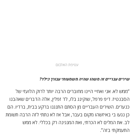
לב. את המלים לא הכרתי, ואת המנגינה רק בכללי. לא ממש
התעמקתי בזה”.
מה אתה יכול לספר על תהליך העבודה הספציפי על האלבום?
“מאז העבודה על ‘תבואות הרוח’ מצאתי את עצמי בצורה יותר
מדוייקת. הרעיון של להקליט אותי מנגן לייב בגיטרה עם המקרופון
ביחד ובלי אוזניות בכלל בא בניגוד גמור לגישה הקודמת שלי
להקלטות, לעבודה עם משינה באולפן או עם נגנים אחרים שאיתם
עבדתי. זה דורש הרבה דיוק. העבודה על ‘חמדת אבות’ ארכה כשנה
וחצי עד שהגענו לביצועים שאתה שומע בגרסה הסופית”.
הגרסאות שלך לשירים האלה הן לא בדיוק גרסאות כיסוי קלאסיות.
ההרגשה היא שאתה בא אליהם בגישה מאוד אישית. לחלקם אתה גם קצת
משנה את הלחן, את האופן בו המלים מוגשות, בהשוואה לביצועים
המקוריים. כלומר, אין כאן ממש חרדת קודש כלפי המקור.
“תראה, פשוט לבצע את השירים בצורה שהם כבר מוכרים בה נראה