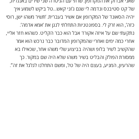
שאני אבדוק את המקרופון. שרתי עם הגיטרה שני שירים באנגלית,
של קט סטיבנס ונדמה לי שגם ג’וני קאש…טל ביקש לשמוע איך
יהיה הסאונד של המקרופון אם אשיר בעברית. ‘תשיר משהו ישן, רוסי
כזה’, הוא זרק לי. בספונטניות התחלתי לנגן את ‘אמא אדמה’.
נתקעתי שם על איזה אקורד אבל הוא כבר הקליט. כשהוא חזר אליי,
אחרי כמה ימים ואחרי שהמקרופון המדובר כבר נרכש הוא אמר
שהקשיב לשיר בלופ ושהיה בביצוע שלי משהו אחר, שכאילו בא
ממסורת הפולק והבליט בשיר משהו שלא היה שם במקור. כך
שהרעיון, המניע, בעצם היה של טל, ומשם התחלנו לגלגל את זה”.
עטיפת האלבום
שירים עבריים זה משהו שהיה משמעותי עבורך כילד?
“ממש לא. אני ואחיי היינו מחוברים הרבה יותר לרוק הלועזי של
הסבנטיז. דיפ פרפל, שוקינג בלו, לד זפלין, אלה הדברים שאהבנו
כנערים. השירים העבריים מן הסתם התנגנו ברקע בבית, ברדיו. הם
כן נגעו בי באיזשהו מקום בעבר, אבל אז לא נתתי לזה הרבה תשומת