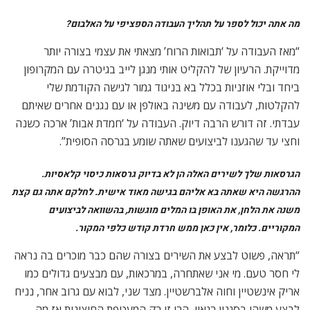
לי חסר טעם. מי אני שאתחרה, במרכאות, עם מבצעים גדולים כמו
אריק אינשטיין וחוה אלברשטיין. מצד שני, לבוא עם גרוב אחר, נניח
לבצע משהו בסגנון רגאיי, הרי זו רק המעטפת החיצונית אז מה
בעצם עשינו…אתה מבין? כדי לבצע את החומרים האלו נדרשתי
למצוא את הדרך האישית שלי אל השיר. למצוא איזו דלת משלי.
כלומר, חרדת קודש לא כלפי השיר או הביצוע המקורי, אלא כלפי
הכוונה. אני אסביר: בסגנון שפעם שירים בוצעו בו היתה איזו סמכות.
היה משורר, או פזמונאי, מלחין, ומבצע. המנגינה היתה מעין מסוע
עליו המלים מתחלפות מבלי ממש להשפיע. היה איזה פער. אני רציתי
לנהל איזה פינג-פונג בין הרשויות. להאיר, לפרום ולפצח את
המשמעות של המלים”.
מאמרים
קשורים
“בעיני המילה הבודדת הזו מכילה
בתוכה את כל מה שחשוב להגיד.”
הקמפוסים הם שדה קרב