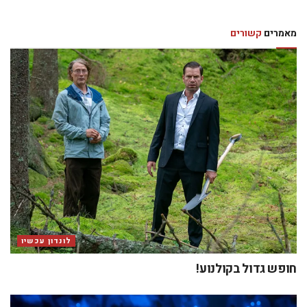
חופש גדול בקולנוע!
לונדון עכשיו
זמר האופרה הישראלי אלירן קדוסי משתתף בבכורה
העולמית של “Krishna” בבריטניה