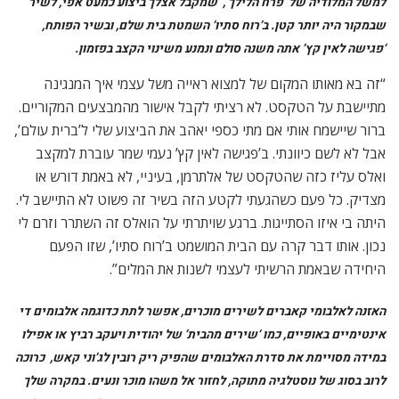
במידה מסויימת את סדרת האלבומים שהפיק ריק רובין לג’וני קאש, כרוכה
לרוב בסוג של נוסטלגיה מתוקה, לחזור אל משהו מוכר ונעים. במקרה שלך
המפגש עם השיר הישן, המוכר, מרגיש הרבה יותר פתוח, לפעמים אפילו
טיפה מבלבל כי אתה לא נאמן למקור אלא מתייחס אליו אחרת. איך אתה
חושב שהאלבום יתקבל בהקשר הזה?
“אלו אלבומים שכבודם במקומם וממש אין לי בעיה איתם. יש בהחלט
עימות בין מה שמוטמע בראשם של אחרים לבין השינויים שביצעתי.
יש אנשים שיחוו את זה אולי קשה. אני לא חזרתי אל הקלטות המקור
ברגע שיצאתי לדרך. וזה הגיע למצב שטל אומר שהוא כבר לא יכול
לשמוע את המקור…אני יודע שיש כבר תגובות מאוד חזקות לאלבום,
גם ל’תבואות הרוח’ היו, אבל אז לא כל כך ידעתי לאן זה יילך מבחינת
להנגיש את זה לאנשים, איך להופיע עם האלבום. בכלל, הרגשתי די
לא שייך – אם זה בספרות או במוסיקה, חיפשתי – ועדיין אני מחפש
את הקהל שלי וגם את מי שאני. וחשבתי, אולי אחפש לא בהווה אלא
בדברים שהשפיעו עליי כילד, כשלא הבנתי. זו מין תלישות – חייב
להבין למה זה שייך, נצר של מה אני, למה הכתיבה שלי שייכת.
האלבום הזה עבורי הוא חיפוש כזה שנכנס לעברית, שכל הזמן