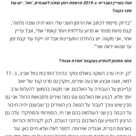
הרעיון להופיע עם האלבום ברחבי העולם, לנגן לקהילות יהודיות
בארצות הברית, אנגליה ואירופה. לספר לאלו שלא חיים כאן. עוד
בעבודה על האלבום חשבנו שאולי הקהל שיגיב על זה יותר חזק הוא
דווקא כזה שלא מכאן, מישראל – כזה עם געגוע לישראל מסויימת.
אנחנו בקשר עם הסוכנות היהודית לגבי ערב כזה”.
ומילה אחרונה לגבי פורמט ההקלטה הנדיר שבו השתמשתם – הדי.אס.די
“הדי.אס.די הוא פורמט הקלטה שטל חיפש כדי להעלות רמה
כמקליט ולי כמבצע. זה פורמט חדש – צורת הקלטה דיגיטלית
ברזולוציה מאוד גבוהה שמשפרת מאוד את איכות הצליל. אי אפשר
לערוך קובץ כזה אלא מקליטים בתוכנה מסויימת. יש פלטפורמות
ספציפיות וחנויות אינטרנטיות שמוכרות אלבומים שהוקלטו במיוחד
בתוכנה כזו, ויש ביקוש. חברה הולנדית בשם ‘נייטיב די.אס.די’
התעניינה, אב ובן יהודים שמוכרים מוסיקה שהקו המקשר שלה הוא
איכות ההקלטה ומה שהם מגדירים מוסיקה יפה. הם אהבו מה
שהשמענו להם וכך יצא ש’חמדת אבות’ קיבל אווירה של תו איכות
חו”לי גבוה ואפילו היינו בין עשרת רבי המכר של הלייבל”.