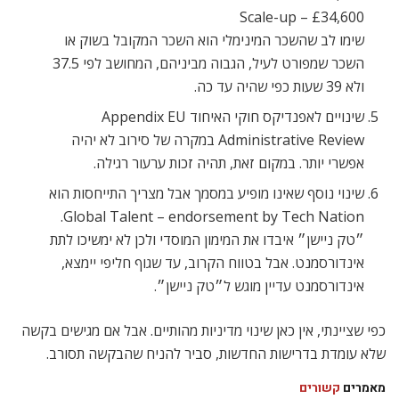
Scale-up – £34,600
שימו לב שהשכר המינימלי הוא השכר המקובל בשוק או
השכר שמפורט לעיל, הגבוה מביניהם, המחושב לפי 37.5
ולא 39 שעות כפי שהיה עד כה.
שינויים לאפנדיקס חוקי האיחוד Appendix EU
Administrative Review במקרה של סירוב לא יהיה
אפשרי יותר. במקום זאת, תהיה זכות ערעור רגילה.
שינוי נוסף שאינו מופיע במסמך אבל מצריך התייחסות הוא
Global Talent – endorsement by Tech Nation.
״טק ניישן״ איבדו את המימון המוסדי ולכן לא ימשיכו לתת
אינדורסמנט. אבל בטווח הקרוב, עד שגוף חליפי יימצא,
אינדורסמנט עדיין מוגש ל״טק ניישן״.
כפי שציינתי, אין כאן שינוי מדיניות מהותיים. אבל אם מגישים בקשה
שלא עומדת בדרישות החדשות, סביר להניח שהבקשה תסורב.
מאמרים
קשורים