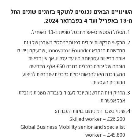
השינויים הבאים נכנסים לתוקף בזמנים שונים החל
מ-13 באפריל ועד 4 בפברואר 2024.
מסלול הסטארט-אפ מתבטל סופית ב-13 באפריל.
מבקשי הבקשות יכולים לפנות למסלול מעודכן של ויזת
החדשנות הנקרא Innovator Founder, שכעיקרון יש לו
אותם דרישות עסקיות שהיו עד עכשיו. אך אין דרישת
הוכחה של יכולת כלכלית בגובה £50 אלף. הדרישה
המעודכנת היא להראות יכולת כלכלית שנדרשת לביצוע
התוכנית העסקית.
מחזיק ויזת החדשנות יוכל לעבוד בעבודה משנית מוגבלת,
אבל אפשרית.
שינוי בשכר המינימום בויזות העבודה:
Skilled worker – £26,200
Global Business Mobility senior and specialist
worker – £45,800