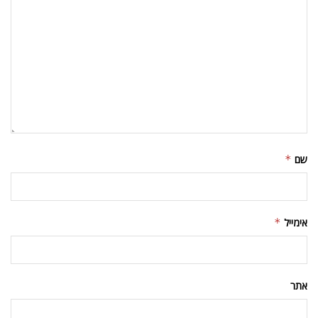
אתר
שמור בדפדפן זה את השם, האימייל והאתר שלי לפעם הבאה שאגיב.
עוד בעלונדון
פרסמו אצלנו
צרו קשר