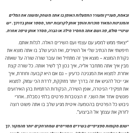
ישנם מקומות ספציפיים בשירים מסויימים שמתרחקים יותר מהמקור. כך
למשל המלודיה של ‘פרח הלילך’, שמקבל אצלך ביצוע כמעט אפי, לשיר
שבמקור היה יותר קטן. ב’רוח סתיו’ השמטת בית שלם, ובשיר הפותח,
‘פגישה לאין קץ’ אתה משנה סולם ונמנע משינוי הקצב בפזמון.
“זה בא מאותו המקום של למצוא ראייה משל עצמי איך המנגינה
מתיישבת על הטקסט. לא רציתי לקבל אישור מהמבצעים המקוריים.
ברור שיישמח אותי אם מתי כספי יאהב את הביצוע שלי ל’ברית עולם’,
אבל לא לשם כיוונתי. ב’פגישה לאין קץ’ נעמי שמר עוברת למקצב
ואלס עליז כזה שהטקסט של אלתרמן, בעיניי, לא באמת דורש או
מצדיק. כל פעם כשהגעתי לקטע הזה בשיר זה פשוט לא התיישב לי.
היתה בי איזו הסתייגות. ברגע שויתרתי על הואלס זה השתרר וזרם לי
נכון. אותו דבר קרה עם הבית המושמט ב’רוח סתיו’, שזו הפעם
היחידה שבאמת הרשיתי לעצמי לשנות את המלים”.
האזנה לאלבומי קאברים לשירים מוכרים, אפשר לתת כדוגמה אלבומים די
אינטימיים באופיים, כמו ‘שירים מהבית’ של יהודית ויעקב רביץ או אפילו