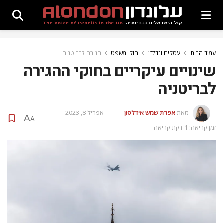
עמוד הבית
עסקים ונדל"ן
חוק ומשפט
הגירה לבריטניה
שינויים עיקריים בחוקי ההגירה
לבריטניה
מאת
אפרת‭ ‬שמש‭ ‬אידלסון
אפריל 8, 2023
A
A
זמן קריאה: 1 דקת קריאה