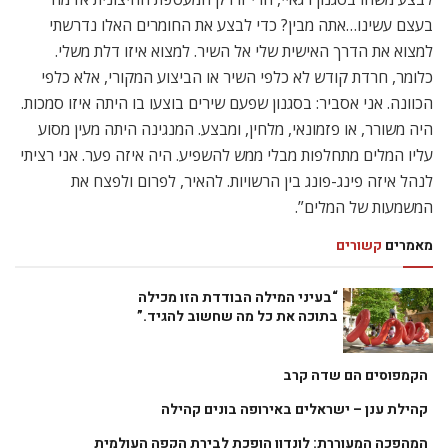
קהילת ענן – ישראלים באירופה בונים קהילה
המהפכה המעוררת: לונדון הופכת לבירת הקפה העולמית
ובאמת, מעניין ומעורר התפעלות האופן בו אתה משחק ומשנה את המלים
והמנגינות המאוד מוכרות והופך אותן לקרובות יותר, מספר אותן בדרכך. יש
שינויי סולם, פה ושם אתה מחסיר מילה או הברה, מסדר אותן טיפה אחרת.
“יצאתי ממש למסע עם עצמי ועם השירים האלה. לגלות אותם.
חיפשתי את הנתיב שלי אל השירים, ואז הגיע שלב בו אתה מוצא את
נקודת המוצא – מוצא איך זה מתחיל ואז עובר שורה שורה עד שאתה
מבין איך אתה מתחבר אליה, איך נכון לך לשיר אותה. כל שורה קצת
אחרת. למצוא את המנגינה כרעיון – גם אם היא קבועה וחוזרת, איך
אני יכול להגיש את זה בדרך יותר מזוקקת, לרדת הכי עמוק. למצוא
את תפקידי הגיטרה, אופן השירה, הנקודות הרתמיות בהן האירועים
פוגשים אחד את השני. זו הצטברות פרטים בלתי נסבלת…אחרי
גיבוש כל הפרטים בהטמעה איטית מגיע שלב בו אתה פשוט רוצה
לזרוק את עצמך אל הביצוע”.