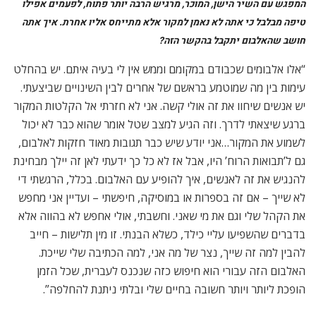
הופכת ליותר ויותר חשובה בחיים שלי ובלתי ניתנת להחלפה”.
ועוד בעניין העברית- ב-2019 פרסמת רומן שזכה לשבחים, ‘חוה’. יש עוד
ספר בקנה?
“בדיוק סיימתי לכתוב את הרומן השני שלי. הוא יהיה שונה מ’חוה’,
קצת פחות מפוזר או פרוע עלילתית ויותר קאמרי אולי, אבל עדיין
אחר, אני מקווה. יש בהחלט התעניינות אבל זה ייקח עוד קצת זמן
עד שהוא יראה אור”.
אתה מתכוון להופיע בעקבות ‘חמדת אבות’?
“כן, יהיה ערב השקה באולם צוקר בהיכל התרבות בתל אביב, ב- 11
למאי, ושבו אבצע ארבעה שירים, ויוקרן גם סרט קצר של יואב
קליינמן על העבודה על האלבום. אני מקווה בהמשך להעלות ערב
יותר מלא, לבצע את האלבום וגם כמה שירים מ’תבואות הרוח’. אני גם
מבין שיש צורך לעבוד על הגשה בין השירים כך שבעצם יהיה חיבור
על הבמה בין שני העולמות בהם אני חי, הספרותי והמוזיקלי. עלה גם