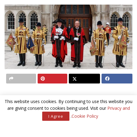
לכל המשפחה
This website uses cookies. By continuing to use this website you
are giving consent to cookies being used. Visit our
Privacy and
The Lord Mayor Show
:
כמו בכל שנה בשמונה המאות
.
Cookie Policy
I Agree
האחרונות, לונדון חוגגת את תחילת כהונתו של הלורד ראש העיר של
לונדון (בתמונה למעלה). היום מתחיל ב-9:00 בבוקר עם שיט על
נהר התמזה כשהטאואר ברידג’ מתוזמן להיפתח כהצדעה בשעה