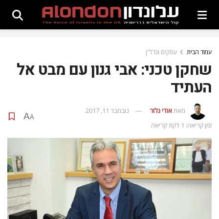
עמוד הבית
עסקים ונדל"ן
שחקן‭ ‬טכני: אבי גנון עם מבט אל
העתיד
מאת
אודי גלזר
נובמבר 11, 2017
A
A
זמן קריאה: 1 דקת קריאה