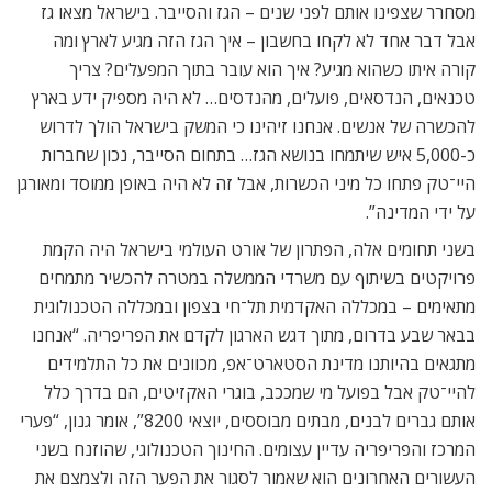
מסחרר שצפינו אותם לפני שנים – הגז והסייבר. בישראל מצאו גז
אבל דבר אחד לא לקחו בחשבון – איך הגז הזה מגיע לארץ ומה
קורה איתו כשהוא מגיע? איך הוא עובר בתוך המפעלים? צריך
טכנאים, הנדסאים, פועלים, מהנדסים… לא היה מספיק ידע בארץ
להכשרה של אנשים. אנחנו זיהינו כי המשק בישראל הולך לדרוש
כ-5,000 איש שיתמחו בנושא הגז… בתחום הסייבר, נכון שחברות
היי־טק פתחו כל מיני הכשרות, אבל זה לא היה באופן ממוסד ומאורגן
על ידי המדינה”.
בשני תחומים אלה, הפתרון של אורט העולמי בישראל היה הקמת
פרויקטים בשיתוף עם משרדי הממשלה במטרה להכשיר מתמחים
מתאימים – במכללה האקדמית תל־חי בצפון ובמכללה הטכנולוגית
בבאר שבע בדרום, מתוך דגש הארגון לקדם את הפריפריה. “אנחנו
מתגאים בהיותנו מדינת הסטארט־אפ, מכוונים את כל התלמידים
להיי־טק אבל בפועל מי שמככב, בוגרי האקזיטים, הם בדרך כלל
אותם גברים לבנים, מבתים מבוססים, יוצאי 8200”, אומר גנון, “פערי
המרכז והפריפריה עדיין עצומים. החינוך הטכנולוגי, שהוזנח בשני
העשורים האחרונים הוא שאמור לסגור את הפער הזה ולצמצם את