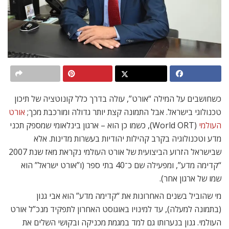
כשחושבים על המילה “אורט”, עולה בדרך כלל קונוטציה של תיכון
טכנולוגי בישראל. אבל התמונה קצת יותר גדולה ומורכבת מכך;
אורט
העולמי
(World ORT), כשמו כן הוא – ארגון בינלאומי שמספק תכני
מדע וטכנולוגיה בקרב קהילות יהודיות בעשרות מדינות. אלא
שבישראל הזרוע הביצועית של אורט העולמי נקראת מאז שנת 2007
“קדימה מדע”, ומפעילה שם כ־40 בתי ספר (ו”אורט ישראל” הוא
שמו של ארגון אחר).
מי שהוביל בשנים האחרונות את “קדימה מדע” הוא אבי גנון
(בתמונה למעלה), עד למינויו באוגוסט האחרון לתפקיד מנכ”ל אורט
העולמי. גנון בנערותו גם למד במגמת מכניקה ובקושי השלים את