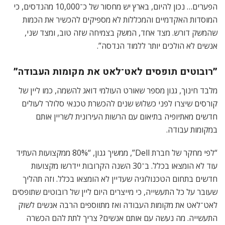
הפערים… נכון להיום, בארץ יש מחסור של כ־10,000 מהנדסים, כי
המוסדות האקדמיים והמכללות לא מספיקים להכשיר את הכמות
שהמשק דורש. מצד אחד, המשק בצמיחה שזה טוב, ומצד שני,
אנשים לא הולכים יותר ללמוד הנדסה”.
״רובוטים תופסים לאט־לאט את מקומות העבודה״
מלבד חינוך, גנון מספר שאורט העולמי דואג להשמה, כמו ליין של
קורסים שיצרו לפני כשלוש שנים להכשרת טכנאי סלולר לעולים
חדשים מאתיופיה בתיאום עם הרשות העירונית לשריין אותם
במקומות עבודה.
“לפי מחקר של חברת Dell”, ממשיך גנון, “80% ממקצועות העתיד
עוד לא הומצאו בכלל. ב־30 השנה הקרובות יידרשו מקצועות
חדשים בתחום הטכנולוגיה שעדיין לא הומצאו בכלל. וזה תהליך
שעובר על כל התעשייה, כי מייצרים היום ליין של רובוטים שתופסים
לאט־לאט את מקומות העבודה ואז מתווספים הרבה אנשים לשוק
התעשייה. מה נעשה עם אותם אנשים? צריך לתת להם הכשרה