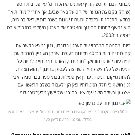
מבחני הבגרות, כשהעדיף את מגרש הכדורגל על פני בית הספר
(שיחק בקבוצת הנוער של הפועל באר שבע). אך אחרי לימודי תואר
במדעי התנהגות וכלכלה ומשרות שונות בשגרירות ישראל ברוסיה,
הוא נחשף לתחום החינוך והצטרף אל הארגון העולמי כמנכ”ל אורט
רוסיה ב־2003.
כיום, מהמטה המרכזי של הארגון בלונדון, גנון נמצא בקשר עם
קהילות יהודיות בכ־40 מדינות בעולם, שבהן מעוניין להגביר את
המודעות לארגון הוותיק. “מבחינתי, הארגון הזה חייב להיות על
המפה של כל ראש קהילה שרוצה לעסוק בחינוך”, הוא מצהיר.
למרות מיקום המטה, עדיין אין פעילות בבתי ספר בבריטניה, אבל
גנון חושף כי חלק ממטרותיו כאן הן “לעבוד בשלב הראשון עם
JCoSS ובשלב השני עם JFS בהיבט של ייעוץ מדעי־טכנולוגי”.
ב־30 השנה הקרובות יידרשו מקצועות חדשים בתחום הטכנולוגיה שעדיין לא הומצאו
בכלל”. אבי גנון יחד עם גדעון סער