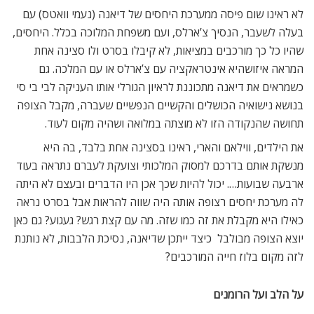
לא ראינו שום פיסה ממערכת היחסים של דיאנה (נעמי וואטס) עם
בעלה לשעבר, הנסיך צ’ארלס, ועם משפחת המלוכה בכלל. היחסים,
שהיו כל כך מורכבים במציאות, לא קיבלו בסרט ולו סצינה אחת
המראה איזושהיא אינטראקציה עם צ’ארלס או עם המלכה. גם
כשמראים את דיאנה מתכוננת לראיון הגורלי אותו העניקה לבי בי סי
בנושא נישואיה הכושלים והקשיים הנפשיים שעברה, מקבל הצופה
תחושה שהנקודה הזו לא מוצתה במלואה ושהיה מקום לעוד.
את הילדים, ווילאם והארי, ראינו בסצינה אחת בלבד, בה היא
מנשקת אותם בדרכם למסוק המלכותי וצועקת לעברם נתראה בעוד
ארבעה שבועות…. יכול להיות שכך אכן היו הדברים ובעצם לא היתה
לה מערכת יחסים רצופה אותה היה שווה להראות אבל בסרט נראה
כאילו היא מקבלת את זה כמו שזה. מה עם קצת רגש? געגוע? גם כאן
יוצא הצופה מבולבל  כיצד ייתכן שדיאנה, נסיכת הלבבות, לא נותנת
לזה מקום בלוז חייה המורכבים?
על הלב ועל הרומנים