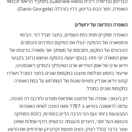
הבריטון גבריאלה ריביס (Gabriele Ribis) בתפקיד הראשי וכבמאי
האופרה, וזמר הבס-בריטון, דריו ג’ורג’לה (Dario Giorgele).
האופרה החדשה של ירושלים
האופרה תתקיים תחת כפת השמיים, בחצר מגדל דוד. הבימוי
והתפאורה של ההפקה ינצלו את המיקום המדהים והנתונים
הטבעיים של המקום, ויתבססו על משחקי אור ותאורה בניצוחו של
אומן התאורה יוגי מזוז. בנוסף יעשה בהפקה שימוש נרחב בקטעי
וידאו ארט של אומן הווידיאו ארט האיטלקי ג’נמרקו דאגוסטינו,
שייעזר בחמש מצלמות שיוצבו במקומות שונים בחצר המגדל וישדרו
קטעי וידאו אונליין מזוויות שונות של המתרחש על במת האופרה
במקומות שונים במגדל.
דון ג’ובאני, אופרה של וולפגנג אמדאוס מוצרט ולורנצו דה פונטה,
עלתה לראשונה בפראג ב-1787 ומאז הפכה לאחת האופרות
המבוצעות ביותר ועם הכי הרבה הדים בספרות, בזכות המוזיקה
והנושא העל זמני, היצרים והעצמה הרגשית: רודף שמלות שאינו
עוצר בדבר (כולל רצח), נשים פגועות וקרוביהן שרודפים את הרשע