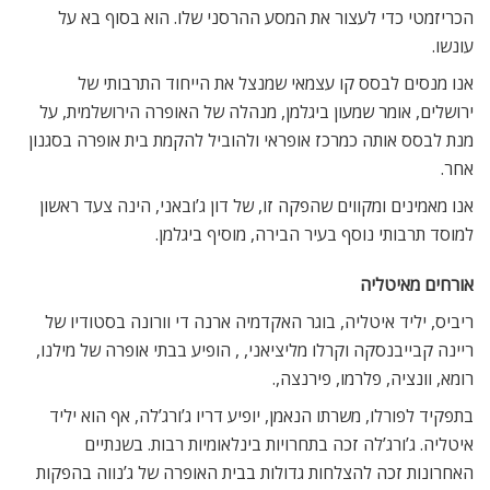
הכריזמטי כדי לעצור את המסע ההרסני שלו. הוא בסוף בא על
עונשו.
אנו מנסים לבסס קו עצמאי שמנצל את הייחוד התרבותי של
ירושלים, אומר שמעון ביגלמן, מנהלה של האופרה הירושלמית, על
מנת לבסס אותה כמרכז אופראי ולהוביל להקמת בית אופרה בסגנון
אחר.
אנו מאמינים ומקווים שהפקה זו, של דון ג’ובאני, הינה צעד ראשון
למוסד תרבותי נוסף בעיר הבירה, מוסיף ביגלמן.
אורחים מאיטליה
ריביס, יליד איטליה, בוגר האקדמיה ארנה די וורונה בסטודיו של
ריינה קבייבנסקה וקרלו מליציאני, , הופיע בבתי אופרה של מילנו,
רומא, וונציה, פלרמו, פירנצה,.
בתפקיד לפורלו, משרתו הנאמן, יופיע דריו ג’ורג’לה, אף הוא יליד
איטליה. ג’ורג’לה זכה בתחרויות בינלאומיות רבות. בשנתיים
האחרונות זכה להצלחות גדולות בבית האופרה של ג’נווה בהפקות