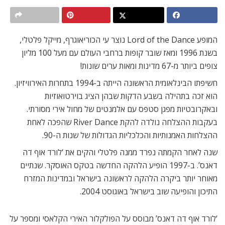
המופע Lord of the Dance נוצר עי הכוריאוגרף, מייקל פלטלי,
בשנת 1996 ומאז שובר קופות ברחבי העולם עם מעל 100 מליון
צופים ביותר מ-67 מדינות ומאות ערים שונות!
חשיפתו הבינלאומית הראשונה הייתה ב-1994 בתחרות האירוויזיון.
הוא זכה בתהילה בשבע הדקות שבהן הציג בוירטואוזיות
ובאקרובטיות מפגן סטפס עם אלמנטים של מחול אירי מסורתי.
בעקבות ההצלחה נולדה להקת River Dance שהפכה לאחת
ההצלחות האמנותיות והכלכליות הגדולות של שנות ה-90.
שנה לאחר הקמתה נפרד ממנה פלטלי והקים את ‘לורד אוף דה
דאנס’. ב-1997 הופיע הלהקה החדשה בטקס האוסקר. שנתיים
מאוחר יותר ביקרה הלהקה לראשונה בישראל ובמדינות המזרח
התיכון והופיעה שוב בישראל באוגוסט 2004.
‘לורד אוף דה דאנס’ מבוסס על הפולקלור האירי הקלאסי ומספר על