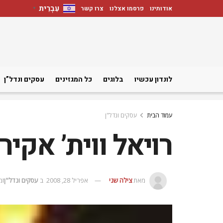
עִבְרִית
אודותינו
פרסמו אצלנו
צרו קשר
▼
לונדון עכשיו
בלוגים
כל המגזינים
עסקים ונדל”ן
עמוד הבית
עסקים ונדל"ן
רויאל ווית’ אקיר
מאת
צילה שני
אפריל 28, 2008
ב
עסקים ונדל"ן
זמן 