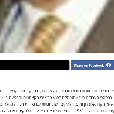
Share on Facebook
נדיה הבינלאומית למיטות מתכווננות ולמזרנים, נמצא במגעים מתקדמים לקראת 
הקו תאלונדון ומתכוון להקים רשת חנויות עם נקודת מכירה גדולה בלונ
ברחבי אנגליה. ברססט נשוי + 2- דור המשך להוריו שהקימו את הולנדיה ב-1981 – בודק