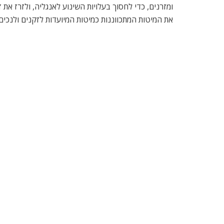
את המיטות המתכווננות כמיטות המיועדות לזקנים ולנכים
***
וגרינפילד תנחה את הפאנל, מה צופה לנו המחר המדעי.
העומדת בראש המכון המלכותי הבריטי, משתתפת אחת לשבוע
בעולם. היא נולדה לאב יהודי ורואה עצמה כיהודיה גאה
***
ערב חגיגות ה-60 למדינה, זכתה ישראל לאמ
המטח שלה מדרגת A2 ל-A1. העל
הלאומי, על אף הלחצים הכלכליים והפוליטיים, ההוצאות
רוני בר-און, ציין בסיפוק את ההכרה בחוסנה וביציבו