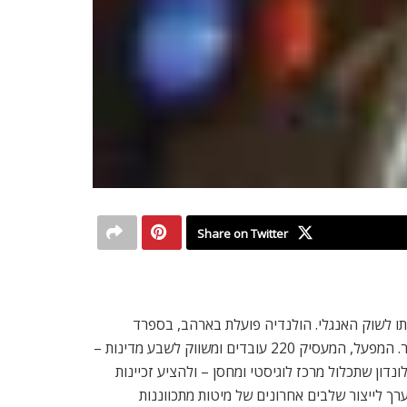
Share on Twitter
כניסתו לשוק האנגלי. הולנדיה פועלת בארהב, בספרד
ובישראל. מרכז המופ והייצור שלה נמצא בשדרות, ולדברי ברססט העבודה בו לא הופסקה לרגע חרף ירי הקאסמים והפגיעה בייצור. המפעל, המעסיק 220 עובדים ומשווק לשבע מדינות –
דון שתכלול מרכז לוגיסטי ומחסן – ולהציע זכיינות
 במקביל גם אפשרות להקים באנגליה מערך לייצור שלבים אחרונים של מיטות מתכווננות