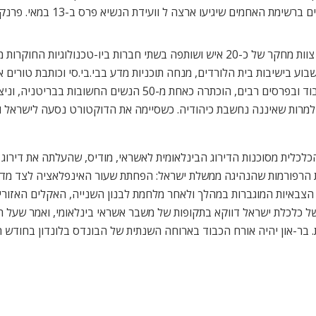
. המבנה ההיסטורי, שנפתח ב-1865, שימש תמיד כמוקד בילוי לדמויות ציבוריות, ביניהן: אוסקר ויילד, מ
 כ-1,600 מר.
לרכישת חברות נדלן בריטיות איכותיות הנסחרות מתחת להון העצמי שלהן
לבנדר’, בהשתתפות ג’ודי דנץ’ ומגי סמית’,
 ב-13 במאי.
סקים בכירים מחול, בין היתר גם מבריטניה, יתקיים במלון דיוויד