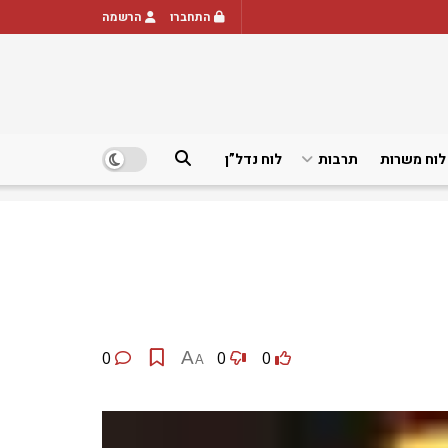
התחברו
הרשמה
לוח משרות
תרבות
לוח נדל”ן
0
A
0
0
A