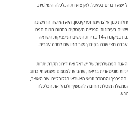
חברת אלרוב נדלן ומלונאות, בשליטת איש העסקים הישראלי, אלפרד אקירוב, הגיעה להבנה עם הממונה על נכסי המלכה לרכישת הבר-מסעדה קפה רויאל שברחוב ריג’נט, תמורת 90
רגרט תאצ’ר, נואל קאוורד, מוחמד עלי, וירג’יניה וולף וטוני בלייר.
, ומהוות פוטנציאל להשבחה. בין החברות
מאמרים
קשורים