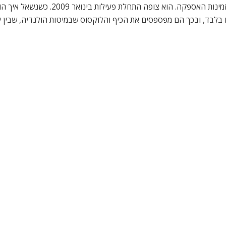
ומזרנים, כדי לחסוך בעלויות השינוע לאנג
 בלבד, ובכך הם מפספסים את הכיף והלוקסוס שבמיטות הולנדיה, שבין י
פרופ’ סוזן גרינפילד  ראש המכון
גרינפילד – פרופסור לרוקחות באונ’ אוקספורד – מנהלת צוות מחקר של כ-20 איש ושותפה ב
 בישיבות בית הלורדים, מנחה תוכניות מדע בבי.בי.סי וכותבת טורים א
, למרות שאיננה נחשבת כיהודיה. כשסיימה את הדוקטורט נסעה לישראל ו
ון ביכולתה הכלכלית מסוכנות הדירוג הבינלאומית לאשראי, מודיס, שהעלתה את 
את הדירוג משקפת את הרפורמות שהנהיגה ממשלת ישראל: הפחתת שעור האינפלאציה ל
 הצבאיות המוגברות במהלך ולאחר מלחמת לבנון השנייה, האקלים האזורי
תה של כלכלת ישראל דווקא בתקופות של משבר אשראי בינלאומי, ואמר שע