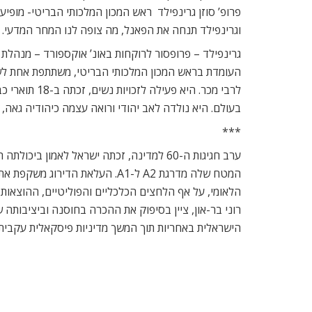
***
מיליון לישט
בכוונת החברה לחכור את הנכס מהממונה על נכסי המלכה ל-125 שנה, ולהפוך אותו למלון שישה כוכבים שיכלול 160 סוויטות וחדרים, ושטחי מסחר בהיקף של
***
דלק נדלן, בשליטת יצחק תשובה, נמצאת גם היא במגעים 
נמצאות:Great Portland Estates- אחת מחברות הנדלן המניב הגדולות בבריטניה, שבבעלותה נכסים בשווי של 1.6 ביליון לישט, והחברות Brixton ו-Assura.
***
השחקן והבמאי הבריטי, צ’רלס דאנס, במאי הסרט ‘גברות ב
יהיה אורח הכבוד של פסטיבל הקולנוע הבינלאומי שיפתח באילת
***
הכנס השנתי והיוקרתי של נס טכנולוגיה בהשתתפות אנשי ע
אינטרקונטיננטל ב-20 במאי. אורח הכבוד יהיה סגן נשיא ארהב לשעבר, אל גור.