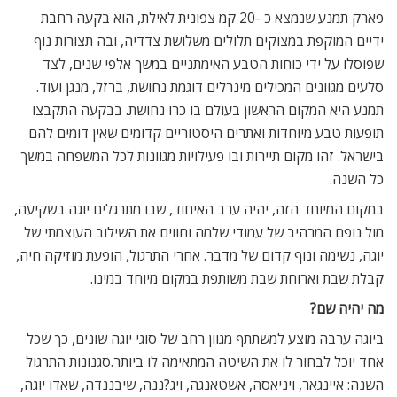
פארק תמנע שנמצא כ -20 קמ צפונית לאילת, הוא בקעה רחבת
ידיים המוקפת במצוקים תלולים משלושת צדדיה, ובה תצורות נוף
שפוסלו על ידי כוחות הטבע האימתניים במשך אלפי שנים, לצד
סלעים מגוונים המכילים מינרלים דוגמת נחושת, ברזל, מנגן ועוד.
תמנע היא המקום הראשון בעולם בו כרו נחושת. בבקעה התקבצו
תופעות טבע מיוחדות ואתרים היסטוריים קדומים שאין דומים להם
בישראל. זהו מקום תיירות ובו פעילויות מגוונות לכל המשפחה במשך
כל השנה.
במקום המיוחד הזה, יהיה ערב האיחוד, שבו מתרגלים יוגה בשקיעה,
מול נופם המרהיב של עמודי שלמה וחווים את השילוב העוצמתי של
יוגה, נשימה ונוף קדום של מדבר. אחרי התרגול, הופעת מוזיקה חיה,
קבלת שבת וארוחת שבת משותפת במקום מיוחד במינו.
מה יהיה שם?
ביוגה ערבה מוצע למשתתף מגוון רחב של סוגי יוגה שונים, כך שכל
אחד יוכל לבחור לו את השיטה המתאימה לו ביותר.סגנונות התרגול
השנה: איינגאר, ויניאסה, אשטאנגה, ויג?ננה, שיבננדה, שאדו יוגה,