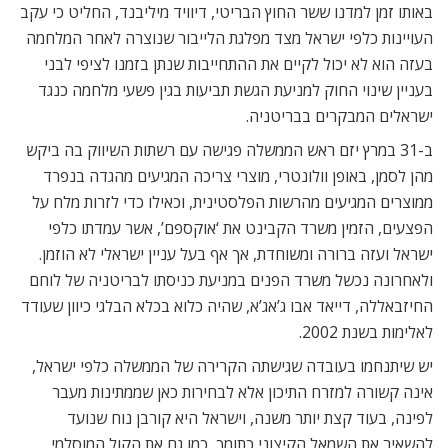
באותו זמן למדנו ששר החוץ הבריטי, דיוויד מיליבנד, החליט כי עקב
העויינות כלפי ישראל מצד מפלגת הלייבור שנוצרה לאחר המלחמה
בעזה הוא לא יכול לקיים את ההתחייבות שנתן בזמנו לציפי לבני
בעניין שינוי החוק למניעת הגשת תביעות בגין פשעי מלחמה כנגד
ישראלים המבקרים בבריטניה.
ב-31 במרץ יזם ראש הממשלה פגישה עם רשתות השיווק בה ביקש
מהן לסמן, באופן וולונטרי, מוצרי צריכה המגיעים מהגדה בנפרד
ממוצרים המגיעים מהרשות הפלסטינית, וכאילו כדי לזרות מלח על
הפצעים, הזמין משרד הקבינט את ‘אוקספם’, אשר עמדתו כלפי
ישראל ועזה ברורה ומשוחדת, אך אף בעל עניין ישראלי לא הוזמן.
ולאחרונה נכשל משרד הפנים במניעת כניסתו לבריטניה של לוחם
החיזבאללה, דייאד אבו ג’אג’א, שהיה כלוא בכלא הבלגי כיוון שעודד
לאלימות בשנת 2002.
יש שיתנחמו בעובדה שגישתה הקרירה של הממשלה כלפי ישראל,
אינה קשורה למזרח התיכון אלא לבחירות כאן שממתינות מעבר
לפינה, בעוד קצת יותר משנה, וישראל היא קורבן נוח שנועד
להשאיר את השמאל הקיצוני כתומך, כמו גם את הקול המוסלמי.