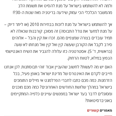
ולמה לא להשתמש בישראל על מנת להסיט את תשומת הלב
מהמשבר הכלכלי הכי עמוק שידעה בריטניה מאז שנות ה-30?!
אך להשתמש בישראל על מנת לזכות בבחירות 2010 (או ליתר דיוק –
על מנת למזער את גודל התבוסה) זה מסוכן. קורבנות שכאלה לא
תמיד עובדים בצורה שמצפים מהם. זכרו את קין והבל – אלוהים
סירב לקבל את הקורבן שעשה קין ואל קין ואל מנחתו לא שעה
(בראשית, ד’ 5). אסטרטגיה כזו עלולה להגביר את השיח האנטישמי
הנפוץ במילא, לטווח הרחוק.
האם יש מה לעשות? לחשוב שהעניין אבוד זוהי תבוסתנות. לכן אנחנו
חייבים לקדם את האינטרס של מדינת ישראל באופן פעיל, בכל
הזדמנות. כמה מכם כתבו לחברי הפרלמנט אי מיילים התומכים
בישראל במהלך שלושת החודשים האחרונים? כמה מכם מוכנים
ומסוגלים לדבר בעד ישראל במפגשים עויינים כלפיה המתקיימים
באוניברסיטאות?
מאמרים
קשורים