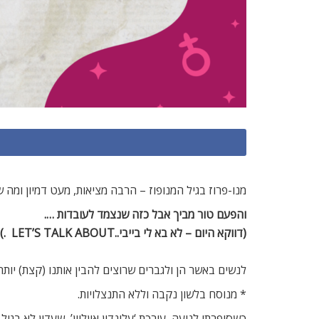
מנו-פרוז בגיל המנופוז – הרבה מציאות, מעט דמיון ומה 
והפעם טור מביך אבל כזה שנצמד לעובדות ….
(דווקא היום – לא בא לי בייבי..
LET’S TALK ABOUT
(.
לנשים באשר הן ולגברים שרוצים להבין אותנו (קצת) יותר!
* מנוסח בלשון נקבה וללא התנצלויות.
כשסיפרתי לנועה, עורכת ‘עלונדון אוןליין’ ,שעדין לא בגיל