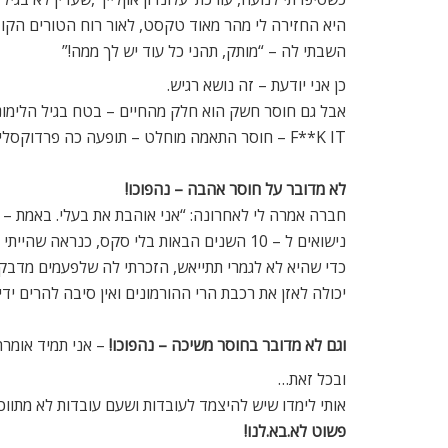
היא החזירה לי מהר מאוד טקסט, לאור רוח הטורים הקוד
השבתי לה – “מותק, תהני כל עוד יש לך ממה!”
כן אני יודעת – זה נושא רגיש.
אבל גם חוסר חשק הוא חלק מהחיים – בטח בגיל הלימונצ
F**K IT – חוסר התאמה מוחלט – תופעה כה פרדוקסלית ובדיוק בגלל זה כל כך ‘בול בפוני’ לגיל הזה.
לא מדובר על חוסר אהבה – נהפוכו!
חברה אמרה לי לאחרונה: “אני אוהבת את בעלי. באמת – מ
נישואים ל – 10 השנים הבאות בלי סקס, כנראה שהייתי חותמת מיד ומבקשת עט נוסף”
כדי שהיא לא לגמרי תתייאש, הזכרתי לה שלפעמים מדבק
יכולה לאזן את רכבת הרי ההורמונים ואין סיבה להרים ידי
וגם לא מדובר בחוסר משיכה – נהפוכו!
– אני תמיד אומרת
ובכל זאת…
אותי לימדו שיש להיצמד לעובדות ושעם עובדות לא מתווכח
פשוט לא.בא.לנו!