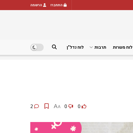
התחברו
הרשמה
לוח משרות
תרבות
לוח נדל”ן
2
A
0
0
A