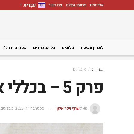
עִבְרִית
אודותינו
פרסמו אצלנו
צרו קשר
▼
לונדון עכשיו
בלוגים
כל המגזינים
עסקים ונדל”ן
עמוד הבית
בלוגים
פרק 5 – בכללי אני בלתי!
מאת
שחף ויינר איתן
ספטמבר 14, 2025
ב
בלוגים
,