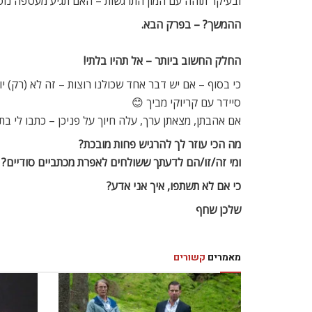
ובעיקר תוהה עם המון התרגשות – האם תגיע מעטפה נו
ההמשך? – בפרק הבא.
החלק החשוב ביותר – אל תהיו בלתי
!
כי בסוף – אם יש דבר אחד שכולנו רוצות – זה לא (רק) יו
סיידר עם קריוקי מביך 😊
אם אהבתן, מצאתן ערך, עלה חיוך על פניכן – כתבו לי בת
מה הכי עוזר לך להרגיש פחות מובכת?
ומי זה/זו/הם לדעתך ששולחים לאפרת מכתביים סודיים?
כי אם לא תשתפו, איך אני אדע
?
שלכן שחף
מאמרים
קשורים