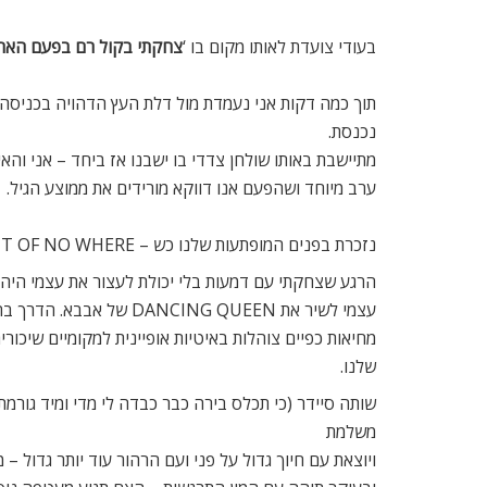
בעודי צועדת לאותו מקום בו ‘
צחקתי בקול רם בפעם האחר
תוך כמה דקות אני נעמדת מול דלת העץ הדהויה בכניסה
נכנסת.
מתיישבת באותו שולחן צדדי בו ישבנו אז ביחד – אני והא
ערב מיוחד ושהפעם אנו דווקא מורידים את ממוצע הגיל.
נזכרת בפנים המופתעות שלנו כש – OUT OF NO WHERE בעל המקום תופס את המיקרופון ובמקום לשמוע את אלטון ג’ון ומכריז כי הקריוקי מיד מתחיל ובואו בהמוניכם לבחור שיר …
הרגע שצחקתי עם דמעות בלי יכולת לעצור את עצמי היה ה
עצמי לשיר את ING QUEEN
מחיאות כפיים צוהלות באיטיות אופיינית למקומיים שיכו
שלנו.
שותה סיידר (כי תכלס בירה כבר כבדה לי מדי ומיד גורמת 
משלמת
ויוצאת עם חיוך גדול על פני ועם הרהור עוד יותר גדול – 