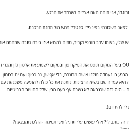
ונה’
, אני תוהה האם אצליח לשחזר את הרגע.
 לפאב השכונתי בפינצילי סנטרל ממש מול תחנת הרכבת.
יש שלי, באותו ערב חורפי וקריר, מתים למצוא איזו בירה טובה שתחמם או
רגע בו נעמדה מולנו אישה מבוגרת, בלי אף שן, גב כפוף ועם ים בטחון
DANC של אבבא. הדרך בה היא עמדה שם בשיא הרצינות, נותנת את כל כולה להופעה משכנעת עם
רים – היה כזה שכנראה לא נשכח אף פעם מבין שלל החוויות הבריטיות
לי להירדם).
מי זה כותב לי? אולי עושים עלי תרגיל ואני תמימה -הולכת ומבצעת?