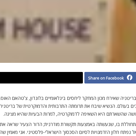
Share on Facebook
ין ישראל לבריטניה שאירח מכון המחקר ליחסים בינלאומיים בלונדון, צ’טהאם ה
רבים בעולם. הנשיא שיבח את תרומתה התרבותית והדמוקרטית של בריטניה
ושה שהשארתם היא השאיפה לדמוקרטיה, למרות הבעיות שהיא מציגה.
חוללת בו, שנעשתה באמצעות תקשורת מודרנית; הדור הצעיר שראה את 
נפתח חלון הזדמנויות לסיום הסכסוך הישראלי-פלסטיני. אני מאמין שהפ