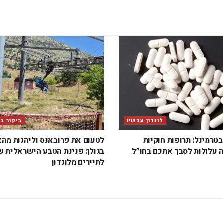
לונדון עכשיו
ביקור ב
טרמינל: תרופות חוקיות
לטעום את פרובאנס וליהנות מה
 עלולות לסבך אתכם בחו”ל
בגולן: פנינת הטבע הישראלית 
לתיירים מלונדון