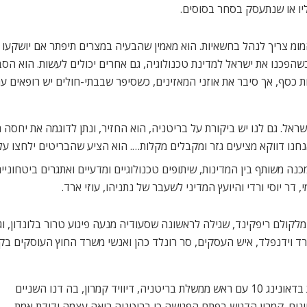
יו או שנתעסק בסחר בסוסים.
מ צריך לנהל בחשאיות. הוא מאמין שהבעיה במצרים תיפתר אם יושקעו בה ת
 שאנחנו עשינו, כשהפכנו את ישראל למדינת טכנולוגיה, גם אחרים יכולים לעשות.
כסף, אך סיבר את אוזני המאזינים, כשסיפר שבבתי-חולים יש רופאים ע
שראל. גם לנו יש ביקורת על בריטניה, הוא החזיר, ונתן לדוגמה את יח
נחנו דווקא מציעים גזר ומקבלים מקלות…. הוא הציע שהבריטים ילחצו ע
משותף בין המדינות, שיתופים טכנולוגיים ומדעיים ואתגרים ביטחוניים.
ר יוסי ורדי והיועץ המדיני לשעבר של נתניהו, עוזי ארד.
קולם ריפקינד, שגילה לראשונה שסעודיה מנעה פיגוע טרור בלונדון, וג
ורד וידנפלד, איש העסקים, סר רונלד כהן ואנשי משרד החוץ העוסקים בק
לאחר הוועידה, קיים נשיא המדינה פגישת עבודה מדינית בדאונינג 10 עם ראש ממשלת בריטניה, דיוויד קמרון, בה דנו השניים
נים. קמרון הדגיש בפתח הפגישה כי בריטניה רואה עצמה ידידת אמת