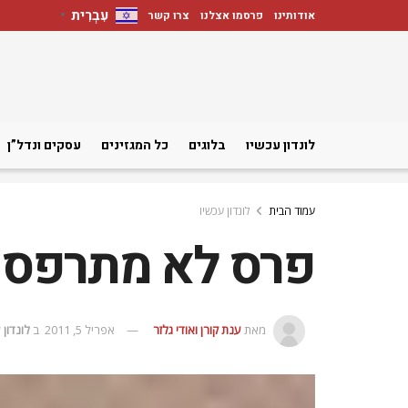
עִבְרִית
אודותינו
פרסמו אצלנו
צרו קשר
▼
לונדון עכשיו
בלוגים
כל המגזינים
עסקים ונדל”ן
עמוד הבית
לונדון עכשיו
פרס לא מתרפס –
מאת
ענת קורן ואודי גלזר
אפריל 5, 2011
ב
לונדון 