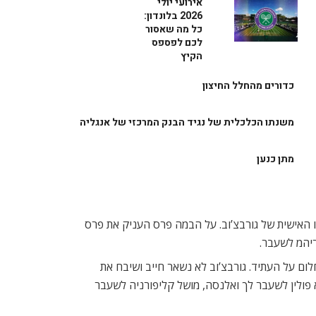
אירועי יולי
2026 בלונדון:
כל מה שאסור
לכם לפספס
הקיץ
כדורים מהחלל החיצון
משנתו הכלכלית של נגיד הבנק המרכזי של אנגליה
מתן כנען
 אלברט הול, לבקשתו האישית של גורבצ’וב. על הבמה פרס העניק את פרס
ריהמ לשעבר.
לום על העתיד. גורבצ’וב לא נשאר חייב ושיבח את
 השתתפו סלבריטאים רבים, ביניהם: נשיא פולין לשעבר לך ואלנסה, מושל קליפורניה לשעבר