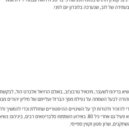
תידה של לוב, שנערכה בלונדון יום לפני.
רב, השתתף פרס בחגיגות יום הולדתו ה-80 של נשיא בריהמ לשעבר, מיכאיל גורבצ’וב, באולם הרויאל
והודה לבעל השמחה על נפילת מסך הברזל ועלייתם של מיליון יהודים מב
י להזכיר ולהודות לך על השינויים ההיסטוריים שחוללת וכדי להמשיך ולח
אורחו: הנשיא פרס הוא הוכחה חיה לכך שניתן להיות נשיא פעיל גם אחרי גיל 80. באירוע
חקנים, שרון סטון וקווין ספייסי.