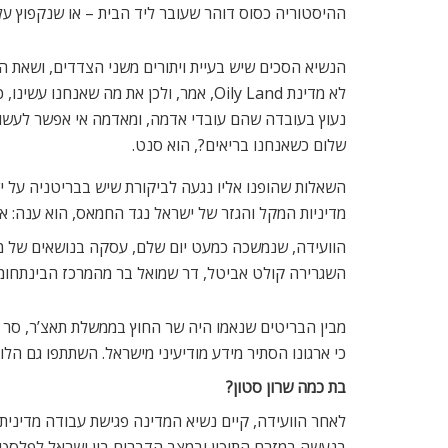
ההיסטוריה כסוס דוהר שעובר ליד הבית – או שנקפוץ על
הנשיא הסכים שיש בעיית ויתורים משני הצדדים, ושאת המו
לא מדינת Oily Land, אמר, ולכן את מה
נעוץ בעובדה שהם עובדי אדמה, ומאדמה אי אפשר לעשות 
שלום כשאנחנו בריאים?, הוא סנט.
השאלות שהופנו אליו נגעה לביקורת שיש בבריטניה על י
מדיניות המקל והגזר של ישראל נגד החמאס, הוא ענה: א
הוועידה, שנמשכה כמעט יום שלם, עסקה בנושאים של מכנה 
השגרירה קולט אביטל, דר שמואל בר מהמרכז הבינתחומי, ד
מבין הבריטים שנאמו היה שר החוץ בממשלת תאצ’ר, סר מל
כי ארגונו הסתיר מידע מודיעיני מישראל. השתתפו גם הל
בת כמה שרון סטון?
בנעשה במזרח התיכון ובמצב הדברים בין ישראל לפלסטי