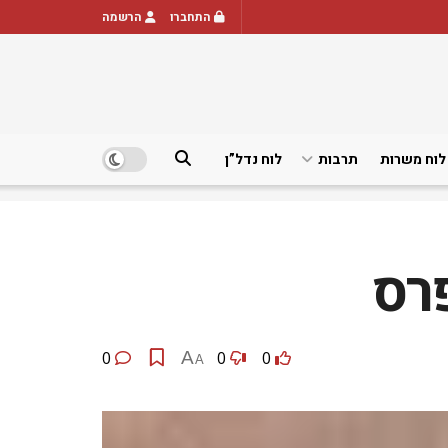
התחברו
הרשמה
לוח משרות
תרבות
לוח נדל”ן
רס
0
A
0
0
A