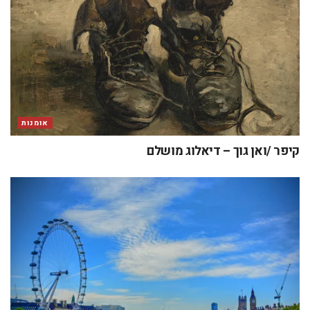
אומנות
קיפר /ואן גוך – דיאלוג מושלם