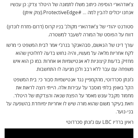
צ’אודהארי הוסיפה כיתוב משלו לתמונה של היטלר צדק: כן עכשיו
אנחנו יכולים להבין למה … #ProtectiveEdge.(צוק איתן)
סטודנט יהודי של צ’אודהארי מקולג’ בניו קרוס (דרום-מזרח לונדון)
דווח על הפוסט של המורה לשעבר למשטרה.
עורך דינו של הנאשם, סבהאנקר בנרג’י אמר לבית המשפט כי מרשו
לקח אחריות מלאה על מעשיו, והיה נחוש בדעה לחלוטין שהוא
מחזיק בדעות קיצוניות לא אנטישמיות או אחרות .כמו כן הוא איש
משפחה עם עבר ללא רבב ולכן מגיעה לו התחשבות.
ג’ונתן סכרדוטי, מהקמפיין נגד אנטישמיות סבור כי: בית המשפט
הקל באופן בלתי מוסבר על עבירות אלה. הייתי רוצה לראות את
מחמוד מקבל עונש מאסר על הפצת שנאה והצדקתו של היטלר.
וזאת בעיקר משום שהוא מורה שיש לו אחריות ימיוחדת בהשפעה על
בני-נוער.
ראיון ברדיו LBC עם ג’ונתן סכרדוטי