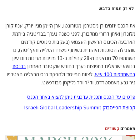
לא רק תפוח בדבש
את הכנס יוזמים רן מסטרמן מטורונטו,‬ ארן היימן מניו יורק,‬ ענת קורן
מלונדון ואיתן דרורי ממלבורן. לפני כשנה נערך בבריטניה ביוזמת
הארבעה הכינוס הראשון העצמאי (‬בעקבות כינוסים קודמים
שהובילה הסוכנות היהודית בשיתוף משרד העלייה והקליטה),‬ בו
השתתפו 70 מנהיגים מ-28 קהילות ב-13 מדינות מדינות ויום עיון
בנושא ישראלים בתפוצות נערך בחודש אוקטובר האחרון
בכנסת
בהשתתפות 100 איש
, לצוות המייסד ולהפקת כנס הרצליה הצטרפו
ניר גבע מאמסטרדם, וד?ר ורד גליקמן מבודפשט.
פרטים על הכנס ותכנית עדכנית ניתן למצוא באתר הכנס
קבוצת הפייסבוק Israeli Global Leadership Summit
מאמרים
קשורים