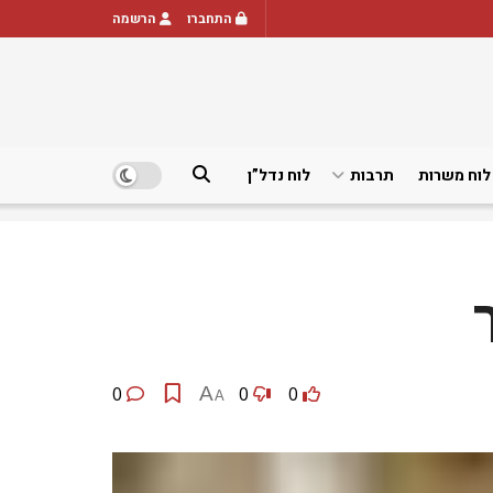
התחברו
הרשמה
לוח משרות
תרבות
לוח נדל”ן
0
A
0
0
A