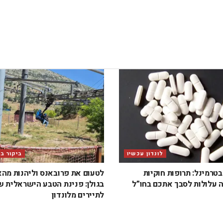
לונדון עכשיו
ביקור ב
טרמינל: תרופות חוקיות
לטעום את פרובאנס וליהנות מה
 עלולות לסבך אתכם בחו”ל
בגולן: פנינת הטבע הישראלית 
לתיירים מלונדון