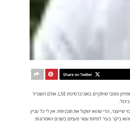
Share on Twitter
עמי איילון, מי שעמד בראש שרותי הביטחון בישראל, אמור לנחות ביום ראשון בנמל האוויר הית’רו כדי ליטול חלק למחרת היום בסימפוזיון פומבי שיתקיים באוניברסיטת LSE. אולם השגריר
יכול.
שייעצר, הרי שהוא ישקול את תוכניותיו. אין לי כל עניין
שהוא ביקר בעיר לפחות עשר פעמים בשנים האחרונות.