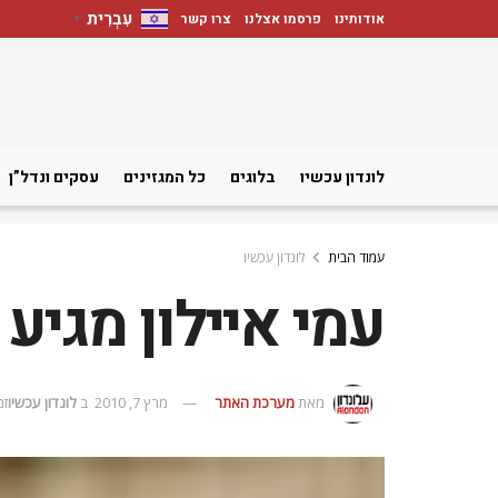
עִבְרִית
אודותינו
פרסמו אצלנו
צרו קשר
▼
לונדון עכשיו
בלוגים
כל המגזינים
עסקים ונדל”ן
עמוד הבית
לונדון עכשיו
עמי איילון מגיע 
מאת
מערכת האתר
מרץ 7, 2010
ב
לונדון עכשיו
זמן