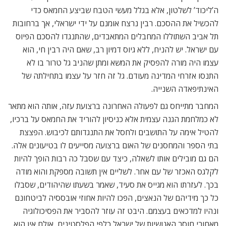
ה’ליכוד’ לשלטון, אלא בגלל מעשי הטבח שביצע החמאס כדי
להכשיל את ההסכם. רבין נרצח אומנם על ידי ישראלי, אך ברחובות
תל אביב השתוללו המחבלים המתאבדים, שהתנגדו להסכם הפיוס
עם ישראל. יש להניח, ללא גיוס דמיון רב, שאם היה רבין חי, הוא
עצמו היה מורה להפסיק את המשא ומתן שהניב גל טרור בו לא
התנסו אזרחי המדינה מעודם. גל זה חזר על עצמו בתחילתה של
האינתיפאדה השנייה.
המחבר מתייחס גם לפעולה האחרונה ברצועת עזה, אותה הוא מתאר
לא כמלחמת הגנה עצמית אלא כניסיון להוריד את החמאס על ברכיו,
להטיל אימה על התושבים ולחסל את התנגדותם לכיבוש. הפצצת
בתי הספר והמחסנים של האום ברצועה מסייעים לו בטיעונים אלה.
הם גם מובילים אותו לשאלה, כיצד עם שסבל כה רבות הופך להיות
לקלגס האכזר של עם אחר. לשליים אין תשובה מספקת והוא מודה
בכך. לעזרתו הוא מגייס את סעיד, שאמר בשעתו שהיהודים, שסבלו
כל כך מידיהם של הנאצים, הפכו להיות אחוזי אובססיה לביטחונם
ונהיו למדכאים בעצמם. היבט זה עוזר להסביר את הפסיכולוגיה
מאחורי חוסר האנושיות של ישראל כלפי הפלסטינים, אולם אין הוא