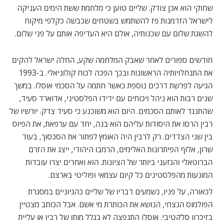
שחוקי הוא אכן צודק. שליים טוען כי מלחמת ששת הימים העניקה
לישראל הזדמנות פז להשתמש בשטחים שכבשה כקלפי מיקוח
להשגת שלום עם שכנותיה, אולם היא העדיפה אותם על פני שלום.
חודשים ספורים לאחר שאבק המלחמה שקע, החלה ישראל להקים
את התנחלויותיה הראשונות ובכך הפכה לכוח קולוניאלי. ב-1993
הגיעה לפרשת דרכים נוספת כאשר חתמה על הסכמי אוסלו. במשך
שנים רבות הוא ניהל ויכוחים עם ידידו הפלסטיני, אדוארד סעיד,
שהתנגד לאותם הסכמים. היום הוא משוכנע כי סעיד צדק. יורשיו של
רבין הרסו את היסודות עליהם הוא בנה, יחד עם ערפאת, את הפיוס
בין שני הצדדים. רק לרבין היה האומץ לפתור את הסכסוך, בעוד
שרון, אלוף הפיתרונות האלימים, הרמבו היהודי, ייצג את הזרם
הברוטאלי והגזעני ביותר של הציונות. הוא ואחרים יצרו עובדות
המונעות מהפלסטינים כל קיום עצמאי ופוליטי בארצם.
לכאורה, על פניו, נשמעים דבריו של שליים כהגיוניים במסגרת
הפולמוס הנצחי, הנושא את הכותרת מי אשם. אבל הכותב מצטיין
בזיכרון סלקטיבי. אוסלו התנפצה לא בגלל מותו של רבין או עליית