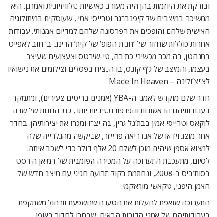
ובודקת את היוזמות בהן היה מעורב כאישיות טלוויזיונית ואמרגן. היא
ממשיכה במיצבים של קיפנברגר וטרייסי אמין, שעוסקים במיתולוגיה
האישית שלהם והופכים את הפרסונה שלהם למדיום אמנותי. עבודות
אחרות כוללות שחזור של ‘חנות הפופ’ של קית’ הרינג, ברחוב לאפייט
במנהטן, בה מכר מכשירי כתיבה, טי-שירטס וצעצועים שעיצב
בעצמו, והמיצב של ג’ף קונס, בו הנציח בפסלים וצילומים את נישואיו
לצ’יצ’ולינה – Made In Heaven.
חדר שלם מוקדש לאמני ה-YBA (אמנים בריטים צעירים), ומתמקד
בעבודותיהם הראשונות והפרפורמטיביות יותר, כמו החנות של שרה
לוקאס וטרייסי אמין בבת’נל גרין, בה יצרו ומכרו את יצירותיהן. בחדר
אחר מוצג וידאו של אנדריאה פרייזר, שביקשה מהגלרייה שלה
למצוא אספן שיהיה מוכן לשלם 20 אלף דולר כדי לשכב איתה.
לסיום, מתעכבת התערוכה על המכירה הפומבית של דמיאן הירסט
בסות’ביס ב-2008, ונחתמת בקול תרועה חגיגי עם מיצב חדש של
האמן היפני, טקאשי מוראקמי.
התערוכה שואפת להעלות את הטענה שהשפעת וורהול משתקפת
בעבודותיהם של אמני הדורות הבאים, שבחרו לחדור באופן