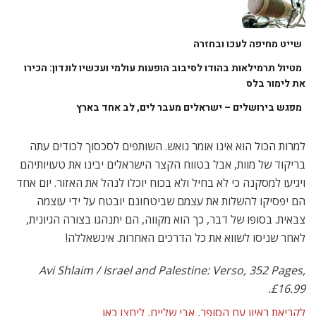
שייט מחיפה לעכו ובחזרה
מטיול תרמילאות בהודו לסיבוב הופעות עולמי ועכשיו לונדון: הכירו
את לימור בלס
מפגש בירושלים – ישראלים מעבר לים, לב אחד בארץ
למרות הכול הוא אינו אומר נואש. השותפים לסכסוך לכודים עתה
בריקוד של מוות, אבל בטווח הקצר הישראלים יבינו את טעויותיהם
ויגיעו למסקנה כי לא בחיל ולא בכוח יוכלו לנהל את האזור. יום אחד
הם יפסיקו להשלות את עצמם שביטחונם יובטח על ידי עוצמה
צבאית. בסופו של דבר, כך הוא מקווה, הם יתנהגו בצורה הגיונית,
לאחר שניסו לשווא את כל הדרכים האחרות. אינשאללה!
Avi Shlaim / Israel and Palestine: Verso, 352 Pages,
£16.99.
לקריאת ראיון עם הסופר, אבי שליים, ליחצו כאן