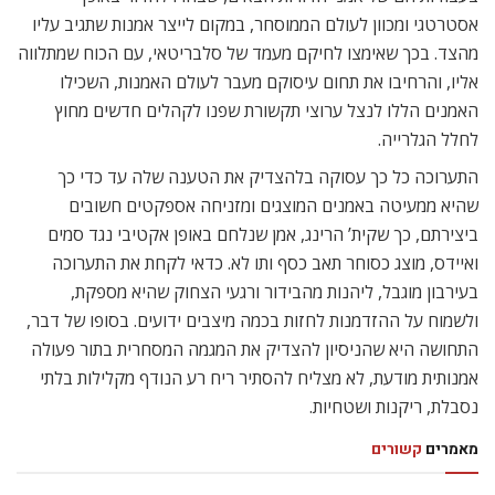
אסטרטגי ומכוון לעולם הממוסחר, במקום לייצר אמנות שתגיב עליו
מהצד. בכך שאימצו לחיקם מעמד של סלבריטאי, עם הכוח שמתלווה
אליו, והרחיבו את תחום עיסוקם מעבר לעולם האמנות, השכילו
האמנים הללו לנצל ערוצי תקשורת שפנו לקהלים חדשים מחוץ
לחלל הגלרייה.
התערוכה כל כך עסוקה בלהצדיק את הטענה שלה עד כדי כך
שהיא ממעיטה באמנים המוצגים ומזניחה אספקטים חשובים
ביצירתם, כך שקית’ הרינג, אמן שנלחם באופן אקטיבי נגד סמים
ואיידס, מוצג כסוחר תאב כסף ותו לא. כדאי לקחת את התערוכה
בעירבון מוגבל, ליהנות מהבידור ורגעי הצחוק שהיא מספקת,
ולשמוח על ההזדמנות לחזות בכמה מיצבים ידועים. בסופו של דבר,
התחושה היא שהניסיון להצדיק את המגמה המסחרית בתור פעולה
אמנותית מודעת, לא מצליח להסתיר ריח רע הנודף מקלילות בלתי
נסבלת, ריקנות ושטחיות.
מאמרים
קשורים