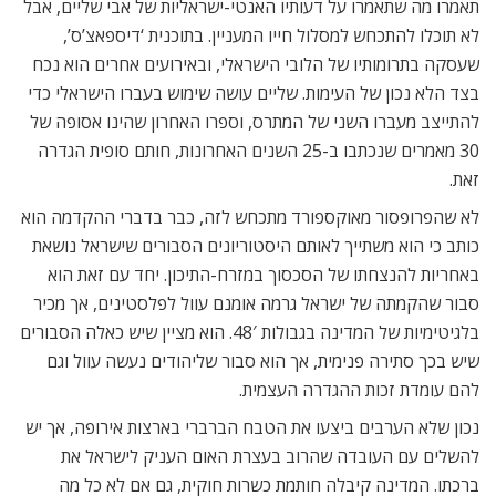
תאמרו מה שתאמרו על דעותיו האנטי-ישראליות של אבי שליים, אבל
לא תוכלו להתכחש למסלול חייו המעניין. בתוכנית ‘דיספאצ’ס’,
שעסקה בתרומותיו של הלובי הישראלי, ובאירועים אחרים הוא נכח
בצד הלא נכון של העימות. שליים עושה שימוש בעברו הישראלי כדי
להתייצב מעברו השני של המתרס, וספרו האחרון שהינו אסופה של
30 מאמרים שנכתבו ב-25 השנים האחרונות, חותם סופית הגדרה
זאת.
לא שהפרופסור מאוקספורד מתכחש לזה, כבר בדברי ההקדמה הוא
כותב כי הוא משתייך לאותם היסטוריונים הסבורים שישראל נושאת
באחריות להנצחתו של הסכסוך במזרח-התיכון. יחד עם זאת הוא
סבור שהקמתה של ישראל גרמה אומנם עוול לפלסטינים, אך מכיר
בלגיטימיות של המדינה בגבולות 48′. הוא מציין שיש כאלה הסבורים
שיש בכך סתירה פנימית, אך הוא סבור שליהודים נעשה עוול וגם
להם עומדת זכות ההגדרה העצמית.
נכון שלא הערבים ביצעו את הטבח הברברי בארצות אירופה, אך יש
להשלים עם העובדה שהרוב בעצרת האום העניק לישראל את
ברכתו. המדינה קיבלה חותמת כשרות חוקית, גם אם לא כל מה