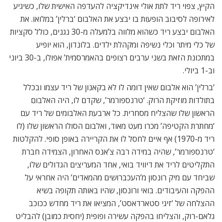
הקיץ, צפוי ריד לתת אולי אינדיקציה להעדפה האישית שלו, כשיגיע
לאירופה לסיבוב הופעות בו יבצע את האלבום ‘ברלין’ במלואו. את
האלבום יבצע ריד כשהוא מלווה בלמעלה מ-30 נגנים, כולל סקציות
של כלי מיתר וכלי נשיפה ומקהלת ילדים. בלונדון, הוא יופיע
במתכונת הזאת בשני ערבים רצופים בהאמרסמית’ אפולו, ב-30 ביוני
וב-1 ביולי.
‘ברלין’ הוא אלבום שאין דומה לו לא בקאנון של ריד עצמו ובכלל
בתולדות מוזיקת הרוק. ‘טרנספורמר’, שקדם לו, היה האלבום
הראשון שלו שהצליח מסחרית. כל ארבעת האלבומים של ריד עם
‘מחתרת הקטיפה’ מכרו מעט מאוד, ואלבום הסולו הראשון שלו (לו
ריד מ-1970) אף איים לחסל לו את הקריירה באופן סופי. להקלטות
‘טרנספורמר’, שהיה במידה רבה צ’אנס האחרון, הצמידה חברת
התקליטים לריד את דיוויד בואי, אחד המעריצים הגדולים שלו,
שביחד עם מיק רונסון מ’העכברושים מהמאדים’ היה אחראי על
ההפקה והעיבודים. בואי ורונסון, שהיו באותה תקופה בשיא
ההצלחה של ‘זיגי סטארדאסט’, המציאו את ריד מחדש ככוכב
גלאם-רוק, והצליחו בהפקה עשירה ופופית (יחסית כמובן) להבליט