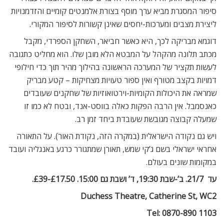
סיפור המסגרת מביא ערך מוסף בצורת אלמנטים קומיים והזדמנויות
ליצירת מצבים ומערכות-יחסים שאינן קשורות לסיפור המקורי.
דוגמא מבריקה לכך, היא כאשר חביאר, השחקן הספרדי, מקבל
מכתב תלונה מהקהל על המבטא הלא מובן שלו. הוא מחליט כתגובה
לעשות תקציר של המערכה הראשונה בהילוך מהיר תוך כדי חילופי
דמויות בקצב מטורף ואין ספור טעויות מצחיקות – קטע מבריק
שמראה את היכולות הקומיות-וירטואוזיות של שחקנים שעובדים
כאנסמבל. אין הרבה הפקות כאלה בווסט-אנד, ובטח לא כמו זו
שמעלה קבוצה מגובשת שעובדת ביחד זמן רב.
ויש גם נקודה הישראלית (במקרה הזה, נקודת האור). על התאורה
אחראי ישראלי בשם ג’קי שמש, תאורן שמתגורר כרגע באנגליה ועובד
במקומות שונים בעולם.
עד  21/7. ב’-שבת 19:30, ד’ ושבת גם 15:00. £17.50-£39.
Duchess Theatre, Catherine St, WC2
Tel: 0870-890 1103