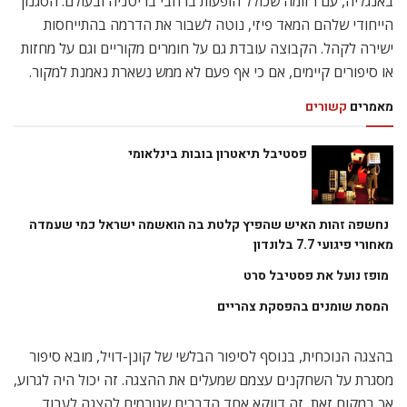
באנגליה, עם רזומה שכולל הופעות ברחבי בריטניה ובעולם. הסגנון
הייחודי שלהם המאד פיזי, נוטה לשבור את הדרמה בהתייחסות
ישירה לקהל. הקבוצה עובדת גם על חומרים מקוריים וגם על מחזות
או סיפורים קיימים, אם כי אף פעם לא ממש נשארת נאמנת למקור.
מאמרים
קשורים
פסטיבל תיאטרון בובות בינלאומי
נחשפה זהות האיש שהפיץ קלטת בה הואשמה ישראל כמי שעמדה
מאחורי פיגועי 7.7 בלונדון
מופז נועל את פסטיבל סרט
המסת שומנים בהפסקת צהריים
בהצגה הנוכחית, בנוסף לסיפור הבלשי של קונן-דויל, מובא סיפור
מסגרת על השחקנים עצמם שמעלים את ההצגה. זה יכול היה לגרוע,
אך במקום זאת, זה דווקא אחד הדברים שגורמים להצגה לעבוד.