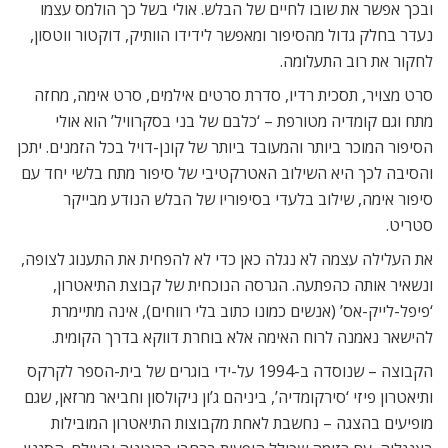
ובכך אפשר את שובו לחיים של הבלש. אולי בשל כך הולמס עצמו
נעדר בחלק גדול מהסיפור ומאפשר לידידו הוותיק, דוקטור ווטסון,
לחקור את רוב התעלומה.
סרט מצויר, תסכית רדיו, סדרת סרטים אילמים, סרט אימה, מחזה
מתח וגם קומדיה מטורפת – ‘כלבם של בני בסקרוויל’ הוא אולי
הסיפור המוכר ביותר והמעובד ביותר של קונן-דויל בכל הזמנים. יתכן
והסיבה לכך היא השילוב האטרקטיבי של סיפור מתח בלשי יחד עם
סיפור אימה, שילוב בלעדי בסיפוריו של הבלש הנודע מבייקר
סטריט.
את העלילה עצמה לא נגלה כאן כדי לא להפחית את התענוג לצופה,
ונשאיר אותה כהפתעה. הגרסה הנוכחית של קבוצת התיאטרון,
‘פיפל-לייק-אס’ (אנשים כמונו כתוב בלי רווחים), אינה מתיימרת
להישאר נאמנה לרוח האימה אלא בוחרת דווקא בדרך הקומית.
הקבוצה – שנוסדה ב-1994 על-ידי בוגרים של בית-הספר לקרקס
ותיאטרון פיזי ‘סירקומדיה’, ביניהם ג’ון ניקולסון וחביאר מרזאן, שגם
מופיעים בהצגה – נחשבת לאחת מקבוצות התיאטרון המובילות