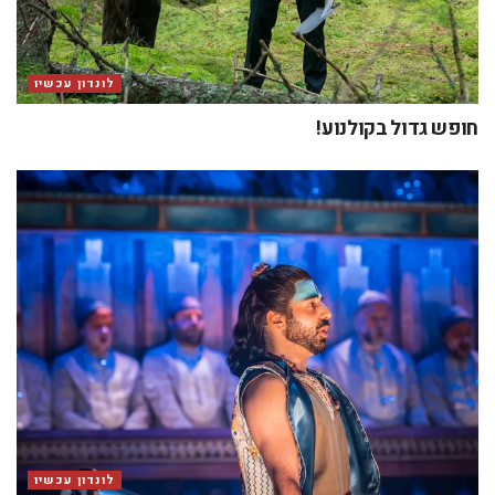
לונדון עכשיו
חופש גדול בקולנוע!
לונדון עכשיו