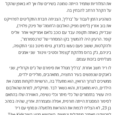
את המלודיות שתמיד הייתה טמונה בשירים שלו אך לא באופן שהקל
על הקהל הרחב להבחין בה.
כשהגיע הזמן לעבוד על ‘ברלין’, הצניחה חברת התקליטים לפרוייקט
את בוב אזרין (לימים מפיק האלבום ה’חומה’ של פינק פלויד),
שבדיוק באותה תקופה עבד עם כוכב גלאם אמריקאי אחר  אליס
קופר. הרעיון היה להמשיך בקו המסחרי של ‘טרנספורמר’,
ולהקלטות, ששוב פעם נעשו בלונדון, גויסו מיטב נגני התקופה,
ביניהם, ג’ק ברוס מלהקת ‘קצפת’ וסטיבי ווינווד  שני אמנים
מצליחים בזכות עצמם.
לו ריד חשב אחרת. ‘ברלין’ מגולל את סיפורם של ג’ים וקרוליין, שני
ג’אנקים שנפגשים בעיר החצויה, מתאהבים, מולידים ילדים,
ממשיכים לצרוך הרואין, הוא מתעלל בה, הרשויות לוקחות ממנה את
הילדים, היא מתאבדת, והוא נשאר לבד. מוזיקלית, למרות שהאלבום
היה עשיר בתזמורים של כלי מיתר וכלי נשיפה, האווירה שלו בהתאם
לסיפור המסגרת הייתה חורפית, אפלה ומצמררת. אזרין, שהיה בסהכ
בן 23, לא הצליח לכפות את ההוראות מלמעלה ונסחף עם ריד
לפרוייקט מאתגר מוזיקלית ונפשית, כשהשיא מגיע בשירThe Kids ,