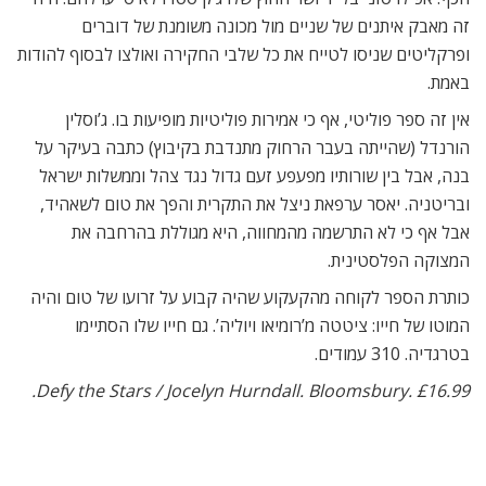
זה מאבק איתנים של שניים מול מכונה משומנת של דוברים
ופרקליטים שניסו לטייח את כל שלבי החקירה ואולצו לבסוף להודות
באמת.
אין זה ספר פוליטי, אף כי אמירות פוליטיות מופיעות בו. ג’וסלין
הורנדל (שהייתה בעבר הרחוק מתנדבת בקיבוץ) כתבה בעיקר על
בנה, אבל בין שורותיו מפעפע זעם גדול נגד צהל וממשלות ישראל
ובריטניה. יאסר ערפאת ניצל את התקרית והפך את טום לשאהיד,
אבל אף כי לא התרשמה מהמחווה, היא מגוללת בהרחבה את
המצוקה הפלסטינית.
כותרת הספר לקוחה מהקעקוע שהיה קבוע על זרועו של טום והיה
המוטו של חייו: ציטטה מ’רומיאו ויוליה’. גם חייו שלו הסתיימו
בטרגדיה. 310 עמודים.
Defy the Stars / Jocelyn Hurndall. Bloomsbury. £16.99.