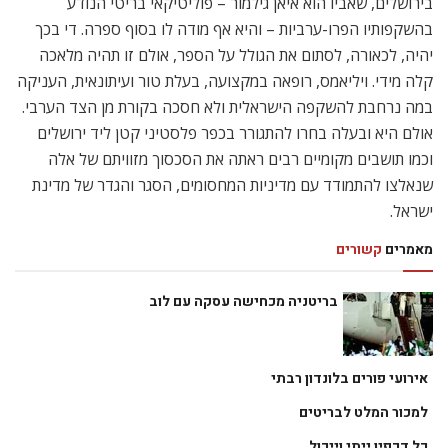
בירושלים, שאביו הוא איאן גילמור – פוליטיקאי בריטי הנודע
בהשקפותיו הפרו-ערביות – והיא אף מודה לו בסוף ספרה. די בכך
יהיה, לכאורה, לסתום את הגולל על הספר, אולם זו תהיה מלאכה
קלה מידי. ויליאמס, רופאה במקצועה, בעלת טור ועיתונאית, העניקה
במה נרחבת להשקפה הישראלית ולא חסכה בקורת מן הצד הערבי.
אולם היא ובעלה בחרו להתגורר בכפר פלסטיני קטן ליד ירושלים
וכמו תושבים מקומיים רבים ראתה את הסכסוך מזוויתם של אלה
שנאלצו להתמודד עם מדיניות המחסומים, הסגר והגדר של מדינת
ישראל.
מאמרים
קשורים
בריטניה מכחישה עסקה עם לוב
אירועי פורים בלונדון רבתי
למכור המלט לבריטים
כל דכפין ייתי וייכול