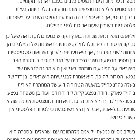
מספרת על מתנחלים המשסים כלבים בעובדי אדמה מקומיים.
המחסומים אולי אינם מוציאים אותה מדעתה בגלל היותה בעלת
דרכון בריטי, אך היא יכולה להזדהות עם הסיוט העובר על משפחות
פלסטיניות בעומדן שעות ארוכות לפני החיילים.
ויליאמס מתארת את שנותיה בארץ הקודש כמערבולת, ונראה שעל כך
גם קוראי טור זה לא יוכלו לחלוק. שנותיו הראשונות של המילניום הן
איומות לשני הצדדים, אך היא מעדיפה לערוך השוואות סטטיסטיות
בין מספר הנפגעים משני הצדדים על מנת להוכיח כי תגובת הצד
הישראלי על הפיגועים מוגזמת. לא שאין היא מבינה לנפשם של
נפגעי הטרור. להיפך, היא אומרת לבני שיחה הישראלים. בן דוד של
בעלה נהרג כחייל במעשה הטרור הידוע של המחתרת האירית
ב’הייד פארק’, דודה נפצע קלות ליד ‘הרודס’ ועוד בן משפחה נפצע
בצפון-אירלנד. זה לא אותו הדבר, היא חוזרת ומצטטת את מה שהיא
שומעת בתל-אביב, אבל אין היא משתכנעת כי לטרור הפלסטיני אין
קשר לכיבוש.
בשלב מסוים נמנעת ויליאמס מלהתווכח עם ישראלים ובספרה היא
נזהרת שלא להביע דעות נחרצות, אך מצטטת פלסטינים הנשמעים