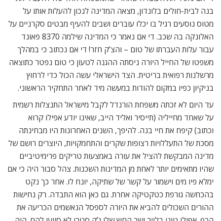
בנה לבית-חולים בלונדון, מצאה המדינה לנכון להעלות אותו על
מטוס נוסעים רגיל בו יכלו עוברים ושבים להעיף מבטים סקרניים על
האלונקה בה שכב. די אם נאמר כי המדינה שילמה 8370 פאונד
עבור עלות העברתו של טום – והצ’ק חזר! די אם נכתוב כי במהלך
משפטו של החייל היורה ניסתה ההגנה לטעון כי טום נפטר כתוצאה
מרשלנות רפואית בריטית. הצד הישראלי עשה הכול כדי לרחוץ
בניקיון כפיו במקום להודות במעשה מיד לאחר התחקיר הראשוני.
עד היום לא זכתה משפחת הורנדל לקבל מישראל התנצלות רשמית
על שאחד מחייליה (תייסיר ואליד הייב, שאינו יודע אפילו קרוא
וכתוב) קיפח את חיי בנה. להיפך, השנים האחרונות היו מבחינתה
מסכת של התעללויות רצופות שקרים והתחמקויות, היוצרים רושם של
מדינה המבקשת להציל את עורה באמצעות טריקים פרימיטיביים
שהיו מתאימים יותר לאחת מן המדינות השכנות. צהל סבור היה כי אם
ימלא פיו מים וישמור על קשר של שתיקה, יונח לו. אחר כך נקט
בהכחשה גורפת כטקטיקה אחרת. גם כאן הוא התבדה. רק נחישות
ההורים השכולים להביא את היורה לספסל הנאשמים הכריעה את
הכף. אפילו טוני בלייר ושר החוץ שלו ג’ק סטרו לא סייעו להם. היה