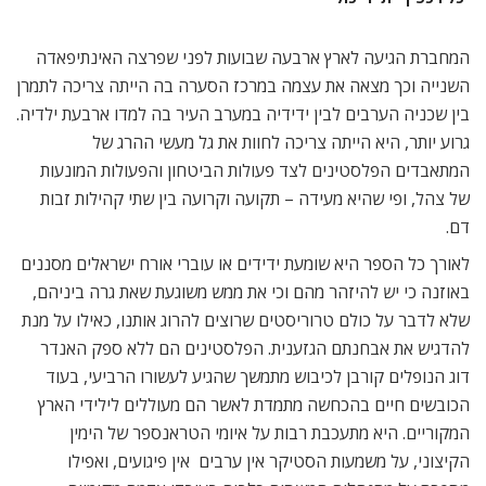
המחברת הגיעה לארץ ארבעה שבועות לפני שפרצה האינתיפאדה
השנייה וכך מצאה את עצמה במרכז הסערה בה הייתה צריכה לתמרן
בין שכניה הערבים לבין ידידיה במערב העיר בה למדו ארבעת ילדיה.
גרוע יותר, היא הייתה צריכה לחוות את גל מעשי ההרג של
המתאבדים הפלסטינים לצד פעולות הביטחון והפעולות המונעות
של צהל, ופי שהיא מעידה – תקועה וקרועה בין שתי קהילות זבות
דם.
לאורך כל הספר היא שומעת ידידים או עוברי אורח ישראלים מסננים
באוזנה כי יש להיזהר מהם וכי את ממש משוגעת שאת גרה ביניהם,
שלא לדבר על כולם טרוריסטים שרוצים להרוג אותנו, כאילו על מנת
להדגיש את אבחנתם הגזענית. הפלסטינים הם ללא ספק האנדר
דוג הנופלים קורבן לכיבוש מתמשך שהגיע לעשורו הרביעי, בעוד
הכובשים חיים בהכחשה מתמדת לאשר הם מעוללים לילידי הארץ
המקוריים. היא מתעכבת רבות על איומי הטראנספר של הימין
הקיצוני, על משמעות הסטיקר אין ערבים  אין פיגועים, ואפילו