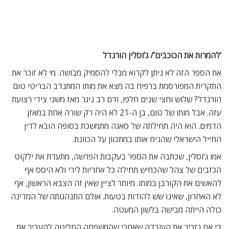
‘להמרות את הכוכבים’/ ג’וסלין הורנדל
את הספר הזה לא ניתן לקרוא מבלי להסמיק מבושה. מי לא זוכר את
התקרית המפורסמת ברפיח בה מצא את מותו המתנדב הבריטי טום
הורנדל? שלוש וחצי שנים חלפו, ודם רב ניגר מאז משני צידי רצועת
עזה. אבל מותו של טום, בן ה-21 לא היה רק שורה אחת במאזן
הדמים. הוא היה תחילתה של סאגה מתמשכת בסופה הובא לדין
החייל הישראלי שהניח אותו במתכוון על הכוונת.
אמו ג’וסלין, שכתבה את הספר בעקבות הפרשה, מתעדת את ילקוט
הכזבים של צהל שהכחיש תחילה כל אחריות לירי ולא היסס אף
להאשים את הקורבן במותו. מיותר לציין שאין זה הצבא הראשון, אף
לא האחרון, שאינו שש להודות בטעות. אולם התנהגותה של המדינה
כולה הייתה מבישה בלשון המעטה.
די אם נזכיר את העובדה שאחרי שהמשפחה החליטה להעביר את