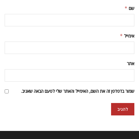
פרסמו אצלנו
צרו קשר
תנאים והגבלות
אודותינו
עלונדון אצלכם במייל
הבנתי ואני מקבל/ת את תנאי השימוש ומדיניות הפרטיות באתר לקבלת
דיוור ישיר מאתר עלונדון.
© 2023 Alondon - כל הזכויות שמורות