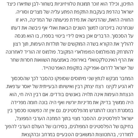
התיכון, וכילד הוא זוכר תמונות טלוויזיוניות בשחור-לבן שתיארו כיצד
ישראל נהדפת בעקבות התקפת הפתע עליה של מצרים וסוריה.
החוויה הזאת, שהדגישה את מידת פגיעותה של המדינה, היא זו
שנחרטה בזיכרונו למשך השנים הבאות ואולי אף גיבשה את דעתו
על הסכסוך. הדברים אכן באים לידי ביטוי בספרו, בו הוא מנסה
להוליך את הקורא בשדה המוקשים של תולדות העימות, תוך רצון
להתרחק מהפולמוס הפופולארי המקובל. פולמוס זה הוריד לאחרונה
את הרף האינטלקטואלי באירופה באמצעות השוואות חסרות שחר
של ישראל לדרום-אפריקה בתקופת האפרטהייד.
המחבר מבקש לנתץ שני מיתוסים שסופקו כהסבר לכך שהסכסוך
לא הגיע לקיצו  רצח יצחק רבין ואישיותו הבעייתית של יאסר ערפאת.
הנצחת העימות אינה תלויה באנשים בודדים. אם רבין היה חי, הוא
היה ממשיך בדיוק את מדיניות יורשיו ואף היה בונה חומה מפרידה
במסגרת רצונו להתגרש מהפלסטינים. גם אין זה כפשוטו סכסוך בין
ישראל לפלסטינים. ההסבר מצוי בתוך המחנה הערבי המפוצל,
בחיקם של הפלסטינים המפולגים, בסירובו של העולם הערבי להפוך
למודרני, בהתכווצות המשאבים הטבעיים במרחב ובהקצאת