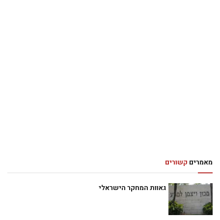
מאמרים
קשורים
גאוות המחקר הישראלי
תן לאצבעות ללכת
בנק דיסקונט מתייעל ומצמצם
הפיצו את הבשורה בתפוצות
סרבן!
פרץ קידרון הוא פעיל שמאל ישראלי וותיק וידוע, שכתב ספרים רבים
והשתתף בקמפיינים לא מעטים, והיה בין הסרבנים הראשונים
שהעדיפו ישיבה בכלא צבאי על פני שרות מילואים בשטחים לאחר
מלחמת ששת הימים. בספרו האחרון, המתחיל בהקדמה של סוזאן
סונטאג, הוא מעניק במה לעשרות רפיוזניקים שמטעמי מצפון סירבו