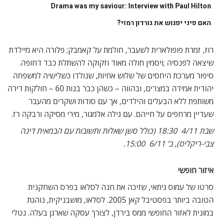
ב’ 6/11  21:00, ה’ 9/11  14:00.
קרוב לבית
סמדר העצמאית והמרדנית ומירית המופנמת הן שתי חיילות מגב
המשובצות ביחד בפטרול בירושלים מתוך הנחה שאופיין המנוגד
יביא לביצוע מוצלח של הפקודות והמטלות. הסרט עוקב אחר
התפתחות הידידות ביניהן על רקע האירועים הקשים שמלווים את
עבודתן ומשפיעים על חייהן האישיים – המאופיינים באהבות, פרידות
ועניינים אחרים המעסיקים בדכ את בנות ה-18.
א’ 5/11  21:10. הסרט משתתף גם בפסטיבל הקולנוע של לונדון
(פרטים במדריך).
איזה מקום נפלא
שלושה סיפורים המתרחשים במקביל במספר מקומות בארץ,
ובמרכזם עובדים זרים בעבודות שונות. סרטו של אייל חלפון (‘קרקס
פלשתינה’) זכה ב-2005 בארבעה פרסי ‘אופיר’ (האוסקר הישראלי)