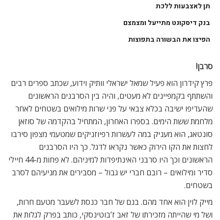
לחצות את הקו הירוק כאשר נקראו לדגל. כך היו הסרבנים
הראשונים וכך היו סרבני האינתיפדות למיניהם. לא פחות מ-44 חיילי
סדיר ומילואים – רובם חברי יש גבול – מסבירים את מניעיהם לסרב
בשטחים.
מייק לוין הוא אחד מהם. בנם של חבר כנסת לשעבר מטעם חרות,
ושל מי שהייתה מזכירתו של זאב ז’בוטינסקי, כותב בפרק לגלות את
הפלסטינים כיצד במשך שנים הוא גדל על ברכי הימין הרביזיוניסטי
אותו ייצגו הוריו. רק לאחר 1967 הוא גילה כי על האדמה הזאת יש
לישראל שותפים. מייק הוא סרבן אופייני. סרבנותו אינה נוגעת לעצם
מהותה הציונית-יהודית של המדינה, אלא לעצם השליטה על עם
אחר. כמי שמכיר אותו היטב, נרגעתי לקרוא בסוף דבריו כי הוא עדיין
אוהב נאמן של קבוצת הכדורגל ביתר ירושלים…
PERETZ KIDRON – REFUSNIK!
Publisher: ZED BOOKS. 118 Pages