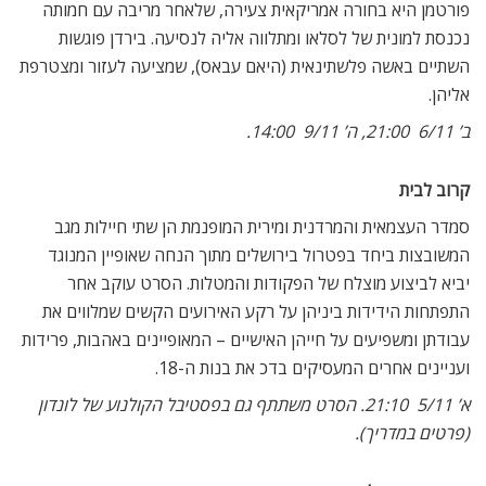
– לסרט הטוב ביותר, התסריט, השחקן (אורי גבריאלי) והעריכה.
‘פניקס’: ה’ 16/11  21:00
.
הכלה הסורית
סיפורה של מונה, כלה דרוזית ממג’דל שאמס, העומדת לחצות את
הגבול בין ישראל לסוריה ולהינשא לטלאל, שחקן ומגיש תוכניות
בטלוויזיה הסורית. ברגע שתחצה מונה את הגבול תהפוך לאזרחית
סורית ותיאלץ להיפרד ולהינתק ממשפחתה האהובה. הסרט מתאר
את יום החתונה משעות הבוקר בו מתכנסת המשפחה ועד שהכלה
מוצאת עצמה לכודה בשטח ההפקר שבין שערי הגבול של סוריה
וישראל. סרטו של ערן ריקליס הוקרן בלונדון בעבר במסגרת עונת
סרטים שהקדיש הסינמטק הבריטי לקולנוע הישראלי.
א’ 5/11  18:30, ב’ 6/11  13:00. ‘טרייסיקל’: ה’ 16/11  18:45.
– Screen On The Hill
203 Haverstock Hill, NW3