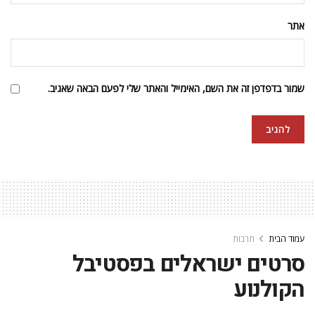
הפסטיבל, שכולל השנה תוכנית עשירה ומגוונת מתמיד, יתקיים כמו
בשנתיים הקודמות באולם ‘סקרין און דה היל’ בבלסייז פארק, אך
הפעם יתפרש גם לאולמות נוספים ברחבי לונדון, ביניהם ה’פניקס’
באיסט פינצ’לי וה’טרייסיקל’ בקילבורן. (הרשימה המלאה במדריך
האירועים).