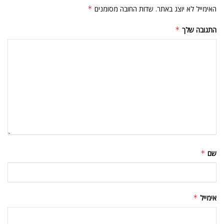
שמור בדפדפן זה את השם, האימייל והאתר שלי לפעם הבאה שאגיב.
עמוד הבית
תרבות
סרטים ישראלים בפסטיבל
הקולנוע
מאת
יונתן פרץ
אוקטובר 5, 2006
A
A
זמן קריאה: 2 דקות קריאה