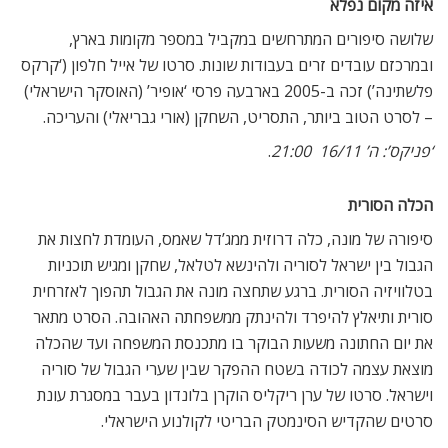
Tel: 020-7435 3366
Tube: Belsize Park
פרטים נוספים באתר:
www.ukjewishfilmfestival.org.uk
מאמרים
קשורים