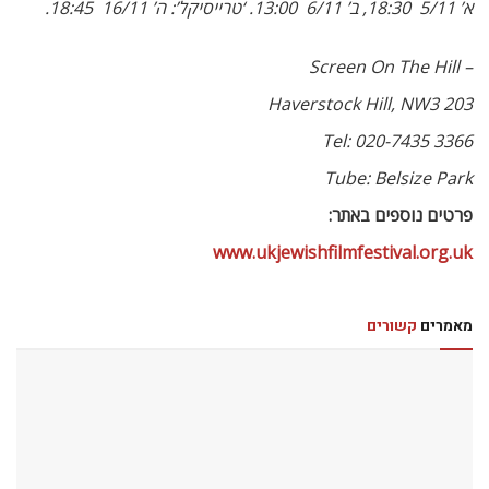
לונדון עכשיו
חופש גדול בקולנוע!
לונדון עכשיו
זמר האופרה הישראלי אלירן קדוסי משתתף בבכורה