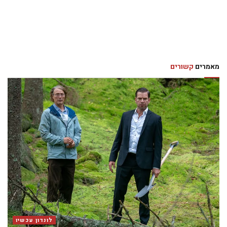
לונדון עכשיו
זמר האופרה הישראלי אלירן קדוסי משתתף בבכורה
העולמית של “Krishna” בבריטניה