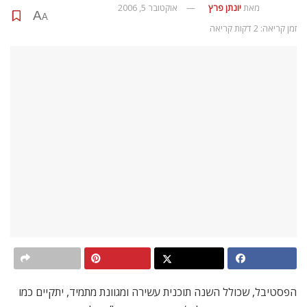
הסרטים הישראלים העלילתיים בפסטיבל:
מוכרחים להיות שמח
שמחה היא רווקה בת 35, החיה חיים עלובים בצל אמה ואביה
המבודדים במושב. חייה משתנים כאשר היא נבחרת להשתתף
בתוכנית טלוויזיה בשם ‘מוכרחים להיות שמח’, בה היא אמורה להכין
מסיבת הפתעה להוריה. ההכנות והצילומים מביאים את כל הנוגעים
בדבר להתמודד אחת ולתמיד עם סוד לא פתור מהעבר שהשפיע
באופן משמעותי על חיי משפחתה. הסרט זכה בשלושה פרסי אופיר,
כולל פרס השחקנית הטובה ביותר לסיגלית פוקס, ופרס שחקנית
המשנה לרבקה מיכאלי. עם טל פרידמן בתפקיד הגברי הראשי וקרן
מור.
ה’ 9/11  21:00, ‘ריל בורמווד’: ה’ 16/11  20:30.
גיבורים קטנים
סרט הרפתקאות המלווה את מסעם האמיץ של ארבעה ילדים,
החוברים יחדיו כדי לאתר זוג שנפצע אנושות בתאונה במדבר. על