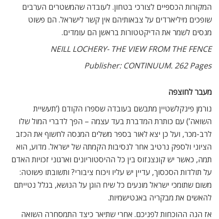
המקורות הכספיים לצורכי בטחון. לעובדה שהמשטרים הערבים
שופכים מיליארדים על צבאותיהם אין קשר לישראל. הם פשוט
מנסים לשמר את הדיקטטורות בראשן הם עומדים.
NEILL LOCHERY- THE VIEW FROM THE FENCE
Publisher: CONTINUUM. 262 Pages
מעבר לחוצפה
נורמן פינקלשטיין מתבשם בעובדה שספרו הקודם (‘תעשיית
השואה’) עם כותרת המדברת בעד עצמה – הפך לדברי המול שלו
לרב-מכר, ועל כן יצא לאור בספר משלים המנסה לחשוף את הכזב
הציוני ולספק נרטיב אחר לנסיבות הקמתה של ישראל. מדוע, הוא
תמה, כאשר יש קונצנזוס בין כל ההיסטוריונים וארגוני זכויות האדם
על תולדות הסכסוך, עדיין יש עליו ויכוח ציבורי? ותשובתו פשוטה:
משום שתומכי ישראל מונעים כל שיח הוגן על הנושא, בגלל נטייתם
להאשים את מבקריה באנטישמיות.
אז הנה ההוכחות לפניכם. אחרי שתיאר כיצד התמסחרה השואה