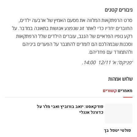
שיצאה לפנסיה ;ויסמין חולה מאוד וזקוקה להשתלת כבד דחופה.
סיפור מערכת היחסים של שלוש אחיות, שנולדו כשלישיה למשפחה
יהודית אמידה במצרים, ובהווה – כשהן כבר בנות 60 – חולקות דירה
משותפת ללא הבעלים והילדים, אך עם סודות ושקרים מהעבר
שעדיין מרחפים על חייהם. עם גילה אלמגור, מירי מסיקה ורבקה רז.
שבת 4/11  18:30 (כולל סשן שאלות ותשובות עם הבמאית דינה
צבי-ריקליס), ב’ 6/11  15:00.
איזור חופשי
סרטו של עמוס גיתאי, שזיכה את חנה לסלאו בפרס השחקנית
הטובה ביותר בפסטיבל קאן 2005. לסלאו, מושבניקית, נוהגת
במונית לאזור החופשי ממס בירדן, לצורך עסקה שארגן בעלה. נטלי
פורטמן היא בחורה אמריקאית צעירה, שלאחר מריבה עם חמותה
נכנסת למונית של לסלאו ומתלווה אליה לנסיעה. בירדן פוגשות
השתיים באשה פלשתינאית (היאם עבאס), שמציעה לעזור ומצטרפת
אליהן.