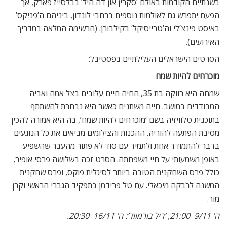
רקע נופיו הפראיים של הנגב, עוברים הילדים שלל הרפתקאות
וסכנות שבמהלכם הם לומדים להתגבר על הפערים ביניהם
ולהתמודד עם פחדיהם.
‘פניקס’: א’ 12/11  14:00.
שלוש אמהות
מאמרים
קשורים
פודקאסט: יואב בורוביץ ואבי מלר על
כדורגל אנגלי
פולטי יטפל בך
Drama was my saviour: Interview with Paul Hilton
האם פיני יפגוש את גורדון רמזי?
רוז, זמרת פופולארית לשעבר, חולמת על קאמבק; פלורה היא מיילדת