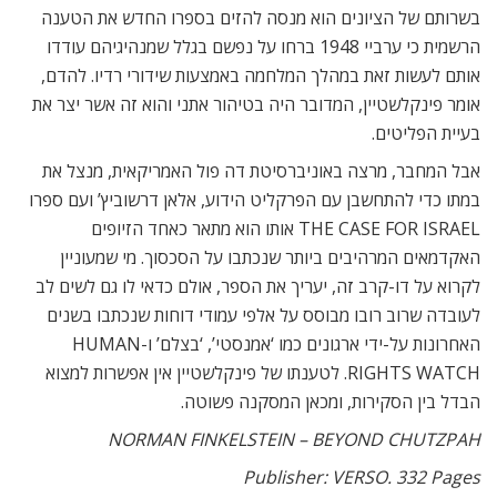
בשרותם של הציונים הוא מנסה להזים בספרו החדש את הטענה
הרשמית כי ערביי 1948 ברחו על נפשם בגלל שמנהיגיהם עודדו
אותם לעשות זאת במהלך המלחמה באמצעות שידורי רדיו. להדם,
אומר פינקלשטיין, המדובר היה בטיהור אתני והוא זה אשר יצר את
בעיית הפליטים.
אבל המחבר, מרצה באוניברסיטת דה פול האמריקאית, מנצל את
במתו כדי להתחשבן עם הפרקליט הידוע, אלאן דרשוביץ’ ועם ספרו
THE CASE FOR ISRAEL אותו הוא מתאר כאחד הזיופים
האקדמאים המרהיבים ביותר שנכתבו על הסכסוך. מי שמעוניין
לקרוא על דו-קרב זה, יעריך את הספר, אולם כדאי לו גם לשים לב
לעובדה שרוב רובו מבוסס על אלפי עמודי דוחות שנכתבו בשנים
האחרונות על-ידי ארגונים כמו ‘אמנסטי’, ‘בצלם’ ו-HUMAN
RIGHTS WATCH. לטענתו של פינקלשטיין אין אפשרות למצוא
הבדל בין הסקירות, ומכאן המסקנה פשוטה.
NORMAN FINKELSTEIN – BEYOND CHUTZPAH
Publisher: VERSO. 332 Pages